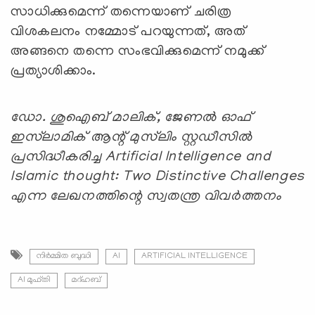
സാധിക്കുമെന്ന് തന്നെയാണ് ചരിത്ര
വിശകലനം നമ്മോട് പറയുന്നത്, അത്
അങ്ങനെ തന്നെ സംഭവിക്കുമെന്ന് നമുക്ക്
പ്രത്യാശിക്കാം.
ഡോ. ശുഐബ് മാലിക്, ജേണല്‍ ഓഫ്
ഇസ്‌ലാമിക് ആന്റ് മുസ്‌ലിം സ്റ്റഡീസില്‍
പ്രസിദ്ധീകരിച്ച Artificial Intelligence and
Islamic thought: Two Distinctive Challenges
എന്ന ലേഖനത്തിന്റെ സ്വതന്ത്ര വിവര്‍ത്തനം
നിര്‍മ്മിത ബുദ്ധി
AI
ARTIFICIAL INTELLIGENCE
AI മുഫ്തി
മദ്ഹബ്