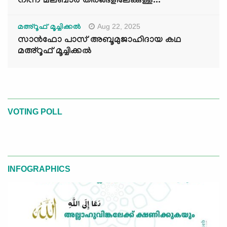
നിന്ന് മലബാർ തീരങ്ങളിലേക്കുള്ള...
Aug 22, 2025
മഅ്റൂഫ് മൂച്ചിക്കല്‍
സാൻഫോ പാസ് അബൂമുജാഹിദായ കഥ
മഅ്റൂഫ് മൂച്ചിക്കല്‍
VOTING POLL
INFOGRAPHICS