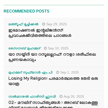
RECOMMENDED POSTS
Sep 29, 2025
മഅ്റൂഫ് മൂച്ചിക്കല്‍
ഇമോഷണൽ ഇന്റലിജൻസ്:
പ്രവാചകജീവിതത്തിലെ പാഠങ്ങൾ
Sep 10, 2025
സൈനബ് മുഹമ്മദ്
യാ സയ്യിദീ യാ റസൂലല്ലാഹ്: റൗളാ ശരീഫിലെ
പ്രണയകാവ്യം
Sep 1, 2025
മുഹമ്മദ് സുഫ്‌യാൻ എം.പി
Losing My Religion: പരമാർത്ഥത്തെ തേടി ഒരു
യാത്ര
Aug 26, 2025
സൽമാനുൽ ഫാരിസി ഹുദവി
02- മൗലിദ് സാഹിത്യങ്ങൾ : അറബ് ലോകത്തു