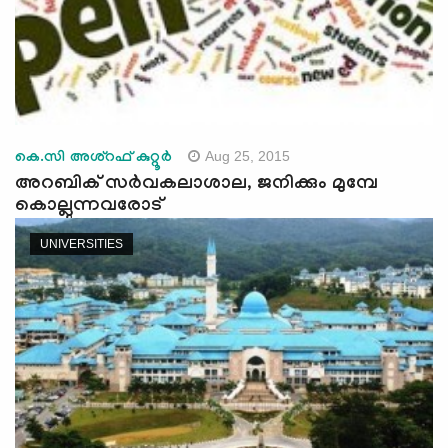
Aug 25, 2015
കെ.സി അശ്‌റഫ് കുറ്റൂര്‍
അറബിക് സര്‍വകലാശാല, ജനിക്കും മുമ്പേ
കൊല്ലുന്നവരോട്
UNIVERSITIES