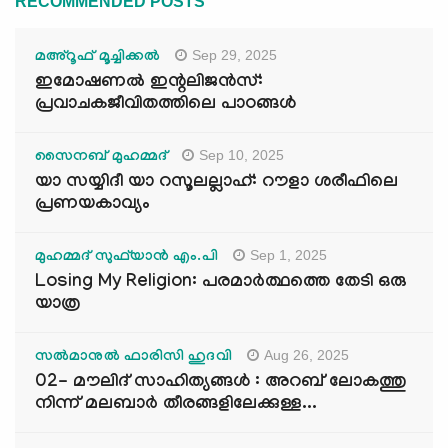
RECOMMENDED POSTS
Sep 29, 2025
മഅ്റൂഫ് മൂച്ചിക്കല്‍
ഇമോഷണൽ ഇന്റലിജൻസ്:
പ്രവാചകജീവിതത്തിലെ പാഠങ്ങൾ
Sep 10, 2025
സൈനബ് മുഹമ്മദ്
യാ സയ്യിദീ യാ റസൂലല്ലാഹ്: റൗളാ ശരീഫിലെ
പ്രണയകാവ്യം
Sep 1, 2025
മുഹമ്മദ് സുഫ്‌യാൻ എം.പി
Losing My Religion: പരമാർത്ഥത്തെ തേടി ഒരു
യാത്ര
Aug 26, 2025
സൽമാനുൽ ഫാരിസി ഹുദവി
02- മൗലിദ് സാഹിത്യങ്ങൾ : അറബ് ലോകത്തു
നിന്ന് മലബാർ തീരങ്ങളിലേക്കുള്ള...