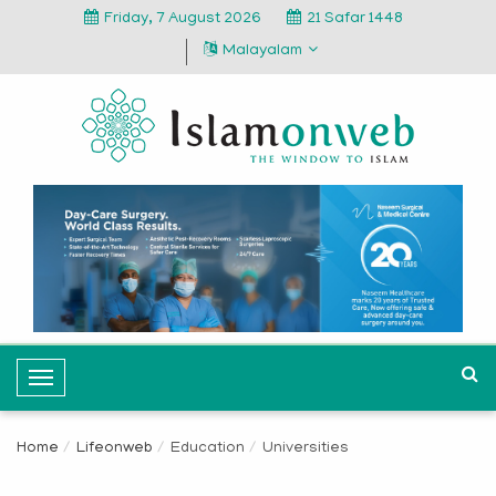
Friday, 7 August 2026
21 Safar 1448
Malayalam
T
o
g
Home
Lifeonweb
Education
Universities
g
l