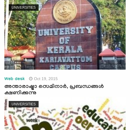
e
UNIVERSITIES
N
a
v
i
g
a
t
i
o
n
Oct 19, 2015
Web desk
അന്താരാഷ്ട്രാ സെമിനാര്‍, പ്രബന്ധങ്ങള്‍
ക്ഷണിക്കുന്നു
UNIVERSITIES