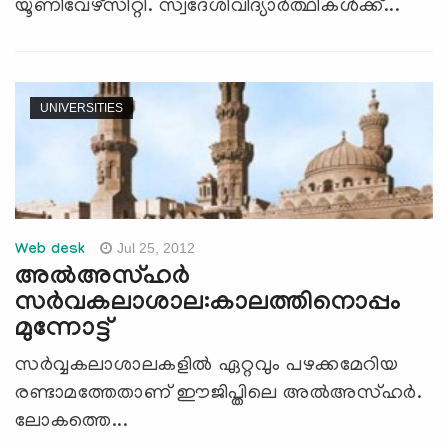
യൂണിവേഴ്സിറ്റി. സ്വദേശിവിദ്യാര്‍ത്ഥികള്‍ക്ക്...
UNIVERSITIES
Jul 25, 2012
Web desk
അല്‍അസ്ഹര്‍
സര്‍വകലാശാല:കാലത്തിനൊപ്പം
മുന്നോട്ട്
സര്‍വ്വകലാശാലകളില്‍ ഏറ്റവും പഴക്കമേറിയ
രണ്ടാമത്തേതാണ് ഈജിപ്തിലെ അല്‍അസ്ഹര്‍.
ലോകത്തെ...