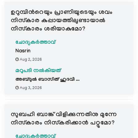
e
ഉറുമ്പിന്‍റെയും പ്രാണിയുടെയും ശവം
N
a
നിസ്കാര കുപ്പായത്തിലുണ്ടായാൽ
v
നിസ്കാരം ശരിയാകുമോ?
i
g
ചോദ്യകർത്താവ്
a
Nasrin
t
Aug 2, 2026
i
മറുപടി നൽകിയത്
o
n
അബ്ദുൽ ബാസിത് ഹുദവി ...
Aug 3, 2026
സുബഹി ബാങ്ക് വിളിക്കുന്നതിനു മുന്നേ
നിസ്കാരം നിസ്കരിക്കാൻ പറ്റുമോ?
ചോദ്യകർത്താവ്