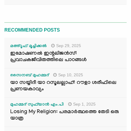
RECOMMENDED POSTS
Sep 29, 2025
മഅ്റൂഫ് മൂച്ചിക്കല്‍
ഇമോഷണൽ ഇന്റലിജൻസ്:
പ്രവാചകജീവിതത്തിലെ പാഠങ്ങൾ
Sep 10, 2025
സൈനബ് മുഹമ്മദ്
യാ സയ്യിദീ യാ റസൂലല്ലാഹ്: റൗളാ ശരീഫിലെ
പ്രണയകാവ്യം
Sep 1, 2025
മുഹമ്മദ് സുഫ്‌യാൻ എം.പി
Losing My Religion: പരമാർത്ഥത്തെ തേടി ഒരു
യാത്ര