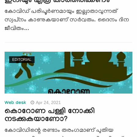
ഇനിയും എത്ര കാത്തിരിക്കണം
കോവിഡ് പരിപൂര്‍ണമായും ഇല്ലാതാവുന്നത്
സ്വപ്‌നം കാണുകയാണ് സര്‍വരും. ദൈനം ദിന
ജീവിതം...
EDITORIAL
Apr 24, 2021
Web desk
കൊറോണ പള്ളി നോക്കി
നടക്കുകയാണോ?
കോവിഡിന്റെ രണ്ടാം തരംഗമാണ് പുതിയ