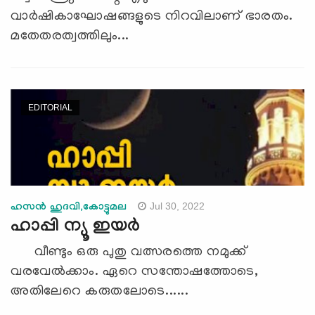
വാര്‍ഷികാഘോഷങ്ങളുടെ നിറവിലാണ് ഭാരതം.
മതേതരത്വത്തിലും...
EDITORIAL
Jul 30, 2022
ഹസന്‍ ഹുദവി,കോട്ടുമല
ഹാപ്പി ന്യൂ ഇയർ
വീണ്ടും ഒരു പുതു വത്സരത്തെ നമുക്ക്
വരവേൽക്കാം. ഏറെ സന്തോഷത്തോടെ,
അതിലേറെ കരുതലോടെ......