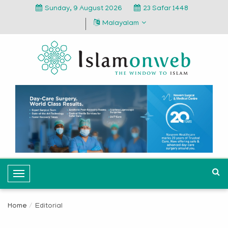
Sunday, 9 August 2026
23 Safar 1448
Malayalam
T
o
g
Home
Editorial
g
l