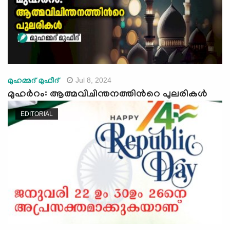
Jul 8, 2024
മുഹമ്മദ് മുഫീദ്
മുഹർറം: ആത്മവിചിന്തനത്തിൻറെ പുലരികൾ
EDITORIAL