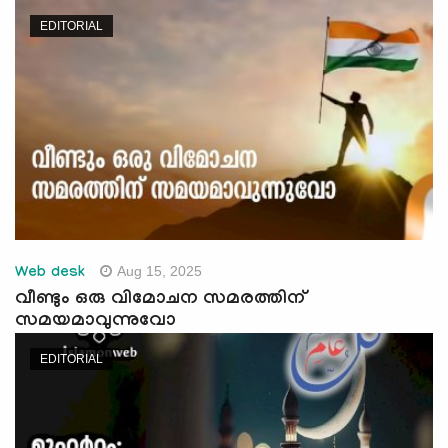
e
EDITORIAL
N
a
v
i
g
a
t
i
o
n
Aug 15, 2025
Web desk
വീണ്ടും ഒരു വിമോചന സമരത്തിന്
സമയമാവുന്നുവോ
EDITORIAL