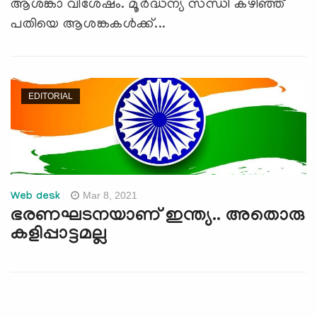
ആശങ്കാ വിശേഷം. മൂർദ്ധന്യ സന്ധി കഴിഞ്ഞ്
പതിയെ ആശങ്കകൾക്ക്...
EDITORIAL
Mar 8, 2021
Web desk
ഭരണഘടനയാണ് ഇന്ത്യ.. അതൊരു
കളിപ്പാട്ടമല്ല