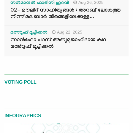
Aug 26, 2025
സൽമാനുൽ ഫാരിസി ഹുദവി
02- മൗലിദ് സാഹിത്യങ്ങൾ : അറബ് ലോകത്തു
നിന്ന് മലബാർ തീരങ്ങളിലേക്കുള്ള...
Aug 22, 2025
മഅ്റൂഫ് മൂച്ചിക്കല്‍
സാൻഫോ പാസ് അബൂമുജാഹിദായ കഥ
മഅ്റൂഫ് മൂച്ചിക്കല്‍
VOTING POLL
INFOGRAPHICS