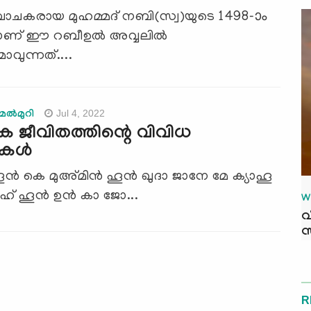
രവാചകരായ മുഹമ്മദ് നബി(സ്വ)യുടെ 1498-ാം
ാണ് ഈ റബീഉല്‍ അവ്വലില്‍
ുന്നത്....
Jul 4, 2022
ൽമുറി
ക ജീവിതത്തിന്റെ വിവിധ
ള്‍
ൂന്‍ കെ മുഅ്മിന്‍ ഹൂന്‍ ഖുദാ ജാനേ മേ ക്യാഹൂ
് ഹൂന്‍ ഉന്‍ കാ ജോ...
W
വ
സ
R