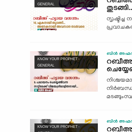
റബീഅ്
GENERAL
തുടങ്
സൃഷ്ടിച്ച
പ്രവാചകര്
ബിന്‍ അഹ്മദ
KNOW YOUR PROPHET -
റബീഅ്
GENERAL
ചെയ്യേണ
നിശ്ചയമായ
നിര്‍ബന്
മടങ്ങുംസ്ഥ
ബിന്‍ അഹ്മദ
KNOW YOUR PROPHET -
റബീഅ്