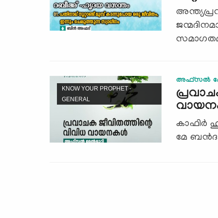
അന്ത്യപ്
ജന്മദിനമ
സമാഗതമാവ
അഫ്സൽ മേ
KNOW YOUR PROPHET -
പ്രവാച
GENERAL
വായനക
കാഫിര്‍ ഹ
മേ ബന്‍ദഹ