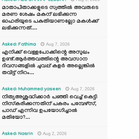
Asked: ABU SHARAF JEDDAH
മാതാപിതാക്കളുടെ സ്വത്തിൽ അവരുടെ
മരണ ശേഷം മകന് ലഭിക്കുന്ന
ഓഹരിയുടെ പകുതിയാണല്ലോ മകൾക്ക്
ലഭിക്കുന്നത്....
Aug 7, 2026
Asked: Fathima
എനിക്ക് വെള്ളപോക്കിന്റെ അസുഖം
ഉണ്ട്.ആർത്തവത്തിന്റെ അവസാന
ദിവസങ്ങളിൽ ചുവപ്പ് കളർ അല്ലെങ്കിൽ
തവിട്ട് നിറം...
Aug 7, 2026
Asked: Muhammed yaseen
നിത്യഅശുദ്ധിക്കാർ പഞ്ഞി വെച്ച് കെട്ടി
നിസ്കരിക്കുന്നതിന് പകരം പമ്പേഴ്സ്,
പാഡ് എന്നിവ ഉപയോഗിച്ചാൽ
മതിയോ?...
Aug 2, 2026
Asked: Nasrin