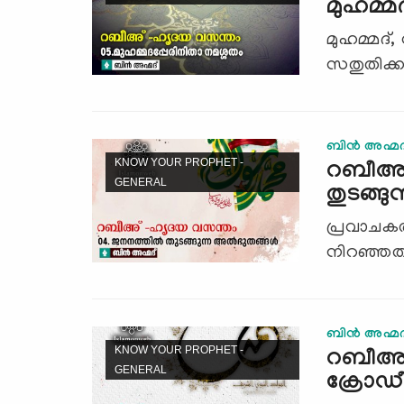
മുഹമ്മ
മുഹമ്മദ്, 
സതുതിക്കപ
ബിന്‍ അഹ്മദ
KNOW YOUR PROPHET -
റബീഅ് 
GENERAL
തുടങ്ങു
പ്രവാചകര
നിറഞ്ഞതാ
ബിന്‍ അഹ്മദ
KNOW YOUR PROPHET -
റബീഅ് 
GENERAL
ക്രോഡീ