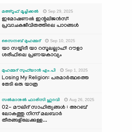
Sep 29, 2025
മഅ്റൂഫ് മൂച്ചിക്കല്‍
ഇമോഷണൽ ഇന്റലിജൻസ്:
പ്രവാചകജീവിതത്തിലെ പാഠങ്ങൾ
Sep 10, 2025
സൈനബ് മുഹമ്മദ്
യാ സയ്യിദീ യാ റസൂലല്ലാഹ്: റൗളാ
ശരീഫിലെ പ്രണയകാവ്യം
Sep 1, 2025
മുഹമ്മദ് സുഫ്‌യാൻ എം.പി
Losing My Religion: പരമാർത്ഥത്തെ
തേടി ഒരു യാത്ര
Aug 26, 2025
സൽമാനുൽ ഫാരിസി ഹുദവി
02- മൗലിദ് സാഹിത്യങ്ങൾ : അറബ്
ലോകത്തു നിന്ന് മലബാർ
തീരങ്ങളിലേക്കുള്ള...