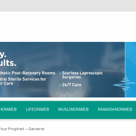
QHONWEB
LIFEONWEB
MUSLIMONWEB
RAMADANONWEB
our Prophet - General