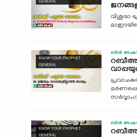
GENERAL
ജനങ്ങളി
വിശുദ്ധ 
മാഇദയിലെ
ബിന്‍ അഹ്മദ
KNOW YOUR PROPHET -
റബീഅ് 
GENERAL
വാപ്പയു
പ്രവാചകര
മരണപ്പെട്ട
സര്‍വ്വാം
ബിന്‍ അഹ്മദ
KNOW YOUR PROPHET -
റബീഅ്
GENERAL