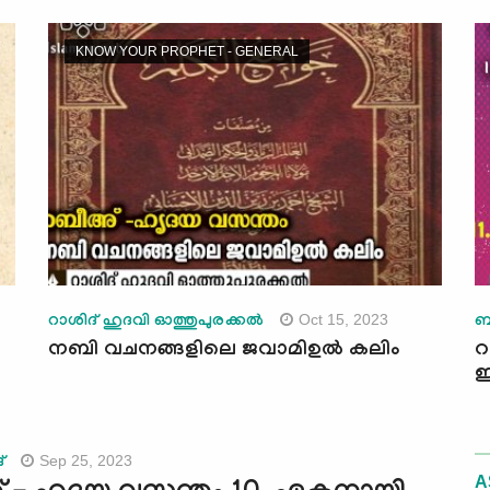
KNOW YOUR PROPHET - GENERAL
Oct 15, 2023
റാശിദ് ഹുദവി ഓത്തുപുരക്കല്‍
ബ
നബി വചനങ്ങളിലെ ജവാമിഉൽ കലിം
റ
ഇ
Sep 25, 2023
്
A