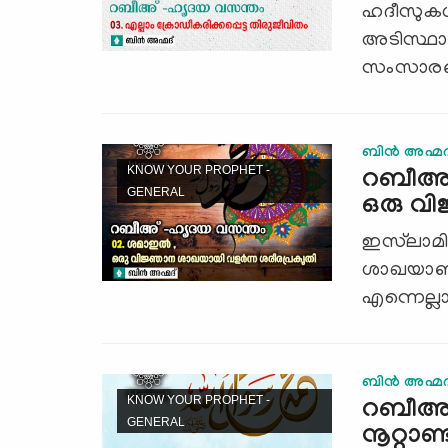
ഹദീസുകള
അടിസ്ഥാ
സംസാരങ്ങ
ബിന്‍ അഹ്മദ
KNOW YOUR PROPHET -
റബീഅ് 
GENERAL
ഒരു വി
ഇസ്‍ലാമി
ശാഖയാണ് 
എന്നെല്ല
ബിന്‍ അഹ്മദ
KNOW YOUR PROPHET -
റബീഅ്
GENERAL
നൂറ്റാണ്