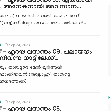
 - ഹൃദയ വസന്തം 10. ഏകനായി
ങി... അനേകനായി അവസാന...
 നാഥന്റെ നാമത്തില്‍ വായിക്കണമെന്ന്
‍)സ്വ)ക്ക് ദിവ്യസന്ദേശം അവതരിക്കാന്‍...
Sep 24, 2023
്
 - ഹൃദയ വസന്തം 09. പലായനം
്ടിവന്ന നാട്ടിലേക്ക്...
ും താങ്കളുടെ മേല്‍ ഖുര്‍ആന്‍
ധമാക്കിയവന്‍ (അല്ലാഹു) താങ്കളെ
ാനത്തേക്ക്‌...
R
Sep 23, 2023
്
 - ഹൃദയ വസന്തം 08.