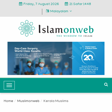
Friday, 7 August 2026
21 Safar 1448
Malayalam
T
o
g
Home
Muslimonweb
Kerala Muslims
g
l