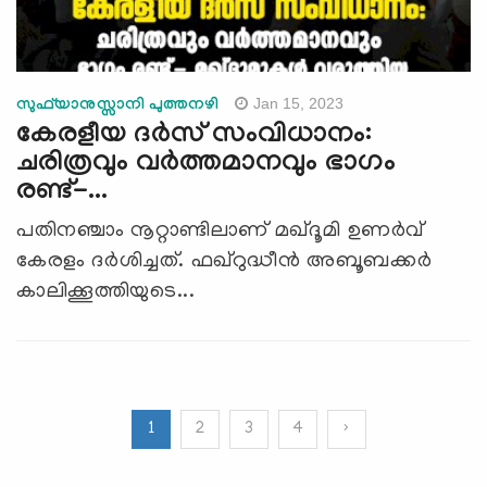
Jan 15, 2023
സുഫ്‍യാനുസ്സാനി പുത്തനഴി
കേരളീയ ദർസ് സംവിധാനം:
ചരിത്രവും വര്‍ത്തമാനവും ഭാഗം
രണ്ട്-...
പതിനഞ്ചാം നൂറ്റാണ്ടിലാണ് മഖ്ദൂമി ഉണർവ്
കേരളം ദർശിച്ചത്. ഫഖ്റുദ്ധീൻ അബൂബക്കർ
കാലിക്കൂത്തിയുടെ...
1
2
3
4
›