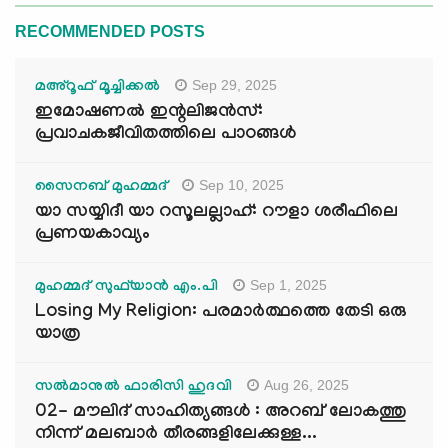
RECOMMENDED POSTS
Sep 29, 2025
മഅ്റൂഫ് മൂച്ചിക്കല്‍
ഇമോഷണൽ ഇന്റലിജൻസ്:
പ്രവാചകജീവിതത്തിലെ പാഠങ്ങൾ
Sep 10, 2025
സൈനബ് മുഹമ്മദ്
യാ സയ്യിദീ യാ റസൂലല്ലാഹ്: റൗളാ ശരീഫിലെ
പ്രണയകാവ്യം
Sep 1, 2025
മുഹമ്മദ് സുഫ്‌യാൻ എം.പി
Losing My Religion: പരമാർത്ഥത്തെ തേടി ഒരു
യാത്ര
Aug 26, 2025
സൽമാനുൽ ഫാരിസി ഹുദവി
02- മൗലിദ് സാഹിത്യങ്ങൾ : അറബ് ലോകത്തു
നിന്ന് മലബാർ തീരങ്ങളിലേക്കുള്ള...