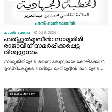
Jul 6, 2024
നാസിം വേങ്ങര
ഫത്ഹുല്‍മുബീൻ: സാമൂതിരി
രാജാവിന് സമർപ്പിക്കപ്പെട്ട
വിശ്വഗ്രന്ഥം
സാമൂതിരിയുടെ ഭരണകേന്ദ്രമായ കോഴിക്കോട്ട്,
മുസ്‍ലിംകളുടെ ഖാദിയും മുഹിയുദ്ദീൻ മാലയുടെ...
KERALA MUSLIMS