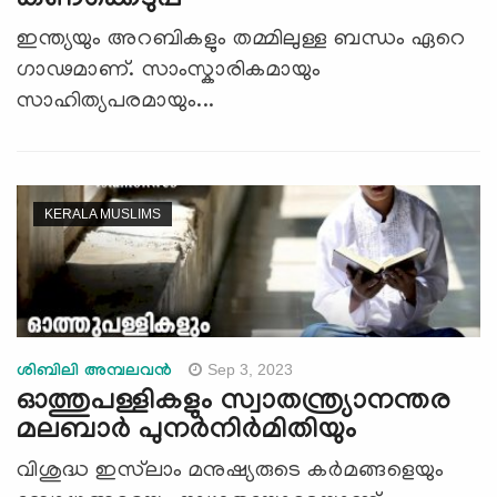
കണക്കെടുപ്പ്
ഇന്ത്യയും അറബികളും തമ്മിലുള്ള ബന്ധം ഏറെ
ഗാഢമാണ്. സാംസ്കാരികമായും
സാഹിത്യപരമായും...
KERALA MUSLIMS
Sep 3, 2023
ശിബിലി അമ്പലവൻ
ഓത്തുപള്ളികളും സ്വാതന്ത്ര്യാനന്തര
മലബാർ പുനർനിർമിതിയും
വിശുദ്ധ ഇസ്‍ലാം മനുഷ്യരുടെ കർമങ്ങളെയും