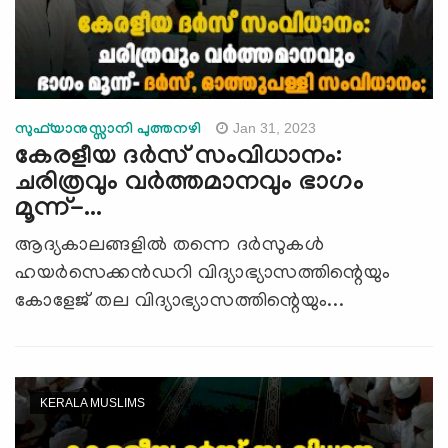
Jan 31, 2023
സുഫ്‍യാനുസ്സാനി പുത്തനഴി
കേരളീയ ദർസ് സംവിധാനം:
ചരിത്രവും വര്‍ത്തമാനവും ഭാഗം
മൂന്ന്-...
ആദ്യകാലങ്ങളിൽ തന്നെ ദർസുകൾ
ഹയർസെക്കൻഡറി വിദ്യാഭ്യാസത്തിന്റെയും
കോളേജ് തല വിദ്യാഭ്യാസത്തിന്റെയും...
KERALA MUSLIMS