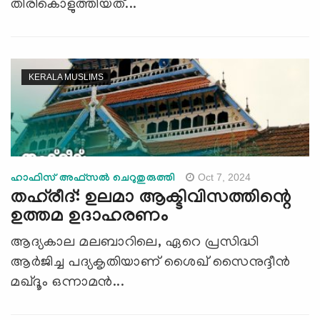
തിരികൊളുത്തിയത്...
KERALA MUSLIMS
Oct 7, 2024
ഹാഫിസ് അഫ്സൽ ചെറുതുരുത്തി
തഹ്‍രീദ്: ഉലമാ ആക്ടിവിസത്തിന്റെ
ഉത്തമ ഉദാഹരണം
ആദ്യകാല മലബാറിലെ, ഏറെ പ്രസിദ്ധി
ആർജിച്ച പദ്യകൃതിയാണ് ശൈഖ് സൈനുദ്ദീൻ
മഖ്ദൂം ഒന്നാമന്‍...