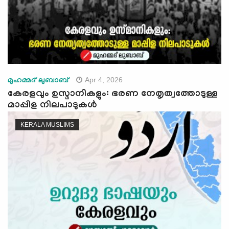
Apr 4, 2026
മുഹമ്മദ് ലുബാബ്
കേരളവും ഉസ്മാനികളും: ഭരണ നേതൃത്വത്തോടുള്ള
മാപ്പിള നിലപാടുകൾ
KERALA MUSLIMS