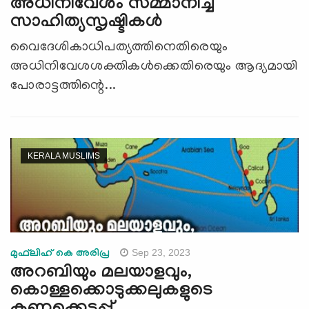
അധിനിവേശം സമ്മാനിച്ച
സാഹിത്യസൃഷ്ടികള്‍
വൈദേശികാധിപത്യത്തിനെതിരെയും
അധിനിവേശശക്തികള്‍ക്കെതിരെയും ആദ്യമായി
പോരാട്ടത്തിന്റെ...
KERALA MUSLIMS
Sep 23, 2023
മുഫ്‍ലിഹ് കെ അരിപ്ര
അറബിയും മലയാളവും,
കൊള്ളക്കൊടുക്കലുകളുടെ