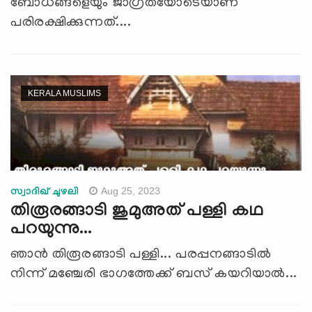
ബോധങ്ങളെയും ജാഗ്രതയോടെയാണ്
പരിരക്ഷിക്കുന്നത്....
KERALA MUSLIMS
Aug 25, 2023
സ്വാദിഖ് ചുഴലി
തിരൂരങ്ങാടി ജുമുഅത് പള്ളി കഥ
പറയുന്നു...
ഞാന്‍ തിരൂരങ്ങാടി പള്ളി... പരപ്പനങ്ങാടിൽ
നിന്ന് മ‍ഞ്ചേരി ഭാഗത്തേക്ക് ബസ് കയറിയാൽ...