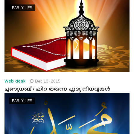
e
EARLY LIFE
N
a
v
i
g
a
t
i
o
n
Dec 13, 2015
Web desk
പുണ്യനബി: ഹിറ തരുന്ന ഹൃദ്യ നിനവുകള്‍
EARLY LIFE