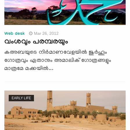
Mar 26, 2012
Web desk
വംശവും പരമ്പരയും
കഅബയുടെ നിര്‍മാണവേളയില്‍ ജുര്‍ഹൂം
ഗോത്രവും ഏതാനും അമാലിക് ഗോത്രങ്ങളും
മാത്രമേ മക്കയില്‍...
EARLY LIFE