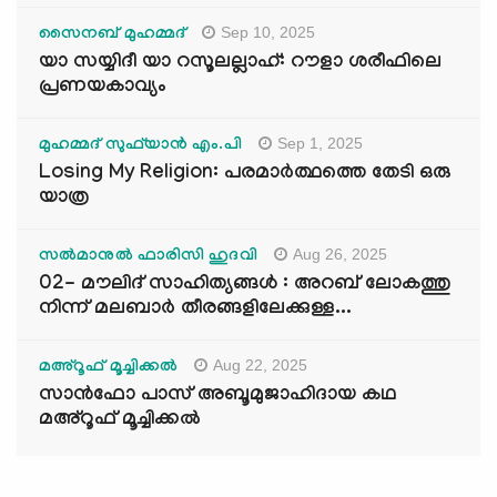
Sep 10, 2025
സൈനബ് മുഹമ്മദ്
യാ സയ്യിദീ യാ റസൂലല്ലാഹ്: റൗളാ ശരീഫിലെ
പ്രണയകാവ്യം
Sep 1, 2025
മുഹമ്മദ് സുഫ്‌യാൻ എം.പി
Losing My Religion: പരമാർത്ഥത്തെ തേടി ഒരു
യാത്ര
Aug 26, 2025
സൽമാനുൽ ഫാരിസി ഹുദവി
02- മൗലിദ് സാഹിത്യങ്ങൾ : അറബ് ലോകത്തു
നിന്ന് മലബാർ തീരങ്ങളിലേക്കുള്ള...
Aug 22, 2025
മഅ്റൂഫ് മൂച്ചിക്കല്‍
സാൻഫോ പാസ് അബൂമുജാഹിദായ കഥ
മഅ്റൂഫ് മൂച്ചിക്കല്‍