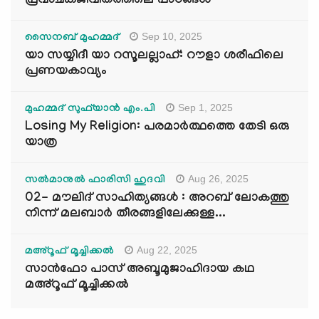
പ്രവാചകജീവിതത്തിലെ പാഠങ്ങൾ
Sep 10, 2025
സൈനബ് മുഹമ്മദ്
യാ സയ്യിദീ യാ റസൂലല്ലാഹ്: റൗളാ ശരീഫിലെ
പ്രണയകാവ്യം
Sep 1, 2025
മുഹമ്മദ് സുഫ്‌യാൻ എം.പി
Losing My Religion: പരമാർത്ഥത്തെ തേടി ഒരു
യാത്ര
Aug 26, 2025
സൽമാനുൽ ഫാരിസി ഹുദവി
02- മൗലിദ് സാഹിത്യങ്ങൾ : അറബ് ലോകത്തു
നിന്ന് മലബാർ തീരങ്ങളിലേക്കുള്ള...
Aug 22, 2025
മഅ്റൂഫ് മൂച്ചിക്കല്‍
സാൻഫോ പാസ് അബൂമുജാഹിദായ കഥ
മഅ്റൂഫ് മൂച്ചിക്കല്‍