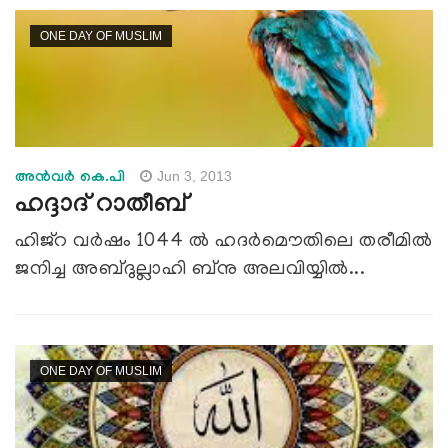
ONE DAY OF MUSLIM
Jun 3, 2013
അന്‍വര്‍ കെ.പി
ഹദ്ദാദ് റാതീബ്
ഹിജ്റ വര്‍‌ഷം 1044 ല്‍ ഹദര്‍മൌതിലെ തരീമില്‍
ജനിച്ച അബ്ദുല്ലാഹി ബ്നു അലവിയ്യില്‍...
ONE DAY OF MUSLIM