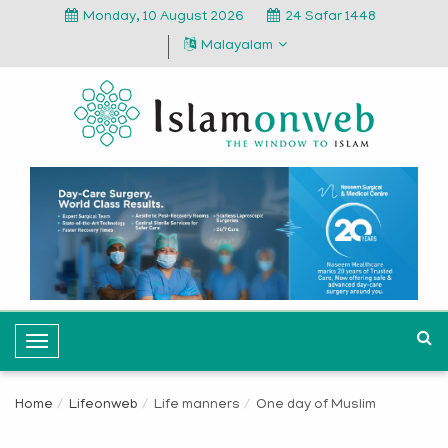
Monday, 10 August 2026
24 Safar 1448
Malayalam
T
o
g
Home
Lifeonweb
Life manners
One day of Muslim
g
l