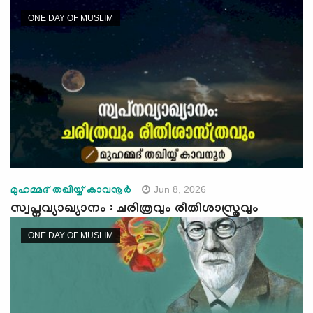
e
ONE DAY OF MUSLIM
N
a
v
i
g
a
t
i
o
n
Jun 8, 2026
മുഹമ്മദ് തഖിയ്യ് കാവനൂർ
സ്വപ്നവ്യാഖ്യാനം : ചരിത്രവും രീതിശാസ്ത്രവും
ONE DAY OF MUSLIM