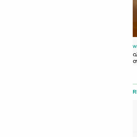
W
വ
സ
R