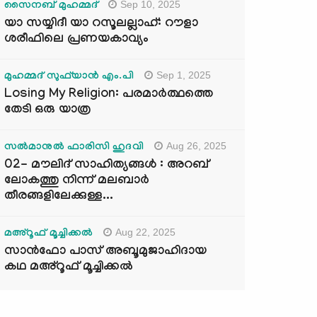
Sep 10, 2025
സൈനബ് മുഹമ്മദ്
യാ സയ്യിദീ യാ റസൂലല്ലാഹ്: റൗളാ
ശരീഫിലെ പ്രണയകാവ്യം
Sep 1, 2025
മുഹമ്മദ് സുഫ്‌യാൻ എം.പി
Losing My Religion: പരമാർത്ഥത്തെ
തേടി ഒരു യാത്ര
Aug 26, 2025
സൽമാനുൽ ഫാരിസി ഹുദവി
02- മൗലിദ് സാഹിത്യങ്ങൾ : അറബ്
ലോകത്തു നിന്ന് മലബാർ
തീരങ്ങളിലേക്കുള്ള...
Aug 22, 2025
മഅ്റൂഫ് മൂച്ചിക്കല്‍
സാൻഫോ പാസ് അബൂമുജാഹിദായ
കഥ മഅ്റൂഫ് മൂച്ചിക്കല്‍