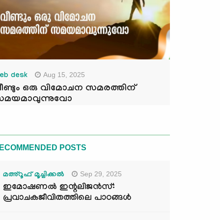
Aug 15, 2025
eb desk
ീണ്ടും ഒരു വിമോചന സമരത്തിന്
മയമാവുന്നുവോ
ECOMMENDED POSTS
Sep 29, 2025
മഅ്റൂഫ് മൂച്ചിക്കല്‍
ഇമോഷണൽ ഇന്റലിജൻസ്:
പ്രവാചകജീവിതത്തിലെ പാഠങ്ങൾ