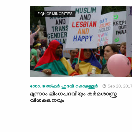
FIQH OF MINORITIES
Sep 20, 201
ഡോ. ജഅ്ഫര്‍ ഹുദവി കൊളത്തൂര്‍
മൂന്നാം ലിംഗപദവിയും കര്‍മശാസ്ത്ര
വിശകലനവും