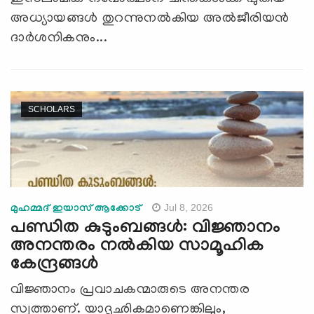
അധ്യായങ്ങൾ തുറന്നുനൽകിയ അൽജീരിയൻ
ദാർശനികനും...
SCHOLARS
Jul 8, 2026
മുഹമ്മദ് ഇയാസ് ആക്കോട്
പണ്ഡിത കുടുംബങ്ങൾ: വിജ്ഞാനം
അനന്തരം നൽകിയ സാമൂഹിക
കേന്ദ്രങ്ങൾ
വിജ്ഞാനം പ്രവാചകന്മാരുടെ അനന്തര
സ്വത്താണ്. യാദൃഛികമാണെങ്കിലും,