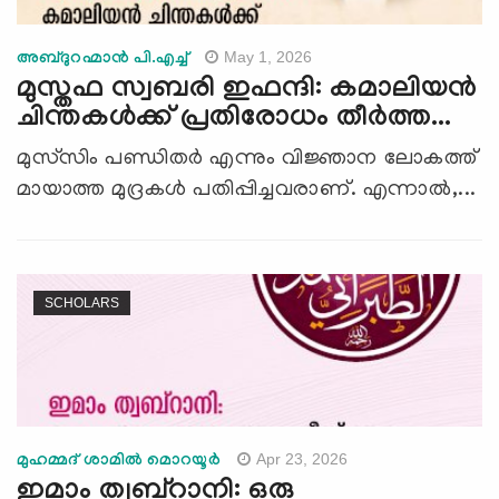
May 1, 2026
അബ്ദുറഹ്മാന്‍ പി.എച്ച്
മുസ്തഫ സ്വബരി ഇഫന്ദി: കമാലിയൻ
ചിന്തകള്‍ക്ക് പ്രതിരോധം തീർത്ത...
മുസ്‍സിം പണ്ഡിതർ എന്നും വിജ്ഞാന ലോകത്ത്
മായാത്ത മുദ്രകൾ പതിപ്പിച്ചവരാണ്. എന്നാൽ,...
SCHOLARS
Apr 23, 2026
മുഹമ്മദ് ശാമില്‍ മൊറയൂര്‍
ഇമാം ത്വബ്റാനി: ഒരു