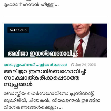
മുഹമ്മദ് ഹസൻ ഹീത്തു...
SCHOLARS
Jan 24, 2026
അബ്ദുല്ലാഹ് അലി പള്ളിക്കല്‍ബസാര്‍
അലിജാ ഇസത്ബെഗോവിച്ച്:
സാക്ഷാത്കരിക്കപ്പെടാത്ത
സ്വപ്നങ്ങൾ
ബോസ്നിയ ഹെർസഗോവിനോ പ്രസിഡന്റ്,
ബുദ്ധിജീവി, ചിന്തകൻ, നിയമജ്ഞൻ തുടങ്ങിയ
വിശേഷണങ്ങേൾക്കെല്ലാം...