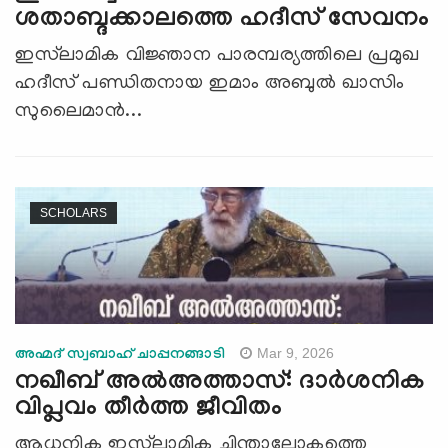
ശതാബ്ദക്കാലത്തെ ഹദീസ് സേവനം
ഇസ്‌ലാമിക വിജ്ഞാന പാരമ്പര്യത്തിലെ പ്രമുഖ
ഹദീസ് പണ്ഡിതനായ ഇമാം അബുൽ ഖാസിം
സുലൈമാൻ...
SCHOLARS
Mar 9, 2026
അഹ്മദ് സ്വബാഹ് ചാപ്പനങ്ങാടി
നഖീബ് അല്‍അത്താസ്: ദാര്‍ശനിക
വിപ്ലവം തീര്‍ത്ത ജീവിതം
ആധുനിക ഇസ്‍ലാമിക ചിന്താലോകത്തെ