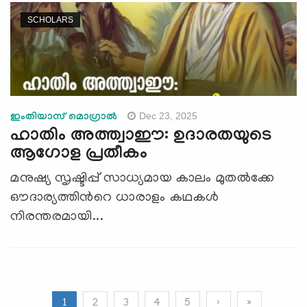
SCHOLARS
Dec 23, 2025
ഇംതിയാസ് മൊഗ്രാൽ
ഹാതിം അത്ത്വാഈ: ഉദാരതയുടെ
ആഗോള പ്രതീകം
മനുഷ്യ സൃഷ്ടിപ്പ് സാധ്യമായ കാലം മുതൽക്കേ
ഔദാര്യത്തിന്‍റെ ധാരാളം കഥകൾ
നിരന്തരമായി...
1
2
3
4
5
›
»