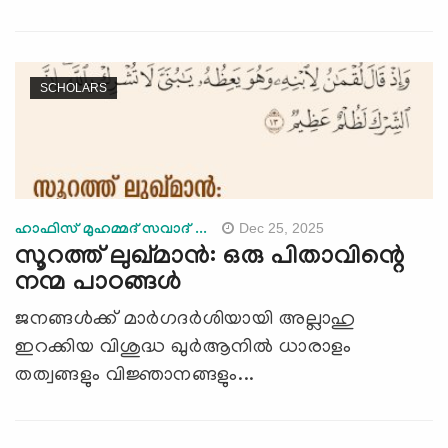
SCHOLARS
Dec 25, 2025
ഹാഫിസ് മുഹമ്മദ് സവാദ് ...
സൂറത്ത് ലുഖ്മാൻ: ഒരു പിതാവിന്റെ
നന്മ പാഠങ്ങൾ
ജനങ്ങൾക്ക് മാർഗദർശിയായി അല്ലാഹു
ഇറക്കിയ വിശുദ്ധ ഖുർആനിൽ ധാരാളം
തത്വങ്ങളും വിജ്ഞാനങ്ങളും...