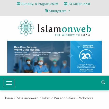
Sunday, 9 August 2026
23 Safar 1448
Malayalam
T
o
g
Home
Muslimonweb
Islamic Personalities
Scholars
g
l