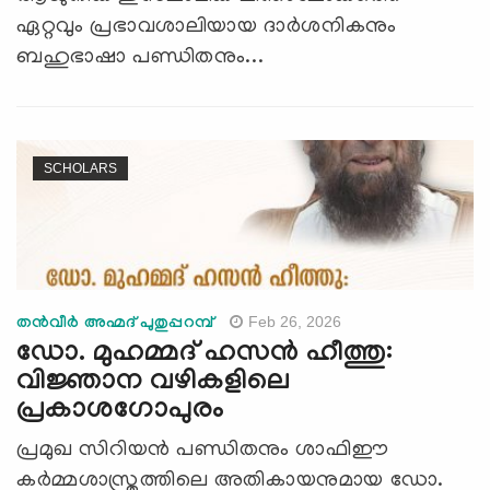
ഏറ്റവും പ്രഭാവശാലിയായ ദാർശനികനും
ബഹുഭാഷാ പണ്ഡിതനും...
SCHOLARS
Feb 26, 2026
തന്‍വീര്‍ അഹ്മദ് പുതുപ്പറമ്പ്
ഡോ. മുഹമ്മദ് ഹസൻ ഹീത്തു:
വിജ്ഞാന വഴികളിലെ
പ്രകാശഗോപുരം
പ്രമുഖ സിറിയൻ പണ്ഡിതനും ശാഫിഈ
കർമ്മശാസ്ത്രത്തിലെ അതികായനുമായ ഡോ.