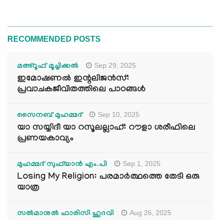
RECOMMENDED POSTS
Sep 29, 2025
മഅ്റൂഫ് മൂച്ചിക്കല്‍
ഇമോഷണൽ ഇന്റലിജൻസ്:
പ്രവാചകജീവിതത്തിലെ പാഠങ്ങൾ
Sep 10, 2025
സൈനബ് മുഹമ്മദ്
യാ സയ്യിദീ യാ റസൂലല്ലാഹ്: റൗളാ ശരീഫിലെ
പ്രണയകാവ്യം
Sep 1, 2025
മുഹമ്മദ് സുഫ്‌യാൻ എം.പി
Losing My Religion: പരമാർത്ഥത്തെ തേടി ഒരു
യാത്ര
Aug 26, 2025
സൽമാനുൽ ഫാരിസി ഹുദവി