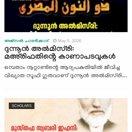
May 5, 2026
അജ്സല്‍ പാണ്ടിക്കാട്
ദുന്നൂൻ അൽമിസ്‌രി:
മഅ്‍രിഫതിൻ്റെ കാണാപടവുകൾ
ഒമ്പതാം നൂറ്റാണ്ടിന്റെ ആദ്യപകുതിയിൽ ജീവിച്ച
വിഖ്യാത സൂഫി ഗുരുവാണ് ദുന്നൂൻ അൽമിസ്‍രി...
SCHOLARS