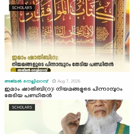
e
SCHOLARS
N
a
v
i
g
a
t
i
o
n
Aug 7, 2026
അജ്മല്‍ നെല്ലിപ്പറമ്പ്
ഇമാം ഷാതിബി(റ): നിയമങ്ങളുടെ പിന്നാമ്പുറം
തേടിയ പണ്ഡിതൻ
SCHOLARS