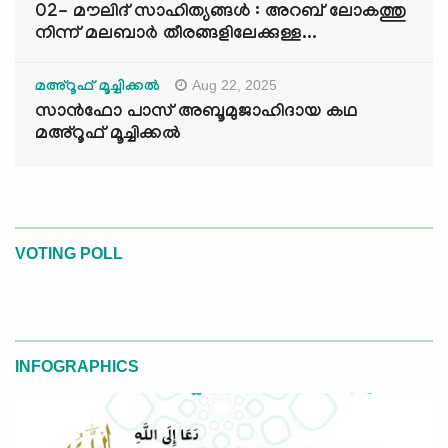
02- മൗലിദ് സാഹിത്യങ്ങൾ : അറബ് ലോകത്തു
നിന്ന് മലബാർ തീരങ്ങളിലേക്കുള്ള...
Aug 22, 2025
മഅ്റൂഫ് മൂച്ചിക്കല്‍
സാൻഫോ പാസ് അബൂമുജാഹിദായ കഥ
മഅ്റൂഫ് മൂച്ചിക്കല്‍
VOTING POLL
INFOGRAPHICS