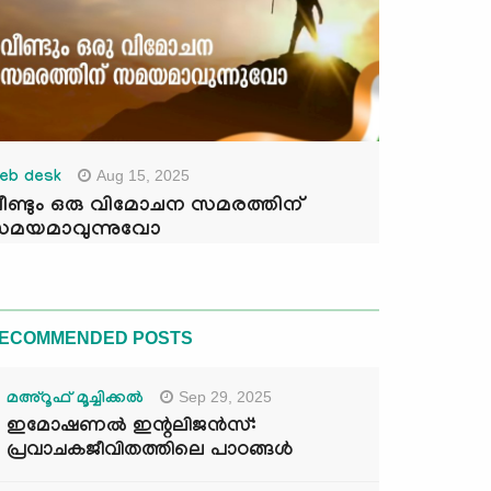
Aug 15, 2025
eb desk
ീണ്ടും ഒരു വിമോചന സമരത്തിന്
മയമാവുന്നുവോ
ECOMMENDED POSTS
Sep 29, 2025
മഅ്റൂഫ് മൂച്ചിക്കല്‍
ഇമോഷണൽ ഇന്റലിജൻസ്:
പ്രവാചകജീവിതത്തിലെ പാഠങ്ങൾ