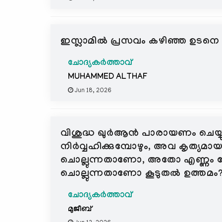
ഇസ്ലാമിൽ പ്രസവം കഴിഞ്ഞ ഉടനെ 
ചോദ്യകർത്താവ്
MUHAMMED ALTHAF
Jun 18, 2026
വിശുദ്ധ ഖുർആൻ പാരായണം ചെയ്യു
നിർവ്വഹിക്കുമ്പോഴും, അവ കൃത്യമായ
ചൊല്ലുന്നതാണോ, അതോ എണ്ണം ന
ചൊല്ലുന്നതാണോ കൂടുതൽ ഉത്തമം?
ചോദ്യകർത്താവ്
മുജീബ്