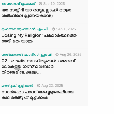
Sep 10, 2025
സൈനബ് മുഹമ്മദ്
യാ സയ്യിദീ യാ റസൂലല്ലാഹ്: റൗളാ
ശരീഫിലെ പ്രണയകാവ്യം
Sep 1, 2025
മുഹമ്മദ് സുഫ്‌യാൻ എം.പി
Losing My Religion: പരമാർത്ഥത്തെ
തേടി ഒരു യാത്ര
Aug 26, 2025
സൽമാനുൽ ഫാരിസി ഹുദവി
02- മൗലിദ് സാഹിത്യങ്ങൾ : അറബ്
ലോകത്തു നിന്ന് മലബാർ
തീരങ്ങളിലേക്കുള്ള...
Aug 22, 2025
മഅ്റൂഫ് മൂച്ചിക്കല്‍
സാൻഫോ പാസ് അബൂമുജാഹിദായ
കഥ മഅ്റൂഫ് മൂച്ചിക്കല്‍