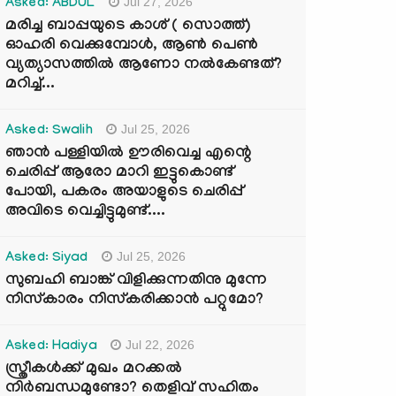
Jul 27, 2026
Asked: ABDUL
മരിച്ച ബാപ്പയുടെ കാശ് ( സൊത്ത്)
ഓഹരി വെക്കുമ്പോൾ, ആണ്‍ പെണ്‍
വ്യത്യാസത്തില്‍ ആണോ നല്‍കേണ്ടത്?
മറിച്ച്...
Jul 25, 2026
Asked: Swalih
ഞാൻ പള്ളിയിൽ ഊരിവെച്ച എന്റെ
ചെരിപ്പ് ആരോ മാറി ഇട്ടുകൊണ്ട്
പോയി, പകരം അയാളുടെ ചെരിപ്പ്
അവിടെ വെച്ചിട്ടുമുണ്ട്....
Jul 25, 2026
Asked: Siyad
സുബഹി ബാങ്ക് വിളിക്കുന്നതിനു മുന്നേ
നിസ്കാരം നിസ്കരിക്കാൻ പറ്റുമോ?
Jul 22, 2026
Asked: Hadiya
സ്ത്രീകൾക്ക് മുഖം മറക്കൽ
നിർബന്ധമുണ്ടോ? തെളിവ് സഹിതം