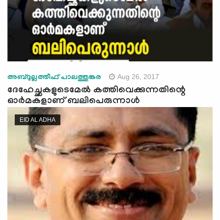
Aug 26, 2017
അബ്ദുല്ലത്തീഫ് പാലത്തുങ്കര
ദേഹേച്ഛകളുടെമേല്‍ കത്തിവെക്കുന്നതിന്റെ
ഓര്‍മകളാണ് ബലിപെരുന്നാള്‍
EID AL ADHA