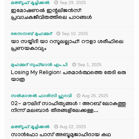
Sep 29, 2025
മഅ്റൂഫ് മൂച്ചിക്കല്‍
ഇമോഷണൽ ഇന്റലിജൻസ്:
പ്രവാചകജീവിതത്തിലെ പാഠങ്ങൾ
Sep 10, 2025
സൈനബ് മുഹമ്മദ്
യാ സയ്യിദീ യാ റസൂലല്ലാഹ്: റൗളാ ശരീഫിലെ
പ്രണയകാവ്യം
Sep 1, 2025
മുഹമ്മദ് സുഫ്‌യാൻ എം.പി
Losing My Religion: പരമാർത്ഥത്തെ തേടി ഒരു
യാത്ര
Aug 26, 2025
സൽമാനുൽ ഫാരിസി ഹുദവി
02- മൗലിദ് സാഹിത്യങ്ങൾ : അറബ് ലോകത്തു
നിന്ന് മലബാർ തീരങ്ങളിലേക്കുള്ള...
Aug 22, 2025
മഅ്റൂഫ് മൂച്ചിക്കല്‍
സാൻഫോ പാസ് അബൂമുജാഹിദായ കഥ