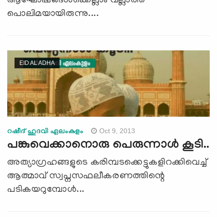
ആഘോഷങ്ങള്‍ക്കെല്ലാം വല്ലാത്ത
പൊലിമയായിരുന്നു....
EID AL ADHA
Oct 9, 2013
റഷീദ് ഹുദവി ഏലംകുളം
പങ്കുവെക്കാനൊരു പെരുന്നാള്‍ കൂടി..
അത്യാഗ്രഹങ്ങളുടെ കരിമ്പടക്കെട്ടുകളിറക്കിവെച്ച്
ആത്മാവ് സ്വപ്നസഫലീകരണത്തിന്റെ
പടികയറുമ്പോള്‍...