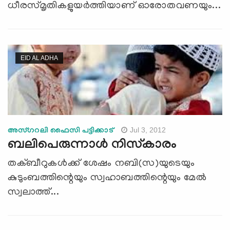
ധീരസ്മൃതികളുയര്‍ത്തിയാണ് ഓരോതവണയും...
EID AL ADHA
Jul 3, 2012
അസ്ഗറലി ഫൈസി പട്ടിക്കാട്‌
ബലിപെരുന്നാള്‍ നിസ്‌കാരം
തക്ബീറുകള്‍ക്ക് ശേഷം നബി(സ)യുടെയും
കുടുംബത്തിന്റെയും സ്വഹാബത്തിന്റെയും മേല്‍
സ്വലാത്ത്...