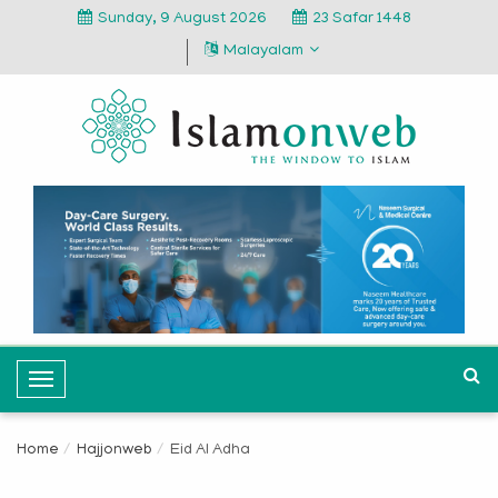
Sunday, 9 August 2026
23 Safar 1448
Malayalam
T
o
g
Home
Hajjonweb
Eid Al Adha
g
l