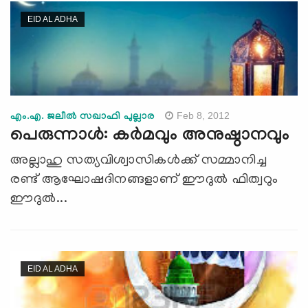
EID AL ADHA
Feb 8, 2012
എം.എ. ജലീല്‍ സഖാഫി പുല്ലാര
പെരുന്നാള്‍: കര്‍മവും അനുഷ്ഠാനവും
അല്ലാഹു സത്യവിശ്വാസികള്‍ക്ക് സമ്മാനിച്ച
രണ്ട് ആഘോഷദിനങ്ങളാണ് ഈദുല്‍ ഫിത്വറും
ഈദുല്‍...
EID AL ADHA