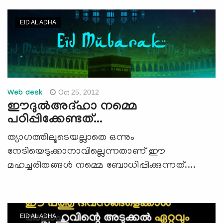
EID AL ADHA
Oct 25, 2012
Web desk
ഈദുല്‍അദ്ഹാ നമ്മെ
പഠിപ്പിക്കേണ്ടത്...
ത്യാഗത്തിലൂടെയല്ലാതെ ഒന്നും
നേടിയെടുക്കാനാവില്ലെന്നതാണ് ഈ
മഹച്ചരിതങ്ങള്‍ നമ്മെ ബോധിപ്പിക്കുന്നത്....
EID AL ADHA