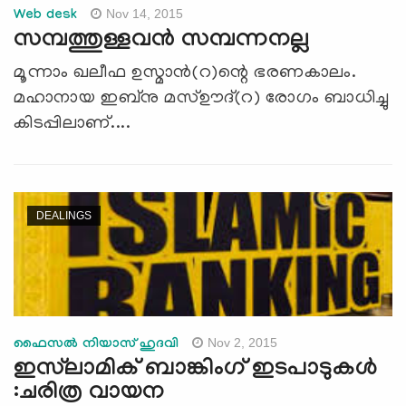
Nov 14, 2015
Web desk
സമ്പത്തുള്ളവന്‍ സമ്പന്നനല്ല
മൂന്നാം ഖലീഫ ഉസ്മാന്‍(റ)ന്റെ ഭരണകാലം.
മഹാനായ ഇബ്‌നു മസ്ഊദ്(റ) രോഗം ബാധിച്ചു
കിടപ്പിലാണ്....
DEALINGS
Nov 2, 2015
ഫൈസല്‍ നിയാസ് ഹുദവി
ഇസ്‌ലാമിക് ബാങ്കിംഗ് ഇടപാടുകള്‍
:ചരിത്ര വായന