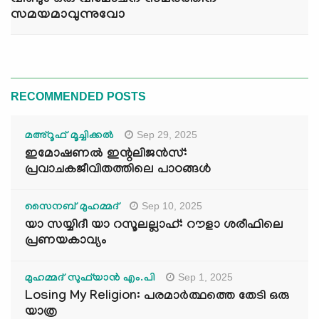
വീണ്ടും ഒരു വിമോചന സമരത്തിന്
സമയമാവുന്നുവോ
RECOMMENDED POSTS
Sep 29, 2025
മഅ്റൂഫ് മൂച്ചിക്കല്‍
ഇമോഷണൽ ഇന്റലിജൻസ്:
പ്രവാചകജീവിതത്തിലെ പാഠങ്ങൾ
Sep 10, 2025
സൈനബ് മുഹമ്മദ്
യാ സയ്യിദീ യാ റസൂലല്ലാഹ്: റൗളാ ശരീഫിലെ
പ്രണയകാവ്യം
Sep 1, 2025
മുഹമ്മദ് സുഫ്‌യാൻ എം.പി
Losing My Religion: പരമാർത്ഥത്തെ തേടി ഒരു
യാത്ര