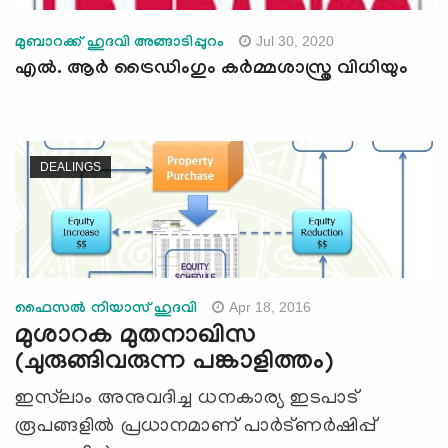
Jul 30, 2020
മുബാറക്ക് ഹുദവി അങ്ങാടിപ്പുറം
എല്‍. ആര്‍ ട്രൈഡിംഗും കര്‍മ്മശാസ്ത്ര വിധിയും
DEALINGS
Apr 18, 2016
ഫൈസല്‍ നിയാസ് ഹുദവി
മുശാറക മുതനാഖിസ
(ചുരുങ്ങിവരുന്ന പങ്കാളിത്തം)
ഇസ്‌ലാം അനുവദിച്ച ധനകാര്യ ഇടപാട്
രൂപങ്ങളില്‍ പ്രധാനമാണ് പാര്‍ട്ണര്‍ഷിപ്പ്