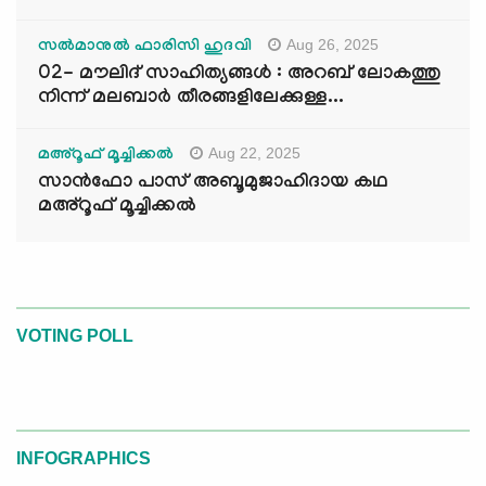
Aug 26, 2025
സൽമാനുൽ ഫാരിസി ഹുദവി
02- മൗലിദ് സാഹിത്യങ്ങൾ : അറബ് ലോകത്തു
നിന്ന് മലബാർ തീരങ്ങളിലേക്കുള്ള...
Aug 22, 2025
മഅ്റൂഫ് മൂച്ചിക്കല്‍
സാൻഫോ പാസ് അബൂമുജാഹിദായ കഥ
മഅ്റൂഫ് മൂച്ചിക്കല്‍
VOTING POLL
INFOGRAPHICS