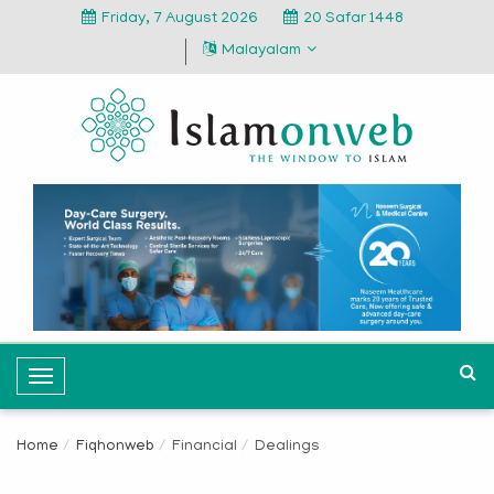
Friday, 7 August 2026
20 Safar 1448
Malayalam
T
o
g
Home
Fiqhonweb
Financial
Dealings
g
l