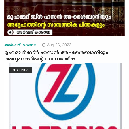
Aug 26, 2023
അർഷദ് കാരായ
മുഹമ്മദ്‌ ബ്ൻ ഹസൻ അ-ശൈബാനിയും
അദ്ദേഹത്തിന്റെ സാമ്പത്തിക...
DEALINGS