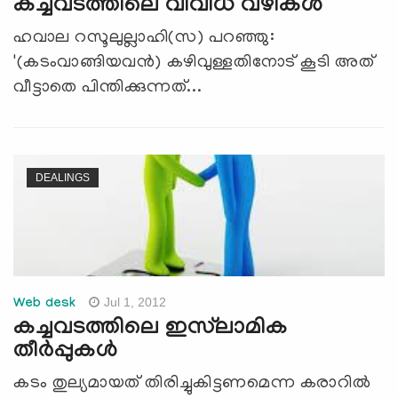
കച്ചവടത്തിലെ വിവിധ വഴികള്‍
ഹവാല റസൂലുല്ലാഹി(സ) പറഞ്ഞു:
'(കടംവാങ്ങിയവന്‍) കഴിവുള്ളതിനോട് കൂടി അത്
വീട്ടാതെ പിന്തിക്കുന്നത്...
DEALINGS
Jul 1, 2012
Web desk
കച്ചവടത്തിലെ ഇസ്‌ലാമിക
തീര്‍പ്പുകള്‍
കടം തുല്യമായത് തിരിച്ചുകിട്ടണമെന്ന കരാറില്‍