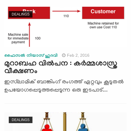
DEALINGS
Feb 2, 2016
ഫൈസല്‍ നിയാസ് ഹുദവി
മുറാബഹ വില്‍പന : കര്‍മ്മശാസ്ത്ര
വീക്ഷണം
ഇസ്‌ലാമിക് ബാങ്കിംഗ് രംഗത്ത് ഏറ്റവും കൂടുതല്‍
ഉപയോഗപ്പെടുത്തപ്പെടുന്ന ഒരു ഇടപാട്...
DEALINGS