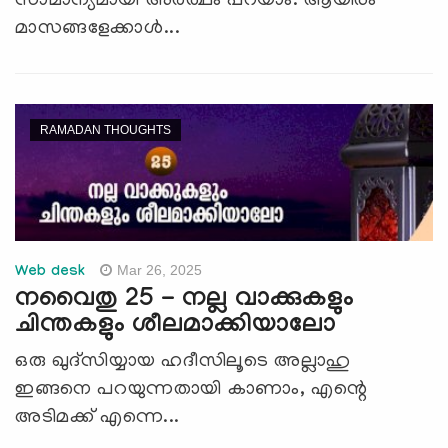
സാമാന്യമായി അര്‍ത്ഥം പറയാം. ആയിരം
മാസങ്ങളേക്കാള്‍...
RAMADAN THOUGHTS
Mar 26, 2025
Web desk
നവൈതു 25 - നല്ല വാക്കുകളും
ചിന്തകളും ശീലമാക്കിയാലോ
ഒരു ഖുദ്സിയ്യായ ഹദീസിലൂടെ അല്ലാഹു
ഇങ്ങനെ പറയുന്നതായി കാണാം, എന്റെ
അടിമക്ക് എന്നെ...