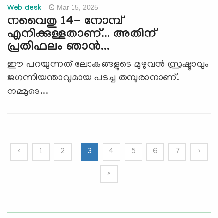
Mar 15, 2025
Web desk
നവൈതു 14- നോമ്പ്
എനിക്കുള്ളതാണ്... അതിന്
പ്രതിഫലം ഞാന്‍...
ഈ പറയുന്നത് ലോകങ്ങളുടെ മുഴുവന്‍ സ്രഷ്ടാവും
ജഗന്നിയന്താവുമായ പടച്ച തമ്പുരാനാണ്.
നമ്മുടെ...
‹
1
2
3
4
5
6
7
›
»