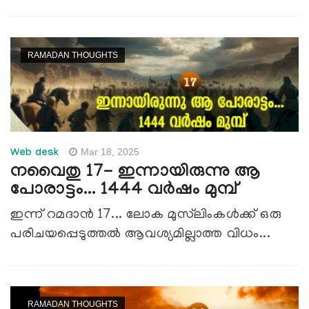
RAMADAN THOUGHTS
Mar 18, 2025
Web desk
നവൈതു 17- ഇന്നായിരുന്നു ആ
പോരാട്ടം... 1444 വര്‍ഷം മുമ്പ്
ഇന്ന് റമദാന്‍ 17... ലോക മുസ്‍ലിംകള്‍ക്ക് ഒരു
പരിചയപ്പെടുത്തല്‍ ആവശ്യമില്ലാത്ത വിധം...
RAMADAN THOUGHTS