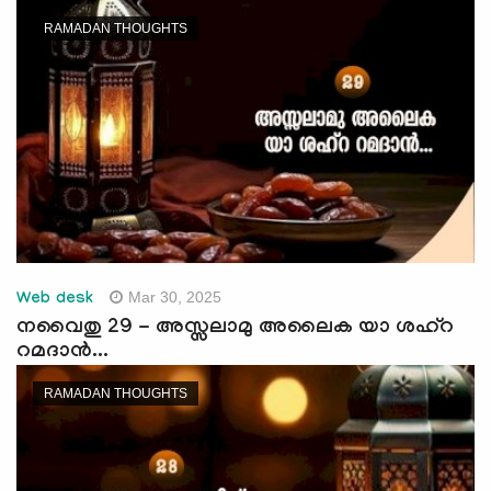
e
RAMADAN THOUGHTS
N
a
v
i
g
a
t
i
o
n
Mar 30, 2025
Web desk
നവൈതു 29 - അസ്സലാമു അലൈക യാ ശഹ്റ
റമദാന്‍...
RAMADAN THOUGHTS