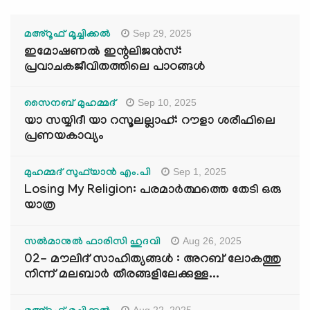
Sep 29, 2025
മഅ്റൂഫ് മൂച്ചിക്കല്‍
ഇമോഷണൽ ഇന്റലിജൻസ്:
പ്രവാചകജീവിതത്തിലെ പാഠങ്ങൾ
Sep 10, 2025
സൈനബ് മുഹമ്മദ്
യാ സയ്യിദീ യാ റസൂലല്ലാഹ്: റൗളാ ശരീഫിലെ
പ്രണയകാവ്യം
Sep 1, 2025
മുഹമ്മദ് സുഫ്‌യാൻ എം.പി
Losing My Religion: പരമാർത്ഥത്തെ തേടി ഒരു
യാത്ര
Aug 26, 2025
സൽമാനുൽ ഫാരിസി ഹുദവി
02- മൗലിദ് സാഹിത്യങ്ങൾ : അറബ് ലോകത്തു
നിന്ന് മലബാർ തീരങ്ങളിലേക്കുള്ള...