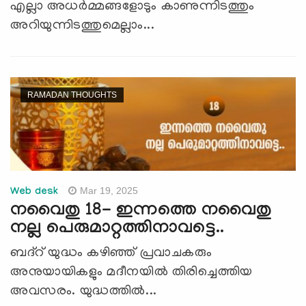
എല്ലാ അധര്‍മ്മങ്ങളോടും കാണുന്നിടത്തും
അറിയുന്നിടത്തുമെല്ലാം...
RAMADAN THOUGHTS
Mar 19, 2025
Web desk
നവൈതു 18- ഇന്നത്തെ നവൈതു
നല്ല പെരുമാറ്റത്തിനാവട്ടെ..
ബദ്റ് യുദ്ധം കഴിഞ്ഞ് പ്രവാചകരും
അനുയായികളും മദീനയില്‍ തിരിച്ചെത്തിയ
അവസരം. യുദ്ധത്തില്‍...