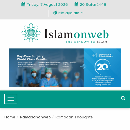
Friday, 7 August 2026
20 Safar 1448
Malayalam
T
o
g
Home
Ramadanonweb
Ramadan Thoughts
g
l