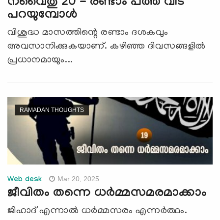
നവൈതു 20 - രണ്ടാം പത്ത് വിട
പറയുമ്പോള്‍
വിശുദ്ധ മാസത്തിന്റെ രണ്ടാം ദശകവും
അവസാനിക്കുകയാണ്. കഴിഞ്ഞ ദിവസങ്ങളില്‍
പ്രധാനമായും...
RAMADAN THOUGHTS
Mar 20, 2025
Web desk
ജീവിതം തന്നെ ധര്‍മ്മസമരമാക്കാം
ജിഹാദ് എന്നാല്‍ ധര്‍മ്മസരം എന്നര്‍ത്ഥം.