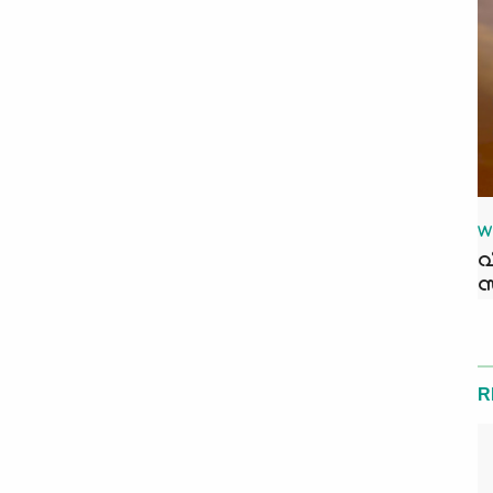
W
വ
സ
R