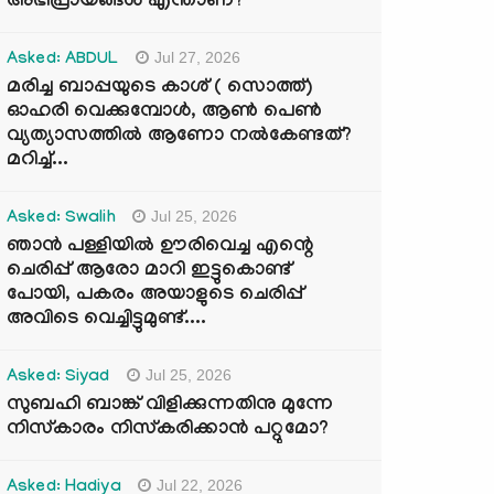
അഭിപ്രായങ്ങൾ എന്താണ്?
Jul 27, 2026
Asked: ABDUL
മരിച്ച ബാപ്പയുടെ കാശ് ( സൊത്ത്)
ഓഹരി വെക്കുമ്പോൾ, ആണ്‍ പെണ്‍
വ്യത്യാസത്തില്‍ ആണോ നല്‍കേണ്ടത്?
മറിച്ച്...
Jul 25, 2026
Asked: Swalih
ഞാൻ പള്ളിയിൽ ഊരിവെച്ച എന്റെ
ചെരിപ്പ് ആരോ മാറി ഇട്ടുകൊണ്ട്
പോയി, പകരം അയാളുടെ ചെരിപ്പ്
അവിടെ വെച്ചിട്ടുമുണ്ട്....
Jul 25, 2026
Asked: Siyad
സുബഹി ബാങ്ക് വിളിക്കുന്നതിനു മുന്നേ
നിസ്കാരം നിസ്കരിക്കാൻ പറ്റുമോ?
Jul 22, 2026
Asked: Hadiya