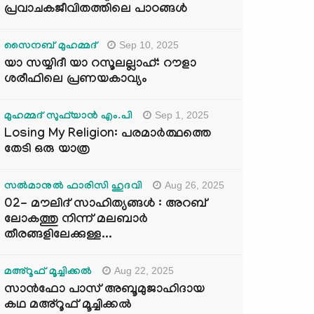
പ്രവാചകജീവിതത്തിലെ പാഠങ്ങൾ
Sep 10, 2025
സൈനബ് മുഹമ്മദ്
യാ സയ്യിദീ യാ റസൂലല്ലാഹ്: റൗളാ
ശരീഫിലെ പ്രണയകാവ്യം
Sep 1, 2025
മുഹമ്മദ് സുഫ്‌യാൻ എം.പി
Losing My Religion: പരമാർത്ഥത്തെ
തേടി ഒരു യാത്ര
Aug 26, 2025
സൽമാനുൽ ഫാരിസി ഹുദവി
02- മൗലിദ് സാഹിത്യങ്ങൾ : അറബ്
ലോകത്തു നിന്ന് മലബാർ
തീരങ്ങളിലേക്കുള്ള...
Aug 22, 2025
മഅ്റൂഫ് മൂച്ചിക്കല്‍
സാൻഫോ പാസ് അബൂമുജാഹിദായ
കഥ മഅ്റൂഫ് മൂച്ചിക്കല്‍