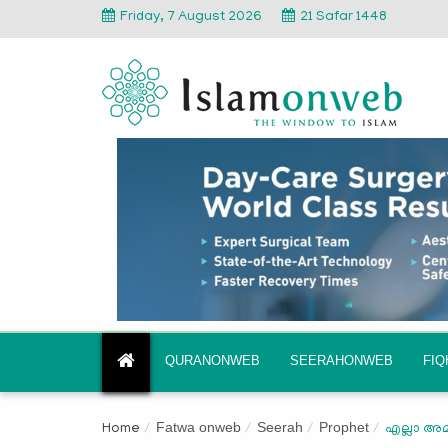
Friday, 7 August 2026
21 Safar 1448
QURANONWEB
SEERAHONWEB
FI
Fatwa onweb
Seerah
Prophet
Home
എല്ലാ അമ