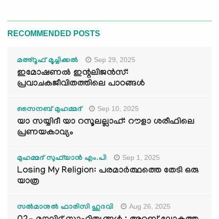
RECOMMENDED POSTS
Sep 29, 2025
മഅ്റൂഫ് മൂച്ചിക്കല്‍
ഇമോഷണൽ ഇന്റലിജൻസ്:
പ്രവാചകജീവിതത്തിലെ പാഠങ്ങൾ
Sep 10, 2025
സൈനബ് മുഹമ്മദ്
യാ സയ്യിദീ യാ റസൂലല്ലാഹ്: റൗളാ ശരീഫിലെ
പ്രണയകാവ്യം
Sep 1, 2025
മുഹമ്മദ് സുഫ്‌യാൻ എം.പി
Losing My Religion: പരമാർത്ഥത്തെ തേടി ഒരു
യാത്ര
Aug 26, 2025
സൽമാനുൽ ഫാരിസി ഹുദവി