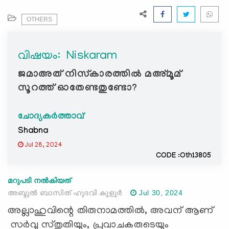
e
N
OTHERS
a
v
വിഷയം: ‍ Niskaram
i
g
ജമാഅത് നിസ്കാരത്തിൽ മഅ്മൂമ്
a
സൂറത്ത് ഓതേണ്ടതുണ്ടോ?
t
i
ചോദ്യകർത്താവ്
o
n
Shabna
Jul 28, 2024
CODE :Oth13805
മറുപടി നൽകിയത്
അബ്ദുൽ ബാസിത് ഹുദവി കൂളൂർ
Jul 30, 2024
അല്ലാഹുവിന്റെ തിരുനാമത്തില്‍, അവന് ആണ്
സര്‍വ്വ സ്തുതിയും, പ്രവാചകരുടെയും