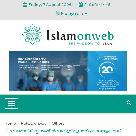
Friday, 7 August 2026
21 Safar 1448
Malayalam
T
o
g
Fatwa onweb
Others
Home
g
ജമാഅത് നിസ്കാരത്തിൽ മഅ്മൂമ് സൂറത്ത് ഓതേണ്ടതുണ്ടോ?
l