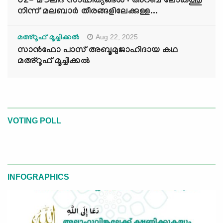
02- മൗലിദ് സാഹിത്യങ്ങൾ : അറബ് ലോകത്തു
നിന്ന് മലബാർ തീരങ്ങളിലേക്കുള്ള...
Aug 22, 2025
മഅ്റൂഫ് മൂച്ചിക്കല്‍
സാൻഫോ പാസ് അബൂമുജാഹിദായ കഥ
മഅ്റൂഫ് മൂച്ചിക്കല്‍
VOTING POLL
INFOGRAPHICS