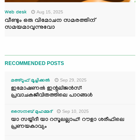
Aug 15, 2025
Web desk
വീണ്ടും ഒരു വിമോചന സമരത്തിന്
സമയമാവുന്നുവോ
RECOMMENDED POSTS
Sep 29, 2025
മഅ്റൂഫ് മൂച്ചിക്കല്‍
ഇമോഷണൽ ഇന്റലിജൻസ്:
പ്രവാചകജീവിതത്തിലെ പാഠങ്ങൾ
Sep 10, 2025
സൈനബ് മുഹമ്മദ്
യാ സയ്യിദീ യാ റസൂലല്ലാഹ്: റൗളാ ശരീഫിലെ
പ്രണയകാവ്യം