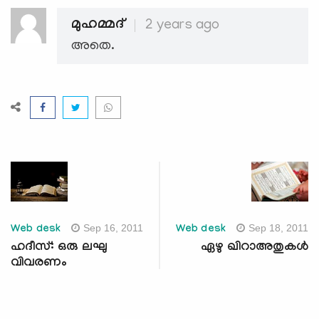
മുഹമ്മദ്‌
2 years ago
അതെ.
Sep 16, 2011
Sep 18, 2011
Web desk
Web desk
ഹദീസ്: ഒരു ലഘു
ഏഴു ഖിറാഅതുകള്‍
വിവരണം