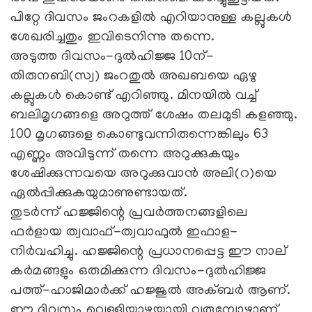
പിറ്റേ ദിവസം ജംറകളില്‍ എറിയാനുള്ള കല്ലുകള്‍
ശേഖരിച്ചതും ഇവിടെനിന്നു തന്നെ.
അടുത്ത ദിവസം-ദുല്‍ഹിജ്ജ 10ന്-
തിരുനബി(സ്വ) ജംറതുല്‍ അഖബയെ ഏഴു
കല്ലുകള്‍ കൊണ്ട് എറിഞ്ഞു. മിനയില്‍ വച്ച്
ബലിമൃഗങ്ങളെ അറുത്ത് ശേഷം തലമുടി കളഞ്ഞു.
100 മൃഗങ്ങളെ കൊണ്ടുവന്നിരുന്നെങ്കിലും 63
എണ്ണം അവിടുന്ന് തന്നെ അറുക്കുകയും
ശേഷിക്കുന്നവയെ അറുക്കുവാന്‍ അലി(റ)യെ
ഏല്‍പ്പിക്കുകയുമാണുണ്ടായത്.
തുടര്‍ന്ന് ഹജ്ജിന്റെ പ്രവര്‍ത്തനങ്ങളിലെ
ഫര്‍ളായ ത്വവാഫ്-ത്വവാഫുല്‍ ഇഫാള-
നിര്‍വഹിച്ചു. ഹജ്ജിന്റെ പ്രധാനപ്പെട്ട ഈ നാല്
കര്‍മങ്ങളും ഒരുമിക്കുന്ന ദിവസം-ദുല്‍ഹിജ്ജ
പത്ത്-ഹാജിമാര്‍ക്ക് ഹജ്ജുല്‍ അക്ബര്‍ ആണ്.
ഈ ദിവസം വെള്ളിയാഴ്ചയായി വരുമ്പോഴാണ്