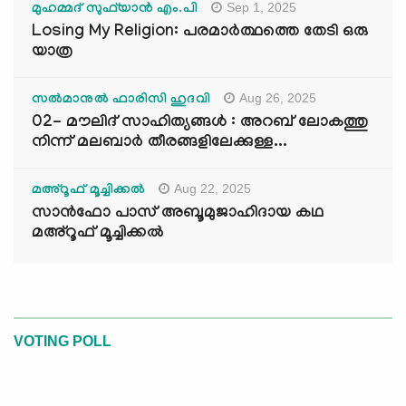
Sep 1, 2025
മുഹമ്മദ് സുഫ്‌യാൻ എം.പി
Losing My Religion: പരമാർത്ഥത്തെ തേടി ഒരു
യാത്ര
Aug 26, 2025
സൽമാനുൽ ഫാരിസി ഹുദവി
02- മൗലിദ് സാഹിത്യങ്ങൾ : അറബ് ലോകത്തു
നിന്ന് മലബാർ തീരങ്ങളിലേക്കുള്ള...
Aug 22, 2025
മഅ്റൂഫ് മൂച്ചിക്കല്‍
സാൻഫോ പാസ് അബൂമുജാഹിദായ കഥ
മഅ്റൂഫ് മൂച്ചിക്കല്‍
VOTING POLL