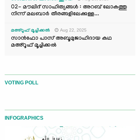
02- മൗലിദ് സാഹിത്യങ്ങൾ : അറബ് ലോകത്തു
നിന്ന് മലബാർ തീരങ്ങളിലേക്കുള്ള...
Aug 22, 2025
മഅ്റൂഫ് മൂച്ചിക്കല്‍
സാൻഫോ പാസ് അബൂമുജാഹിദായ കഥ
മഅ്റൂഫ് മൂച്ചിക്കല്‍
VOTING POLL
INFOGRAPHICS