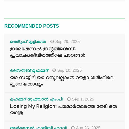
RECOMMENDED POSTS
Sep 29, 2025
മഅ്റൂഫ് മൂച്ചിക്കല്‍
ഇമോഷണൽ ഇന്റലിജൻസ്:
പ്രവാചകജീവിതത്തിലെ പാഠങ്ങൾ
Sep 10, 2025
സൈനബ് മുഹമ്മദ്
യാ സയ്യിദീ യാ റസൂലല്ലാഹ്: റൗളാ ശരീഫിലെ
പ്രണയകാവ്യം
Sep 1, 2025
മുഹമ്മദ് സുഫ്‌യാൻ എം.പി
Losing My Religion: പരമാർത്ഥത്തെ തേടി ഒരു
യാത്ര
Aug 26, 2025
സൽമാനുൽ ഫാരിസി ഹുദവി