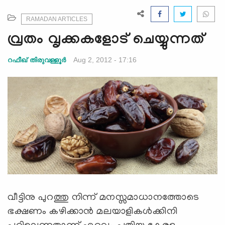
e
N
RAMADAN ARTICLES
a
വ്രതം വൃക്കകളോട് ചെയ്യുന്നത്
v
i
Aug 2, 2012 - 17:16
റഫീഖ് തിരുവള്ളൂര്‍
g
a
t
i
o
n
വീട്ടിനു പുറത്തു നിന്ന്‌ മനസ്സമാധാനത്തോടെ
ഭക്ഷണം കഴിക്കാന്‍ മലയാളികള്‍ക്കിനി