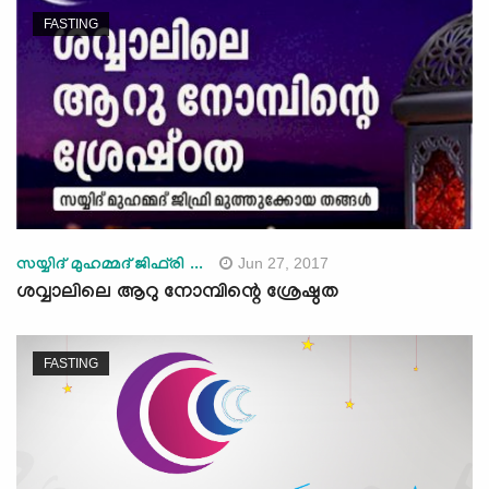
FASTING
Jun 27, 2017
സയ്യിദ് മുഹമ്മദ് ജിഫ്‌രി ...
ശവ്വാലിലെ ആറു നോമ്പിന്റെ ശ്രേഷ്ഠത
FASTING