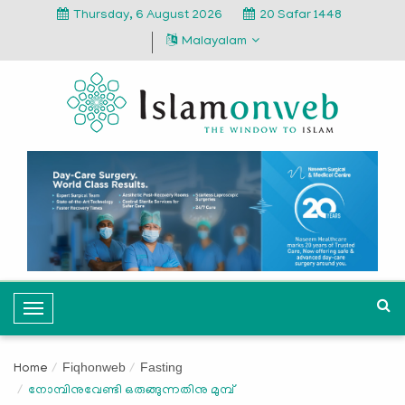
Thursday, 6 August 2026
20 Safar 1448
Malayalam
T
o
g
Fiqhonweb
Fasting
Home
g
നോമ്പിനുവേണ്ടി ഒരുങ്ങുന്നതിനു മുമ്പ്
l