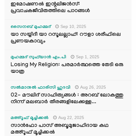
ഇമോഷണൽ ഇന്റലിജൻസ്:
പ്രവാചകജീവിതത്തിലെ പാഠങ്ങൾ
Sep 10, 2025
സൈനബ് മുഹമ്മദ്
യാ സയ്യിദീ യാ റസൂലല്ലാഹ്: റൗളാ ശരീഫിലെ
പ്രണയകാവ്യം
Sep 1, 2025
മുഹമ്മദ് സുഫ്‌യാൻ എം.പി
Losing My Religion: പരമാർത്ഥത്തെ തേടി ഒരു
യാത്ര
Aug 26, 2025
സൽമാനുൽ ഫാരിസി ഹുദവി
02- മൗലിദ് സാഹിത്യങ്ങൾ : അറബ് ലോകത്തു
നിന്ന് മലബാർ തീരങ്ങളിലേക്കുള്ള...
Aug 22, 2025
മഅ്റൂഫ് മൂച്ചിക്കല്‍
സാൻഫോ പാസ് അബൂമുജാഹിദായ കഥ
മഅ്റൂഫ് മൂച്ചിക്കല്‍