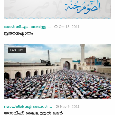
Oct 13, 2011
ഖാസി സി.എം. അബ്ദുല്ല ...
വ്രതാനുഷ്ഠാനം
FASTING
Nov 9, 2011
മൊയ്തീന്‍ കുട്ടി ഫൈസി ...
തറാവീഹ്, ലൈലത്തുല്‍ ഖദ്ര്‍