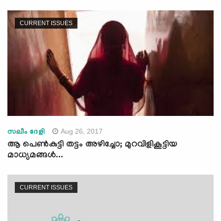
CURRENT ISSUES
Aug 26, 2017
സലീം ദേളി
ആ പെണ്‍കുട്ടി തട്ടം അഴിച്ചോ; മുറവിളികൂട്ടിയ
മാധ്യമങ്ങള്‍...
CURRENT ISSUES