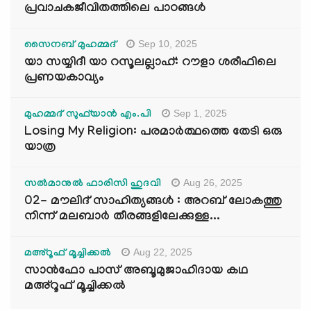
പ്രവാചകജീവിതത്തിലെ പാഠങ്ങൾ
Sep 10, 2025
സൈനബ് മുഹമ്മദ്
യാ സയ്യിദീ യാ റസൂലല്ലാഹ്: റൗളാ ശരീഫിലെ
പ്രണയകാവ്യം
Sep 1, 2025
മുഹമ്മദ് സുഫ്‌യാൻ എം.പി
Losing My Religion: പരമാർത്ഥത്തെ തേടി ഒരു
യാത്ര
Aug 26, 2025
സൽമാനുൽ ഫാരിസി ഹുദവി
02- മൗലിദ് സാഹിത്യങ്ങൾ : അറബ് ലോകത്തു
നിന്ന് മലബാർ തീരങ്ങളിലേക്കുള്ള...
Aug 22, 2025
മഅ്റൂഫ് മൂച്ചിക്കല്‍
സാൻഫോ പാസ് അബൂമുജാഹിദായ കഥ
മഅ്റൂഫ് മൂച്ചിക്കല്‍