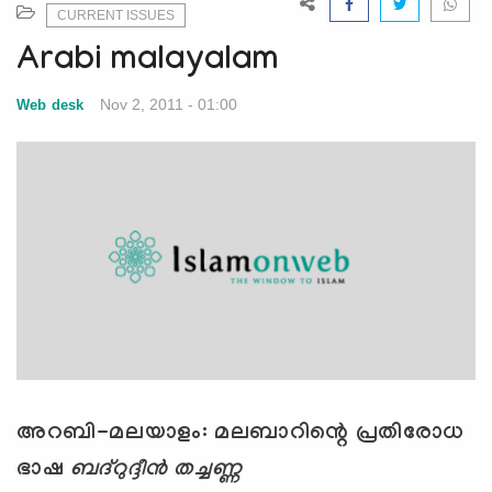
e
CURRENT ISSUES
N
Arabi malayalam
a
v
Nov 2, 2011 - 01:00
Web desk
i
g
a
t
i
o
n
അറബി-മലയാളം: മലബാറിന്റെ പ്രതിരോധ
ഭാഷ
ബദ്‌റുദ്ദീന്‍ തച്ചണ്ണ