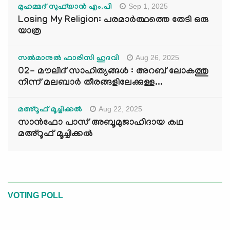
Sep 1, 2025
മുഹമ്മദ് സുഫ്‌യാൻ എം.പി
Losing My Religion: പരമാർത്ഥത്തെ തേടി ഒരു
യാത്ര
Aug 26, 2025
സൽമാനുൽ ഫാരിസി ഹുദവി
02- മൗലിദ് സാഹിത്യങ്ങൾ : അറബ് ലോകത്തു
നിന്ന് മലബാർ തീരങ്ങളിലേക്കുള്ള...
Aug 22, 2025
മഅ്റൂഫ് മൂച്ചിക്കല്‍
സാൻഫോ പാസ് അബൂമുജാഹിദായ കഥ
മഅ്റൂഫ് മൂച്ചിക്കല്‍
VOTING POLL