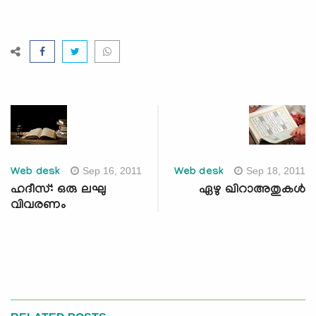
Sep 16, 2011
Sep 18, 2011
Web desk
Web desk
ഹദീസ്: ഒരു ലഘു
ഏഴു ഖിറാഅതുകള്‍
വിവരണം