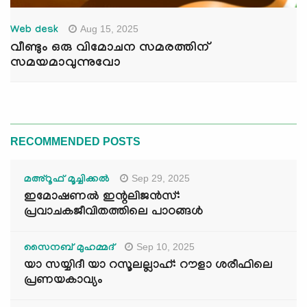
Aug 15, 2025
Web desk
വീണ്ടും ഒരു വിമോചന സമരത്തിന്
സമയമാവുന്നുവോ
RECOMMENDED POSTS
Sep 29, 2025
മഅ്റൂഫ് മൂച്ചിക്കല്‍
ഇമോഷണൽ ഇന്റലിജൻസ്:
പ്രവാചകജീവിതത്തിലെ പാഠങ്ങൾ
Sep 10, 2025
സൈനബ് മുഹമ്മദ്
യാ സയ്യിദീ യാ റസൂലല്ലാഹ്: റൗളാ ശരീഫിലെ
പ്രണയകാവ്യം