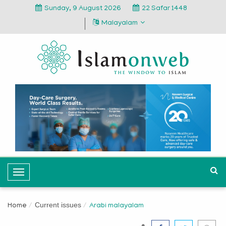
Sunday, 9 August 2026
22 Safar 1448
Malayalam
T
o
g
Current issues
Home
Arabi malayalam
g
l