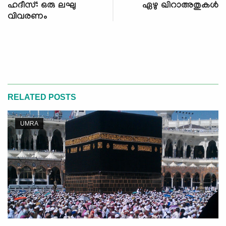
ഹദീസ്: ഒരു ലഘു
ഏഴു ഖിറാഅതുകള്‍
വിവരണം
RELATED POSTS
UMRA