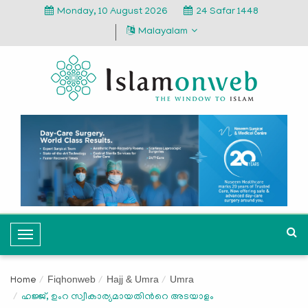
Monday, 10 August 2026
24 Safar 1448
Malayalam
T
o
g
Fiqhonweb
Hajj & Umra
Umra
Home
g
ഹജ്ജ്, ഉംറ സ്വീകാര്യമായതിന്‍റെ അടയാളം
l