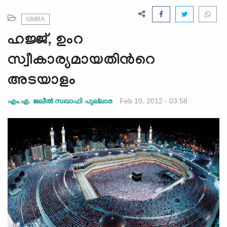
e
N
UMRA
a
ഹജ്ജ്, ഉംറ
v
i
സ്വീകാര്യമായതിന്‍റെ
g
അടയാളം
a
t
Feb 10, 2012 - 03:58
എം.എ. ജലീല്‍ സഖാഫി പുല്ലാര
i
o
n