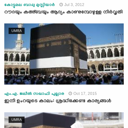
Jul 3, 2012
കോട്ടുമല ബാപ്പു മുസ്ലിയാര്‍
റൗദയും കഅ്ബയും ആദ്യം കാണുമ്പോഴുള്ള നിര്‍വൃതി
UMRA
Oct 17, 2015
എം.എ. ജലീല്‍ സഖാഫി പുല്ലാര
ഇനി ഉംറയുടെ കാലം: ശ്രദ്ധിക്കേണ്ട കാര്യങ്ങള്‍
UMRA