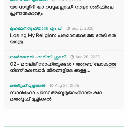
സൈനബ് മുഹമ്മദ്
യാ സയ്യിദീ യാ റസൂലല്ലാഹ്: റൗളാ ശരീഫിലെ
പ്രണയകാവ്യം
Sep 1, 2025
മുഹമ്മദ് സുഫ്‌യാൻ എം.പി
Losing My Religion: പരമാർത്ഥത്തെ തേടി ഒരു
യാത്ര
Aug 26, 2025
സൽമാനുൽ ഫാരിസി ഹുദവി
02- മൗലിദ് സാഹിത്യങ്ങൾ : അറബ് ലോകത്തു
നിന്ന് മലബാർ തീരങ്ങളിലേക്കുള്ള...
Aug 22, 2025
മഅ്റൂഫ് മൂച്ചിക്കല്‍
സാൻഫോ പാസ് അബൂമുജാഹിദായ കഥ
മഅ്റൂഫ് മൂച്ചിക്കല്‍