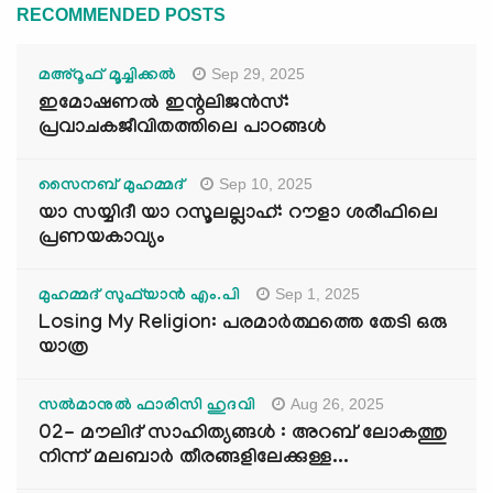
RECOMMENDED POSTS
Sep 29, 2025
മഅ്റൂഫ് മൂച്ചിക്കല്‍
ഇമോഷണൽ ഇന്റലിജൻസ്:
പ്രവാചകജീവിതത്തിലെ പാഠങ്ങൾ
Sep 10, 2025
സൈനബ് മുഹമ്മദ്
യാ സയ്യിദീ യാ റസൂലല്ലാഹ്: റൗളാ ശരീഫിലെ
പ്രണയകാവ്യം
Sep 1, 2025
മുഹമ്മദ് സുഫ്‌യാൻ എം.പി
Losing My Religion: പരമാർത്ഥത്തെ തേടി ഒരു
യാത്ര
Aug 26, 2025
സൽമാനുൽ ഫാരിസി ഹുദവി
02- മൗലിദ് സാഹിത്യങ്ങൾ : അറബ് ലോകത്തു
നിന്ന് മലബാർ തീരങ്ങളിലേക്കുള്ള...