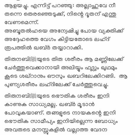
ആളയച്ചു. എന്നിട്ട് പറഞ്ഞു: അല്ലാഹുവേ നീ
തന്നെ തെരഞ്ഞെടുക്ക്, നിന്റെ ദൂതന് എന്തു
വേണമെന്ന്.
അബൂതല്‍ഹയെ അന്വേഷിച്ചു പോയ വ്യക്തിക്ക്
അദ്ദേഹത്തെ വേഗം കിട്ടിയതോടെ ലഹ്ദ്
രൂപത്തില്‍ ഖബ്ര്‍ തയ്യാറാക്കി.
തിരുനബി
ﷺ
യുടെ തിരു ശരീരം ആ മണ്ണിലേക്ക്
ചേര്‍ത്തുവെക്കാനായി അലിയ്യും ഫദ്ലും ഖുഥമും
കൂടെ ശഖ്റാനും ഔസും ഖബറിലേക്കിറങ്ങി. ആ
പുണ്യശരീരം ലഹ്ദിലേക്ക് ചേര്‍ത്തുവെച്ചു.
തിരുനബി
ﷺ
യുടെ ഭൌതിക ശരീരം ഇനി
കാണുക സാധ്യമല്ല. ഖബ്ര്‍ മൂടാന്‍
പോവുകയാണ്. തങ്ങളുടെ നായകന്റെ ഇനി
ഭൌതിക സാമീപ്യം ഇനിയില്ലെന്ന ബോധ്യം
അവരുടെ മനസ്സുകളില്‍ വല്ലാത്ത വേദന