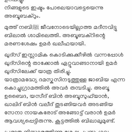
നിങ്ങളുടെ ഇഷ്ടം പോലെയാവട്ടെയെന്നു
അബൂബക്റും.
മുത്ത് നബി
ﷺ
ജീവനോടെയില്ലാത്ത മദീനവിട്ടു
ബിലാൽ ശാമിലെത്തി. അബൂബക്റിന്റെ
മരണശേഷം ഉമർ ഖലീഫയായി.
ഖുദ്സ് ഇസ്ലാമിക കൊടിക്കുക്കീഴിൽ വന്നപ്പോൾ
ഖുദ്സിന്റെ താക്കോൽ ഏറ്റുവാങ്ങാനായി ഉമർ
ഖുദ്സിലേക്ക് യാത്ര തിരിച്ചു.
യാത്രാമദ്ധ്യേ ദമസ്കസിനടുത്തുള്ള ജാബിയ എന്ന
കൊച്ചുഗ്രാമത്തിൽ അവർ തമ്പടിച്ചു. അബൂ
ഉബൈദ, യസീദ് ബിൻ അബൂസുഫ്‍യാൻ,
ഖാലിദ് ബിൻ വലീദ് തുടങ്ങിയവർ അടങ്ങിയ
സേനാ നായകരോട് അങ്ങോട്ട് വരാന്‍ ഉമർ
ആവശ്യപ്പെട്ടിരുന്നു. കൂട്ടത്തിൽ ബിലാലുമുണ്ട്.