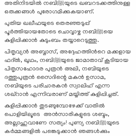
അതിനിടയില്‍ നബി
ﷺ
യുടെ ഖബറടക്കത്തിനുള്ള
ഒരുക്കങ്ങൾ പുരോഗമിക്കുകയാണ്.
പുതിയ ഖലീഫയുടെ തെരഞ്ഞടുപ്പ്
പൂര്‍ത്തിയായതോടെ ചൊവ്വാഴ്ച നബി
ﷺ
യെ
കുളിപ്പിക്കാന്‍ കുടുംബം തയ്യാറെടുത്തു.
പിതൃവ്യന്‍ അബ്ബാസ്, അദ്ദേഹത്തിന്‍റെ മക്കളായ
ഫദ്ല്‍, ഖുഥം, നബി
ﷺ
യുടെ ജാമാതാവ് കൂടിയായ
പിതൃസഹോദര പുത്രന്‍ അലി, നബിയുടെ
ദത്തുപുത്രന്‍ സൈദിന്റെ മകന്‍ ഉസാമ,
നബിയുടെ പരിചാരകന്‍ സ്വാലിഹ് എന്ന
ശഖ്റാന്‍ എന്നിവരാണ് മയ്യിത്ത് കുളിപ്പിച്ചത്.
കുളിപ്പിക്കാന്‍ തുടങ്ങുമ്പോഴേക്ക് വാതില്‍
പൊളിയിലൂടെ അന്‍സാരികളുടെ ശബ്ദം,
അല്ലാഹുവാണേ സത്യം! പുണ്യ നബി
ﷺ
യുടെ
കര്‍മ്മങ്ങളില്‍ പങ്കെടുക്കാന്‍ ഞങ്ങള്‍ക്കും