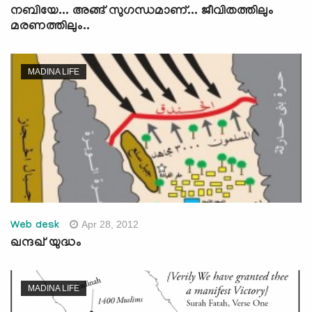
നബിയേ... അങ്ങ് സുഗന്ധമാണ്... ജീവിതത്തിലും
മരണത്തിലും..
MADINA LIFE
Apr 28, 2012
Web desk
ഖന്ദഖ് യുദ്ധം
MADINA LIFE