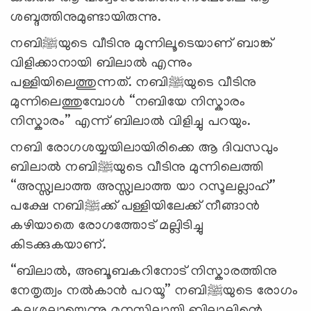
ശബ്ദത്തിനുമുണ്ടായിരുന്നു.
നബി
ﷺ
യുടെ വീടിനു മുന്നിലൂടെയാണ്‌ ബാങ്ക്
വിളിക്കാനായി ബിലാല്‍ എന്നും
പള്ളിയിലെത്തുന്നത്. നബി
ﷺ
യുടെ വീടിനു
മുന്നിലെത്തുമ്പോള്‍ “നബിയേ നിസ്കാരം
നിസ്കാരം” എന്ന് ബിലാല്‍ വിളിച്ചു പറയും.
നബി രോഗശയ്യയിലായിരിക്കെ ആ ദിവസവും
ബിലാല്‍ നബി
ﷺ
യുടെ വീടിനു മുന്നിലെത്തി
“അസ്സ്വലാത്ത അസ്സ്വലാത്ത യാ റസൂലല്ലാഹ്”
പക്ഷേ നബി
ﷺ
ക്ക് പള്ളിയിലേക്ക് നീങ്ങാന്‍
കഴിയാതെ രോഗത്തോട് മല്ലിടിച്ചു
കിടക്കുകയാണ്.
“ബിലാല്‍, അബൂബകറിനോട്‌ നിസ്കാരത്തിനു
നേതൃത്വം നല്‍കാന്‍ പറയൂ” നബി
ﷺ
യുടെ രോഗം
കലശലായെന്നു മനസ്സിലായി ബിലാലിന്റെ