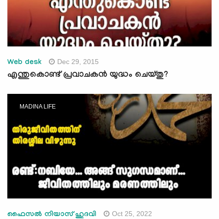
Dec 29, 2015
Web desk
എന്തുകൊണ്ട് പ്രവാചകന്‍ യുദ്ധം ചെയ്തു?
MADINA LIFE
Oct 25, 2022
ഫൈസല്‍ നിയാസ് ഹുദവി