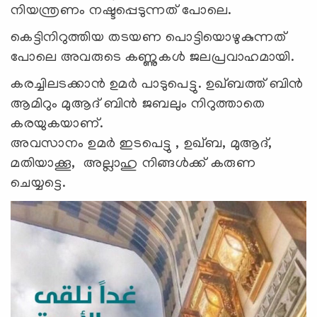
നിയന്ത്രണം നഷ്ടപ്പെടുന്നത് പോലെ.
കെട്ടിനിറുത്തിയ തടയണ പൊട്ടിയൊഴുകുന്നത്
പോലെ അവരുടെ കണ്ണുകൾ ജലപ്രവാഹമായി.
കരച്ചിലടക്കാൻ ഉമർ പാടുപെട്ടു. ഉഖ്ബത്ത് ബിൻ
ആമിറും മുആദ് ബിൻ ജബലും നിറുത്താതെ
കരയുകയാണ്.
അവസാനം ഉമർ ഇടപെട്ടു , ഉഖ്ബ, മുആദ്,
മതിയാക്കൂ, അല്ലാഹു നിങ്ങൾക്ക് കരുണ
ചെയ്യട്ടെ.