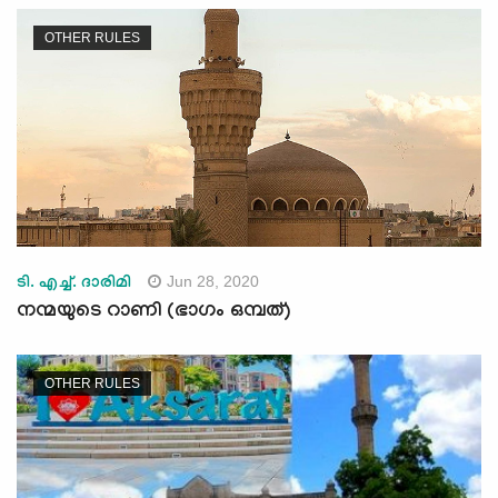
OTHER RULES
Jun 28, 2020
ടി. എച്ച്. ദാരിമി
നന്മയുടെ റാണി (ഭാഗം ഒമ്പത്)
OTHER RULES