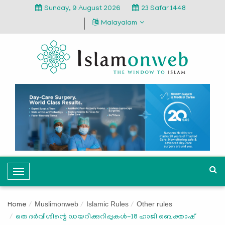
Sunday, 9 August 2026
23 Safar 1448
Malayalam
T
o
g
Muslimonweb
Islamic Rules
Other rules
Home
g
ഒരു ദർവീശിന്റെ ഡയറിക്കുറിപ്പുകൾ-18 ഹാജി ബെക്താഷ്
l