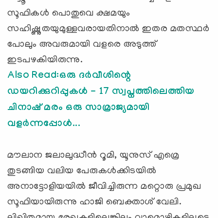
സൂഫികൾ പൊതുവെ ക്ഷമയും
സഹിഷ്ണുതയുമുള്ളവരായതിനാൽ ഇതര മതസ്ഥര്‍
പോലും അവരുമായി വളരെ അടുത്ത്
ഇടപഴകിയിരുന്നു.
Also Read:ഒരു ദര്‍വീശിന്റെ
ഡയറിക്കുറിപ്പുകള്‍ - 17 സ്വപ്നത്തിലെത്തിയ
ചിനാഷ് മരം ഒരു സാമ്രാജ്യമായി
വളര്‍ന്നപ്പോള്‍...
മൗലാന ജലാലുദ്ധീൻ റൂമി, യൂനുസ് എമ്രെ
തുടങ്ങിയ വലിയ പേരുകൾക്കിടയിൽ
അനാട്ടോളിയയിൽ ജീവിച്ചിരുന്ന മറ്റൊരു പ്രമുഖ
സൂഫിയായിരുന്നു ഹാജി ബെക്താശ് വേലി.
ലിഖിതമായ രേഖകളില്ലെങ്കിലും വാമൊഴികളിലൂടെ