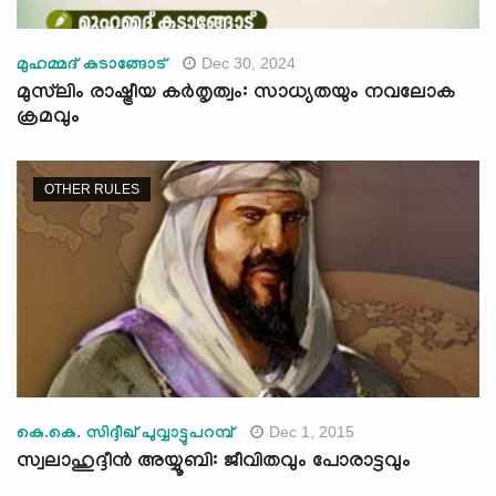
Dec 30, 2024
മുഹമ്മദ് കടാങ്ങോട്
മുസ്‍ലിം രാഷ്ട്രീയ കർതൃത്വം: സാധ്യതയും നവലോക
ക്രമവും
OTHER RULES
Dec 1, 2015
കെ.കെ. സിദ്ദീഖ് പുവ്വാട്ടുപറമ്പ്‌
സ്വലാഹുദ്ദീന്‍ അയ്യൂബി: ജീവിതവും പോരാട്ടവും