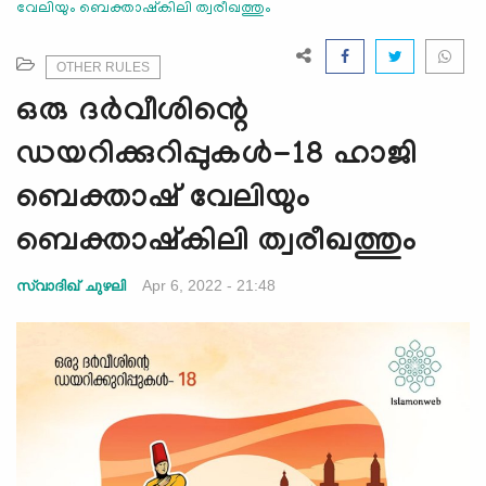
വേലിയും ബെക്താഷ്കിലി ത്വരീഖത്തും
e
N
a
OTHER RULES
v
ഒരു ദർവീശിന്റെ
i
g
ഡയറിക്കുറിപ്പുകൾ-18 ഹാജി
a
ബെക്താഷ് വേലിയും
t
i
ബെക്താഷ്കിലി ത്വരീഖത്തും
o
n
Apr 6, 2022 - 21:48
സ്വാദിഖ് ചുഴലി