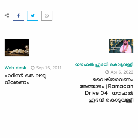
നൗഫൽ ഹുദവി കൊടുവള്ളി
Sep 16, 2011
Web desk
Apr 6, 2022
ഹദീസ്: ഒരു ലഘു
വൈകിയാവണം
വിവരണം
അത്താഴം | Ramadan
Drive 04 | നൗഫൽ
ഹുദവി കൊടുവള്ളി