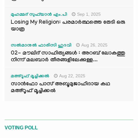
Sep 1, 2025
മുഹമ്മദ് സുഫ്‌യാൻ എം.പി
Losing My Religion: പരമാർത്ഥത്തെ തേടി ഒരു
യാത്ര
Aug 26, 2025
സൽമാനുൽ ഫാരിസി ഹുദവി
02- മൗലിദ് സാഹിത്യങ്ങൾ : അറബ് ലോകത്തു
നിന്ന് മലബാർ തീരങ്ങളിലേക്കുള്ള...
Aug 22, 2025
മഅ്റൂഫ് മൂച്ചിക്കല്‍
സാൻഫോ പാസ് അബൂമുജാഹിദായ കഥ
മഅ്റൂഫ് മൂച്ചിക്കല്‍
VOTING POLL