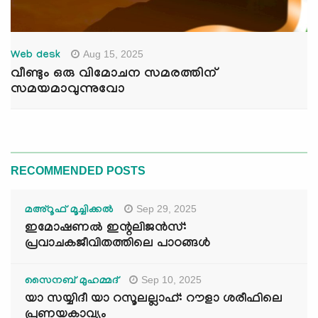
Aug 15, 2025
Web desk
വീണ്ടും ഒരു വിമോചന സമരത്തിന്
സമയമാവുന്നുവോ
RECOMMENDED POSTS
Sep 29, 2025
മഅ്റൂഫ് മൂച്ചിക്കല്‍
ഇമോഷണൽ ഇന്റലിജൻസ്:
പ്രവാചകജീവിതത്തിലെ പാഠങ്ങൾ
Sep 10, 2025
സൈനബ് മുഹമ്മദ്
യാ സയ്യിദീ യാ റസൂലല്ലാഹ്: റൗളാ ശരീഫിലെ
പ്രണയകാവ്യം