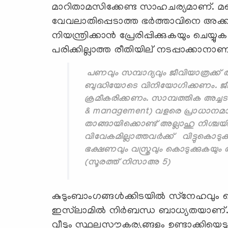
മാറിതാമസിക്കേണ്ട സാഹചര്യമാണ്. മറ്റൊ
വേവലാതിപ്പെടാത്ത ഭർത്താവിനെ അക്കാ
നിയന്ത്രിക്കാൻ പ്രേരിപ്പിക്കുകയും ചെയ
പരിക്കില്ലാത്ത രീതിയില് നടപ്പാക്കാ
പണവും സമ്പാദ്യവും ജീവിയാത്രക്
ബുദ്ധിയോടെ വിനിയോഗിക്കണം. ജീ
ക്രമീകരിക്കണം. സാമ്പത്തിക അച്ചടക്ക
& management) വളരെ പ്രാധാനമ
താങ്ങായിക്കൊണ്ട് അല്ലാഹു നിശ്ചയി
വിവേകമില്ലാത്തവർക്ക് വിട്ടുകൊടുക്ക
ഭക്ഷണവും വസ്ത്രവും കൊടുക്കുകയും
(സൂരത്ത് നിസാഅ 5)
കുടുംബാംഗങ്ങള്‍ക്കിടയില്‍ സ്‌നേഹവും 
ഇസ്‍ലാമില്‍ നിര്‍ബന്ധ ബാധ്യതയാണ
വീടും സ്ഥലസൗകര്യങ്ങളും ഉണ്ടാക്കിയെടുക