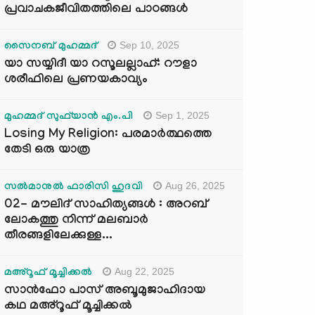
പ്രവാചകജീവിതത്തിലെ പാഠങ്ങൾ
Sep 10, 2025
സൈനബ് മുഹമ്മദ്
യാ സയ്യിദീ യാ റസൂലല്ലാഹ്: റൗളാ
ശരീഫിലെ പ്രണയകാവ്യം
Sep 1, 2025
മുഹമ്മദ് സുഫ്‌യാൻ എം.പി
Losing My Religion: പരമാർത്ഥത്തെ
തേടി ഒരു യാത്ര
Aug 26, 2025
സൽമാനുൽ ഫാരിസി ഹുദവി
02- മൗലിദ് സാഹിത്യങ്ങൾ : അറബ്
ലോകത്തു നിന്ന് മലബാർ
തീരങ്ങളിലേക്കുള്ള...
Aug 22, 2025
മഅ്റൂഫ് മൂച്ചിക്കല്‍
സാൻഫോ പാസ് അബൂമുജാഹിദായ
കഥ മഅ്റൂഫ് മൂച്ചിക്കല്‍