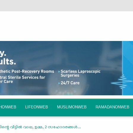
QHONWEB
LIFEONWEB
MUSLIMONWEB
RAMADANONWEB
ന്റെ വീട്ടിൽ വാപ്പ, ഉമ്മ, 2 സഹോദരങ്ങൾ...