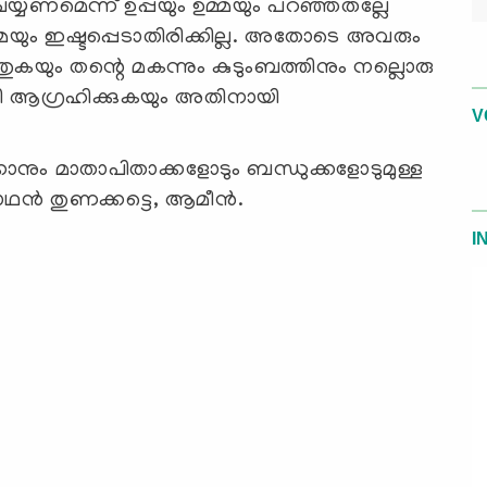
യ്യണമെന്ന് ഉപ്പയും ഉമ്മയും പറഞ്ഞതല്ലേ
ും ഇഷ്ടപ്പെടാതിരിക്കില്ല. അതോടെ അവരും
ുകയും തന്റെ മകന്നും കുടുംബത്തിനും നല്ലൊരു
യി ആഗ്രഹിക്കുകയും അതിനായി
V
ാനും മാതാപിതാക്കളോടും ബന്ധുക്കളോടുമുള്ള
ഥന്‍ തുണക്കട്ടെ, ആമീന്‍.
I