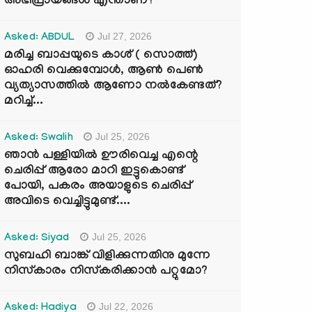
അഭിപ്രായങ്ങൾ എന്താണ്?
Jul 27, 2026
Asked: ABDUL
മരിച്ച ബാപ്പയുടെ കാശ് ( സൊത്ത്)
ഓഹരി വെക്കുമ്പോൾ, ആണ്‍ പെണ്‍
വ്യത്യാസത്തില്‍ ആണോ നല്‍കേണ്ടത്?
മറിച്ച്...
Jul 25, 2026
Asked: Swalih
ഞാൻ പള്ളിയിൽ ഊരിവെച്ച എന്റെ
ചെരിപ്പ് ആരോ മാറി ഇട്ടുകൊണ്ട്
പോയി, പകരം അയാളുടെ ചെരിപ്പ്
അവിടെ വെച്ചിട്ടുമുണ്ട്....
Jul 25, 2026
Asked: Siyad
സുബഹി ബാങ്ക് വിളിക്കുന്നതിനു മുന്നേ
നിസ്കാരം നിസ്കരിക്കാൻ പറ്റുമോ?
Jul 22, 2026
Asked: Hadiya