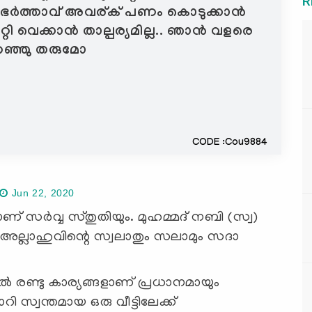
R
റെ ഭർത്താവ് അവര്ക് പണം കൊടുക്കാൻ
ാറ്റി വെക്കാൻ താല്പര്യമില്ല.. ഞാൻ വളരെ
റഞ്ഞു തരുമോ
CODE :Cou9884
Jun 22, 2020
് സര്‍വ്വ സ്തുതിയും. മുഹമ്മദ് നബി (സ്വ)
ം അല്ലാഹുവിന്റെ സ്വലാതും സലാമും സദാ
 രണ്ടു കാര്യങ്ങളാണ് പ്രധാനമായും
മാറി സ്വന്തമായ ഒരു വീട്ടിലേക്ക്