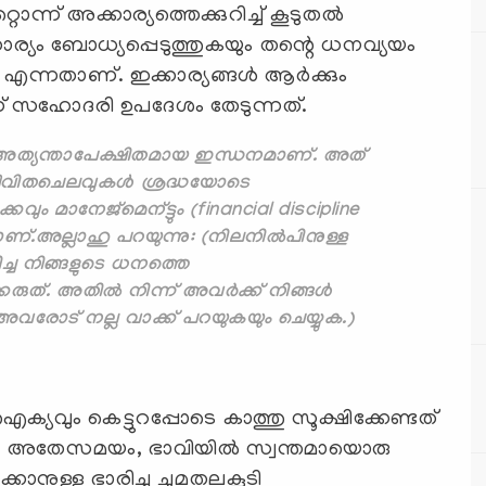
ന്ന് അക്കാര്യത്തെക്കുറിച്ച് കൂടുതൽ
ര്യം ബോധ്യപ്പെടുത്തുകയും തന്റെ ധനവ്യയം
്യുക എന്നതാണ്. ഇക്കാര്യങ്ങൾ ആർക്കും
നാണ് സഹോദരി ഉപദേശം തേടുന്നത്.
ക് അത്യന്താപേക്ഷിതമായ ഇന്ധനമാണ്. അത്
വിതചെലവുകള്‍ ശ്രദ്ധയോടെ
വും മാനേജ്മെന്ട്ടും (financial discipline
ാണ്.
അല്ലാഹു പറയുന്നു: (നിലനില്‍പിനുള്ള
ച്ച നിങ്ങളുടെ ധനത്തെ
രുത്. അതില്‍ നിന്ന് അവര്‍ക്ക് നിങ്ങള്‍
 അവരോട് നല്ല വാക്ക് പറയുകയും ചെയ്യുക.)
ഐക്യവും കെട്ടുറപ്പോടെ കാത്തു സൂക്ഷിക്കേണ്ടത്
്. അതേസമയം, ഭാവിയില്‍ സ്വന്തമായൊരു
്കാനുള്ള ഭാരിച്ച ചുമതലകൂടി