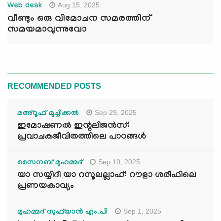
Aug 15, 2025
Web desk
വീണ്ടും ഒരു വിമോചന സമരത്തിന്
സമയമാവുന്നുവോ
RECOMMENDED POSTS
Sep 29, 2025
മഅ്റൂഫ് മൂച്ചിക്കല്‍
ഇമോഷണൽ ഇന്റലിജൻസ്:
പ്രവാചകജീവിതത്തിലെ പാഠങ്ങൾ
Sep 10, 2025
സൈനബ് മുഹമ്മദ്
യാ സയ്യിദീ യാ റസൂലല്ലാഹ്: റൗളാ ശരീഫിലെ
പ്രണയകാവ്യം
Sep 1, 2025
മുഹമ്മദ് സുഫ്‌യാൻ എം.പി