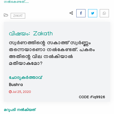
നൽകേണ്ടത്....
e
N
a
ZAKAT
v
i
വിഷയം: ‍ Zakath
g
a
സ്വർണത്തിന്റെ സകാത്ത് സ്വർണ്ണം
t
തന്നെയാണൊ നൽകേണ്ടത്. പകരം
i
അതിന്റെ വില നൽകിയാൽ
o
മതിയാകുമോ?
n
ചോദ്യകർത്താവ്
Bushra
Jul 25, 2020
CODE :Fiq9926
മറുപടി നൽകിയത്