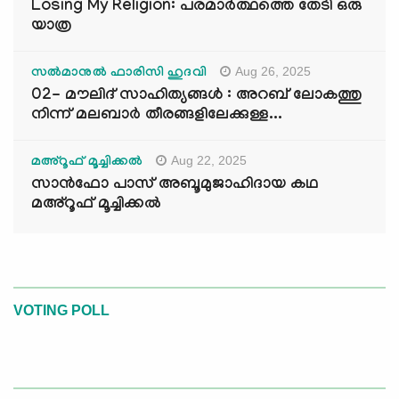
Losing My Religion: പരമാർത്ഥത്തെ തേടി ഒരു
യാത്ര
Aug 26, 2025
സൽമാനുൽ ഫാരിസി ഹുദവി
02- മൗലിദ് സാഹിത്യങ്ങൾ : അറബ് ലോകത്തു
നിന്ന് മലബാർ തീരങ്ങളിലേക്കുള്ള...
Aug 22, 2025
മഅ്റൂഫ് മൂച്ചിക്കല്‍
സാൻഫോ പാസ് അബൂമുജാഹിദായ കഥ
മഅ്റൂഫ് മൂച്ചിക്കല്‍
VOTING POLL