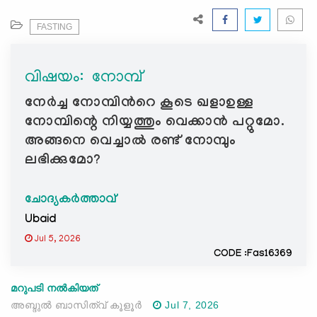
e
N
FASTING
a
v
വിഷയം: ‍ നോമ്പ്
i
g
നേർച്ച നോമ്പിന്‍റെ കൂടെ ഖളാഉള്ള
a
നോമ്പിന്റെ നിയ്യത്തും വെക്കാൻ പറ്റുമോ.
t
അങ്ങനെ വെച്ചാൽ രണ്ട് നോമ്പും
i
ലഭിക്കുമോ?
o
n
ചോദ്യകർത്താവ്
Ubaid
Jul 5, 2026
CODE :Fas16369
മറുപടി നൽകിയത്
അബ്ദുല്‍ ബാസിത്വ് കൂളൂര്‍
Jul 7, 2026