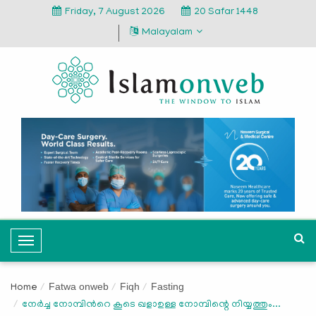
Friday, 7 August 2026
20 Safar 1448
Malayalam
T
o
g
Fatwa onweb
Fiqh
Fasting
Home
g
നേർച്ച നോമ്പിന്‍റെ കൂടെ ഖളാഉള്ള നോമ്പിന്റെ നിയ്യത്തും...
l