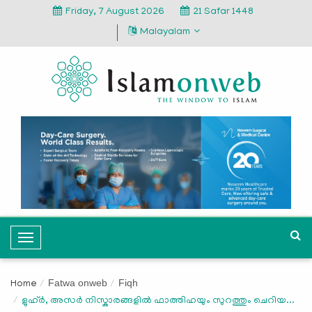
Friday, 7 August 2026
21 Safar 1448
Malayalam
T
o
g
Fatwa onweb
Fiqh
Home
g
ളുഹ്ർ, അസർ നിസ്കാരങ്ങളിൽ ഫാത്തിഹയും സുറത്തും ചെറിയ...
l