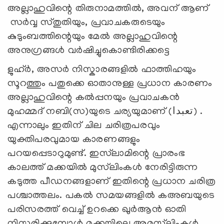
അല്ലാഹുവിന്റെ തിരുനാമത്തില്‍, അവന് ആണ്
സര്‍വ്വ സ്തുതിയും, പ്രവാചകരുടെയും
കുടുംബത്തിന്റെയും മേല്‍ അല്ലാഹുവിന്റെ
അനുഗ്രങ്ങള്‍ വര്‍ഷിച്ചുകൊണ്ടിരിക്കട്ടെ
ളുഹ്ർ, അസർ നിസ്കാരങ്ങളിൽ ഫാത്തിഹയും
സൂറത്തും പതുക്കെ ഓതാനുള്ള പ്രധാന കാരണം
അല്ലാഹുവിന്റെ കൽപ്പനയും പ്രവാചകൻ
മുഹമ്മദ് നബി(സ)യുടെ ചര്യയുമാണ് (تعبدا) .
എന്നാലും ഇതിന് ചില ചരിത്രപരവും
യുക്തിപരവുമായ കാരണങ്ങളും
പറയപ്പെടാറുമുണ്ട്. ഇസ്‌ലാമിന്റെ പ്രാരംഭ
കാലത്ത് മക്കയിൽ മുസ്‌ലിംകൾ നേരിട്ടിരുന്ന
കടുത്ത പീഡനങ്ങളാണ് ഇതിന്റെ പ്രധാന ചരിത്ര
പശ്ചാത്തലം. പകൽ സമയങ്ങളിൽ കഅബയുടെ
പരിസരത്ത് വെച്ച് ഉറക്കെ ഖുർആൻ ഓതി
നിസ്കരിക്കുമ്പോൾ മക്കയിലെ അമുസ്‌ലിംകൾ