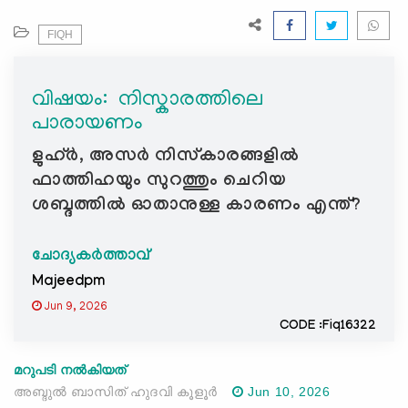
e
N
FIQH
a
v
വിഷയം: ‍ നിസ്കാരത്തിലെ
i
പാരായണം
g
a
ളുഹ്ർ, അസർ നിസ്കാരങ്ങളിൽ
t
ഫാത്തിഹയും സുറത്തും ചെറിയ
i
ശബ്ദത്തിൽ ഓതാനുള്ള കാരണം എന്ത്?
o
n
ചോദ്യകർത്താവ്
Majeedpm
Jun 9, 2026
CODE :Fiq16322
മറുപടി നൽകിയത്
അബ്ദുൽ ബാസിത് ഹുദവി കൂളൂർ
Jun 10, 2026