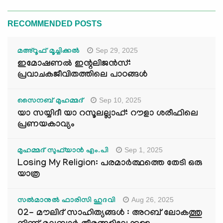
RECOMMENDED POSTS
Sep 29, 2025
മഅ്റൂഫ് മൂച്ചിക്കല്‍
ഇമോഷണൽ ഇന്റലിജൻസ്:
പ്രവാചകജീവിതത്തിലെ പാഠങ്ങൾ
Sep 10, 2025
സൈനബ് മുഹമ്മദ്
യാ സയ്യിദീ യാ റസൂലല്ലാഹ്: റൗളാ ശരീഫിലെ
പ്രണയകാവ്യം
Sep 1, 2025
മുഹമ്മദ് സുഫ്‌യാൻ എം.പി
Losing My Religion: പരമാർത്ഥത്തെ തേടി ഒരു
യാത്ര
Aug 26, 2025
സൽമാനുൽ ഫാരിസി ഹുദവി
02- മൗലിദ് സാഹിത്യങ്ങൾ : അറബ് ലോകത്തു