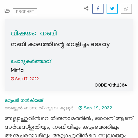
e
N
PROPHET
a
v
വിഷയം: ‍ നബി
i
g
നബി കാലത്തിന്റെ വെളിച്ചം essay
a
t
ചോദ്യകർത്താവ്
i
Mirfa
o
n
Sep 17, 2022
CODE :Oth11364
മറുപടി നൽകിയത്
അബ്ദുൽ ബാസിത് ഹുദവി കൂളൂർ
Sep 19, 2022
അല്ലാഹുവിൻറെ തിരുനാമത്തിൽ, അവന് ആണ്
സർവസ്തുതിയും, നബിയിലും കുടുംബത്തിലും
അനുചരന്മാരിലും അല്ലാഹുവിൻറെ സ്വലാത്തും