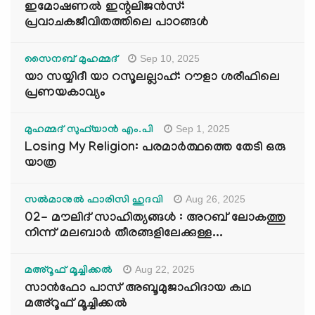
ഇമോഷണൽ ഇന്റലിജൻസ്:
പ്രവാചകജീവിതത്തിലെ പാഠങ്ങൾ
Sep 10, 2025
സൈനബ് മുഹമ്മദ്
യാ സയ്യിദീ യാ റസൂലല്ലാഹ്: റൗളാ ശരീഫിലെ
പ്രണയകാവ്യം
Sep 1, 2025
മുഹമ്മദ് സുഫ്‌യാൻ എം.പി
Losing My Religion: പരമാർത്ഥത്തെ തേടി ഒരു
യാത്ര
Aug 26, 2025
സൽമാനുൽ ഫാരിസി ഹുദവി
02- മൗലിദ് സാഹിത്യങ്ങൾ : അറബ് ലോകത്തു
നിന്ന് മലബാർ തീരങ്ങളിലേക്കുള്ള...
Aug 22, 2025
മഅ്റൂഫ് മൂച്ചിക്കല്‍
സാൻഫോ പാസ് അബൂമുജാഹിദായ കഥ
മഅ്റൂഫ് മൂച്ചിക്കല്‍