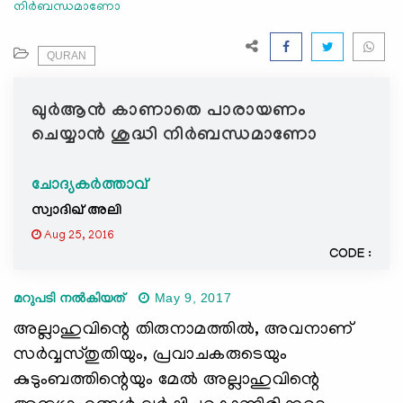
നിര്‍ബന്ധമാണോ
e
N
a
QURAN
v
i
ഖുര്‍ആന്‍ കാണാതെ പാരായണം
g
ചെയ്യാന്‍ ശുദ്ധി നിര്‍ബന്ധമാണോ
a
t
ചോദ്യകർത്താവ്
i
o
സ്വാദിഖ് അലി
n
Aug 25, 2016
CODE :
മറുപടി നൽകിയത്
May 9, 2017
അല്ലാഹുവിന്റെ തിരുനാമത്തില്‍, അവനാണ്
സര്‍വ്വസ്തുതിയും, പ്രവാചകരുടെയും
കുടുംബത്തിന്റെയും മേല്‍ അല്ലാഹുവിന്റെ