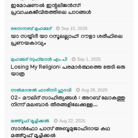
ഇമോഷണൽ ഇന്റലിജൻസ്:
പ്രവാചകജീവിതത്തിലെ പാഠങ്ങൾ
Sep 10, 2025
സൈനബ് മുഹമ്മദ്
യാ സയ്യിദീ യാ റസൂലല്ലാഹ്: റൗളാ ശരീഫിലെ
പ്രണയകാവ്യം
Sep 1, 2025
മുഹമ്മദ് സുഫ്‌യാൻ എം.പി
Losing My Religion: പരമാർത്ഥത്തെ തേടി ഒരു
യാത്ര
Aug 26, 2025
സൽമാനുൽ ഫാരിസി ഹുദവി
02- മൗലിദ് സാഹിത്യങ്ങൾ : അറബ് ലോകത്തു
നിന്ന് മലബാർ തീരങ്ങളിലേക്കുള്ള...
Aug 22, 2025
മഅ്റൂഫ് മൂച്ചിക്കല്‍
സാൻഫോ പാസ് അബൂമുജാഹിദായ കഥ
മഅ്റൂഫ് മൂച്ചിക്കല്‍