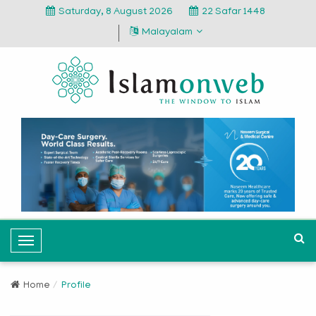
Saturday, 8 August 2026
22 Safar 1448
Malayalam
T
o
g
Home
Profile
g
l