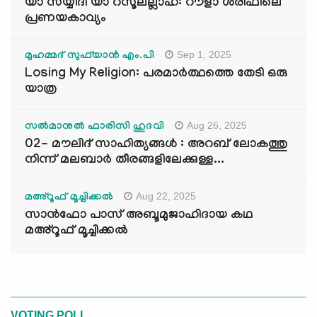
യാ സയ്യിദീ യാ റസൂലല്ലാഹ്: റൗളാ ശരീഫിലെ
പ്രണയകാവ്യം
Sep 1, 2025
മുഹമ്മദ് സുഫ്‌യാൻ എം.പി
Losing My Religion: പരമാർത്ഥത്തെ തേടി ഒരു
യാത്ര
Aug 26, 2025
സൽമാനുൽ ഫാരിസി ഹുദവി
02- മൗലിദ് സാഹിത്യങ്ങൾ : അറബ് ലോകത്തു
നിന്ന് മലബാർ തീരങ്ങളിലേക്കുള്ള...
Aug 22, 2025
മഅ്റൂഫ് മൂച്ചിക്കല്‍
സാൻഫോ പാസ് അബൂമുജാഹിദായ കഥ
മഅ്റൂഫ് മൂച്ചിക്കല്‍
VOTING POLL