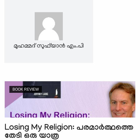
e
N
a
v
i
g
മുഹമ്മദ് സുഫ്‌യാൻ എം.പി
a
t
i
o
n
BOOK REVIEW
Losing My Religion: പരമാർത്ഥത്തെ
തേടി ഒരു യാത്ര