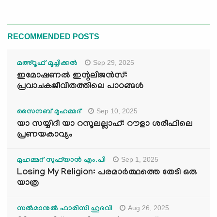
RECOMMENDED POSTS
Sep 29, 2025
മഅ്റൂഫ് മൂച്ചിക്കല്‍
ഇമോഷണൽ ഇന്റലിജൻസ്:
പ്രവാചകജീവിതത്തിലെ പാഠങ്ങൾ
Sep 10, 2025
സൈനബ് മുഹമ്മദ്
യാ സയ്യിദീ യാ റസൂലല്ലാഹ്: റൗളാ ശരീഫിലെ
പ്രണയകാവ്യം
Sep 1, 2025
മുഹമ്മദ് സുഫ്‌യാൻ എം.പി
Losing My Religion: പരമാർത്ഥത്തെ തേടി ഒരു
യാത്ര
Aug 26, 2025
സൽമാനുൽ ഫാരിസി ഹുദവി