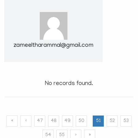
e
N
a
v
i
g
zameeltharammal@gmail.com
a
t
i
o
n
No records found.
«
‹
47
48
49
50
51
52
53
54
55
›
»