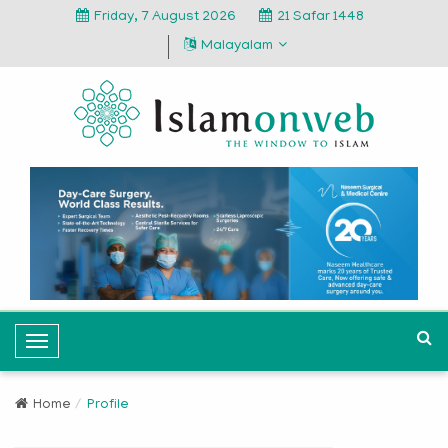
Friday, 7 August 2026
21 Safar 1448
Malayalam
T
o
g
Home
Profile
g
l