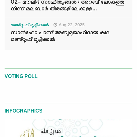
02- മൗലിദ് സാഹിത്യങ്ങൾ : അറബ് ലോകത്തു
നിന്ന് മലബാർ തീരങ്ങളിലേക്കുള്ള...
Aug 22, 2025
മഅ്റൂഫ് മൂച്ചിക്കല്‍
സാൻഫോ പാസ് അബൂമുജാഹിദായ കഥ
മഅ്റൂഫ് മൂച്ചിക്കല്‍
VOTING POLL
INFOGRAPHICS