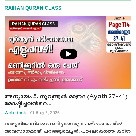
e
RAIHAN QURAN CLASS
N
a
RAIHAN QURAN CLASS
v
i
g
a
t
i
o
n
അധ്യായം 5. സൂറത്തുല്‍ മാഇദ (Ayath 37-41)
മോഷ്ടിച്ചവന്‍റെ...
Aug 2, 2026
Web desk
സത്യനിഷേധികളെക്കുറിച്ചാണല്ലോ കഴിഞ്ഞ പേജില്‍
അവസാനമായി പറഞ്ഞുവെച്ചത്. പരലോകത്തെ കഠിന