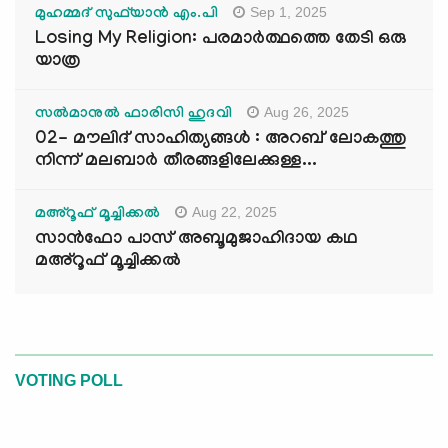
Sep 1, 2025
മുഹമ്മദ് സുഫ്‌യാൻ എം.പി
Losing My Religion: പരമാർത്ഥത്തെ തേടി ഒരു
യാത്ര
Aug 26, 2025
സൽമാനുൽ ഫാരിസി ഹുദവി
02- മൗലിദ് സാഹിത്യങ്ങൾ : അറബ് ലോകത്തു
നിന്ന് മലബാർ തീരങ്ങളിലേക്കുള്ള...
Aug 22, 2025
മഅ്റൂഫ് മൂച്ചിക്കല്‍
സാൻഫോ പാസ് അബൂമുജാഹിദായ കഥ
മഅ്റൂഫ് മൂച്ചിക്കല്‍
VOTING POLL