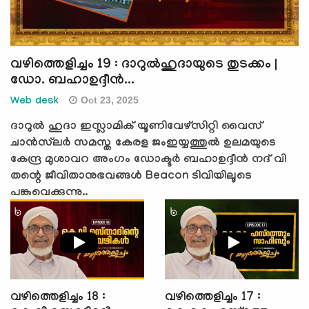
വഴിത്തെളിച്ചം 19 : ദാറുൽഹുദായുടെ തുടക്കം |
ഡോ. ബഹാഉദ്ദീൻ...
Oct 23, 2025
Web desk
ദാറുൽ ഹുദാ ഇസ്ലാമിക് യൂണിവേഴ്സിറ്റി വൈസ്
ചാൻസ്‌ലർ സമസ്ത കേരള ജംഇയ്യത്തുൽ ഉലമയുടെ
കേന്ദ്ര മുശാവറ അംഗം ഡോക്ടർ ബഹാഉദ്ദീൻ നദ് വി
തന്റെ ജീവിതാനുഭവങ്ങൾ Beacon ടിവിയിലൂടെ
പങ്കുവെക്കുന്നു..
വഴിത്തെളിച്ചം 18 :
വഴിത്തെളിച്ചം 17 :