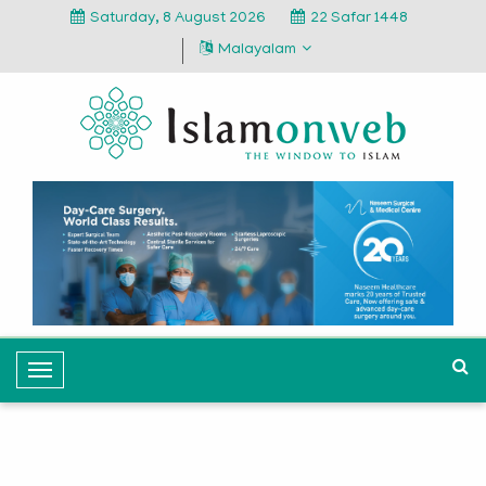
Saturday, 8 August 2026
22 Safar 1448
Malayalam
T
o
g
g
l