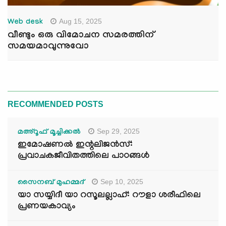
Aug 15, 2025
Web desk
വീണ്ടും ഒരു വിമോചന സമരത്തിന്
സമയമാവുന്നുവോ
RECOMMENDED POSTS
Sep 29, 2025
മഅ്റൂഫ് മൂച്ചിക്കല്‍
ഇമോഷണൽ ഇന്റലിജൻസ്:
പ്രവാചകജീവിതത്തിലെ പാഠങ്ങൾ
Sep 10, 2025
സൈനബ് മുഹമ്മദ്
യാ സയ്യിദീ യാ റസൂലല്ലാഹ്: റൗളാ ശരീഫിലെ
പ്രണയകാവ്യം