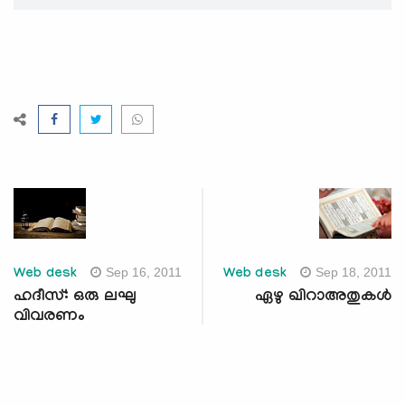
Sep 16, 2011
Sep 18, 2011
Web desk
Web desk
ഹദീസ്: ഒരു ലഘു
ഏഴു ഖിറാഅതുകള്‍
വിവരണം