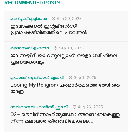
RECOMMENDED POSTS
Sep 29, 2025
മഅ്റൂഫ് മൂച്ചിക്കല്‍
ഇമോഷണൽ ഇന്റലിജൻസ്:
പ്രവാചകജീവിതത്തിലെ പാഠങ്ങൾ
Sep 10, 2025
സൈനബ് മുഹമ്മദ്
യാ സയ്യിദീ യാ റസൂലല്ലാഹ്: റൗളാ ശരീഫിലെ
പ്രണയകാവ്യം
Sep 1, 2025
മുഹമ്മദ് സുഫ്‌യാൻ എം.പി
Losing My Religion: പരമാർത്ഥത്തെ തേടി ഒരു
യാത്ര
Aug 26, 2025
സൽമാനുൽ ഫാരിസി ഹുദവി
02- മൗലിദ് സാഹിത്യങ്ങൾ : അറബ് ലോകത്തു
നിന്ന് മലബാർ തീരങ്ങളിലേക്കുള്ള...