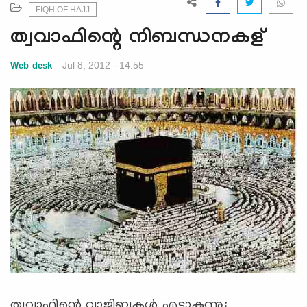
e
FIQH OF HAJJ
N
ത്വവാഫിന്റെ നിബന്ധനകള്
a
v
Jul 8, 2012 - 14:55
Web desk
i
g
a
t
i
o
n
ത്വവാഫിന്റെ വാജിബുകള്‍ എട്ടാകുന്നു: