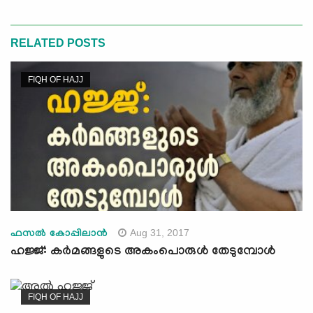
RELATED POSTS
FIQH OF HAJJ
Aug 31, 2017
ഫസല്‍ കോപ്പിലാന്‍
ഹജ്ജ്: കര്‍മങ്ങളുടെ അകംപൊരുള്‍ തേടുമ്പോള്‍
FIQH OF HAJJ