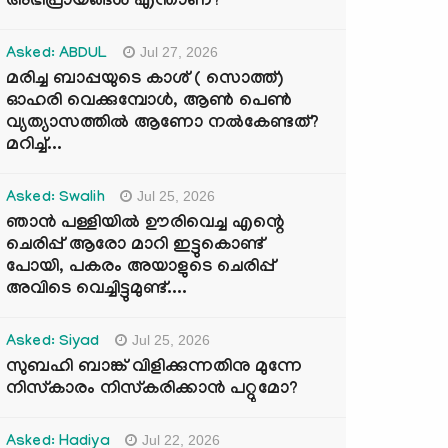
അഭിപ്രായങ്ങൾ എന്താണ്?
Jul 27, 2026
Asked: ABDUL
മരിച്ച ബാപ്പയുടെ കാശ് ( സൊത്ത്)
ഓഹരി വെക്കുമ്പോൾ, ആണ്‍ പെണ്‍
വ്യത്യാസത്തില്‍ ആണോ നല്‍കേണ്ടത്?
മറിച്ച്...
Jul 25, 2026
Asked: Swalih
ഞാൻ പള്ളിയിൽ ഊരിവെച്ച എന്റെ
ചെരിപ്പ് ആരോ മാറി ഇട്ടുകൊണ്ട്
പോയി, പകരം അയാളുടെ ചെരിപ്പ്
അവിടെ വെച്ചിട്ടുമുണ്ട്....
Jul 25, 2026
Asked: Siyad
സുബഹി ബാങ്ക് വിളിക്കുന്നതിനു മുന്നേ
നിസ്കാരം നിസ്കരിക്കാൻ പറ്റുമോ?
Jul 22, 2026
Asked: Hadiya