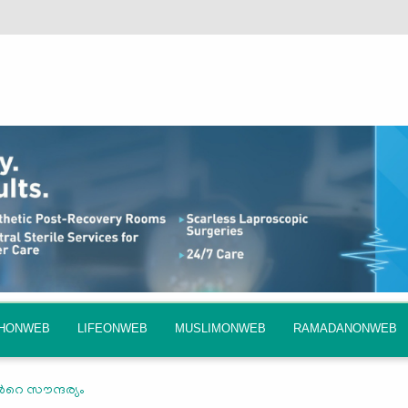
QHONWEB
LIFEONWEB
MUSLIMONWEB
RAMADANONWEB
‍റെ സൗന്ദര്യം