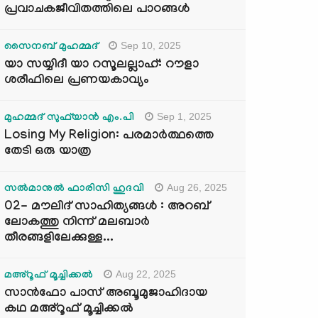
പ്രവാചകജീവിതത്തിലെ പാഠങ്ങൾ
Sep 10, 2025
സൈനബ് മുഹമ്മദ്
യാ സയ്യിദീ യാ റസൂലല്ലാഹ്: റൗളാ
ശരീഫിലെ പ്രണയകാവ്യം
Sep 1, 2025
മുഹമ്മദ് സുഫ്‌യാൻ എം.പി
Losing My Religion: പരമാർത്ഥത്തെ
തേടി ഒരു യാത്ര
Aug 26, 2025
സൽമാനുൽ ഫാരിസി ഹുദവി
02- മൗലിദ് സാഹിത്യങ്ങൾ : അറബ്
ലോകത്തു നിന്ന് മലബാർ
തീരങ്ങളിലേക്കുള്ള...
Aug 22, 2025
മഅ്റൂഫ് മൂച്ചിക്കല്‍
സാൻഫോ പാസ് അബൂമുജാഹിദായ
കഥ മഅ്റൂഫ് മൂച്ചിക്കല്‍