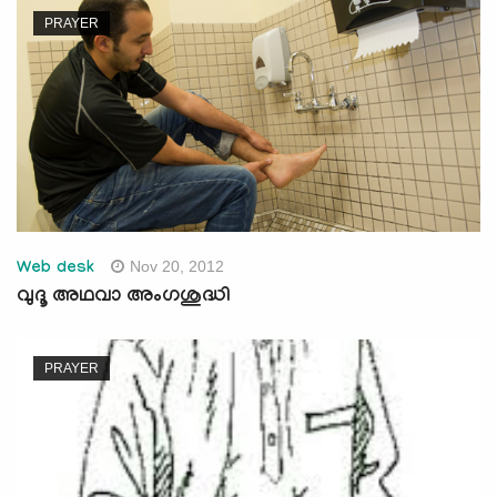
PRAYER
Nov 20, 2012
Web desk
വുദൂ അഥവാ അംഗശുദ്ധി
PRAYER