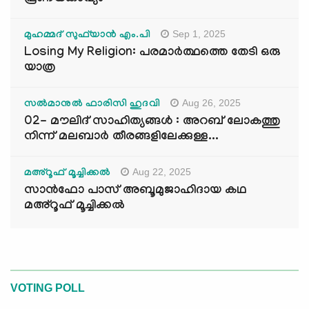
Sep 1, 2025
മുഹമ്മദ് സുഫ്‌യാൻ എം.പി
Losing My Religion: പരമാർത്ഥത്തെ തേടി ഒരു
യാത്ര
Aug 26, 2025
സൽമാനുൽ ഫാരിസി ഹുദവി
02- മൗലിദ് സാഹിത്യങ്ങൾ : അറബ് ലോകത്തു
നിന്ന് മലബാർ തീരങ്ങളിലേക്കുള്ള...
Aug 22, 2025
മഅ്റൂഫ് മൂച്ചിക്കല്‍
സാൻഫോ പാസ് അബൂമുജാഹിദായ കഥ
മഅ്റൂഫ് മൂച്ചിക്കല്‍
VOTING POLL