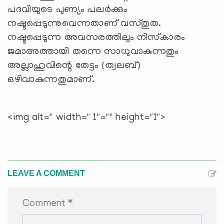
പദവിയുടെ പുണ്യം പലര്‍ക്കും
നഷ്ടപ്പെടുന്നുവെന്നതാണ് വസ്തുത.
നഷ്ടപ്പെടുന്ന അവസരത്തിലും നിസ്‌കാരം
ജമാഅത്തായി തന്നെ സാധുവാകുന്നതും
അല്ലാഹുവിന്റെ തേട്ടം (ത്വലബ്)
ഒഴിവാകുന്നതുമാണ്.
<img alt=" width=" 1"="" height="1">
LEAVE A COMMENT
Comment *