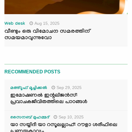
Aug 15, 2025
Web desk
വീണ്ടും ഒരു വിമോചന സമരത്തിന്
സമയമാവുന്നുവോ
RECOMMENDED POSTS
Sep 29, 2025
മഅ്റൂഫ് മൂച്ചിക്കല്‍
ഇമോഷണൽ ഇന്റലിജൻസ്:
പ്രവാചകജീവിതത്തിലെ പാഠങ്ങൾ
Sep 10, 2025
സൈനബ് മുഹമ്മദ്
യാ സയ്യിദീ യാ റസൂലല്ലാഹ്: റൗളാ ശരീഫിലെ
പ്രണയകാവ്യം