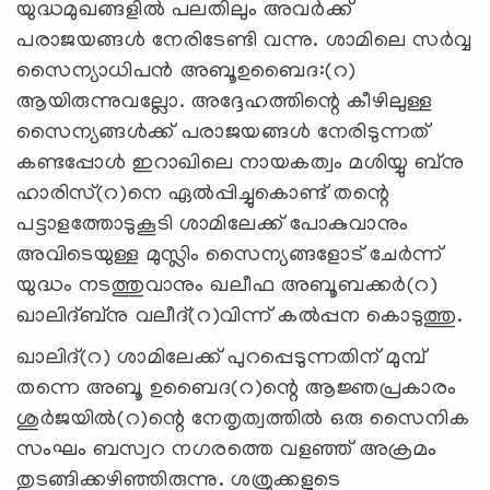
യുദ്ധമുഖങ്ങളില്‍ പലതിലും അവര്‍ക്ക്
പരാജയങ്ങള്‍ നേരിടേണ്ടി വന്നു. ശാമിലെ സര്‍വ്വ
സൈന്യാധിപന്‍ അബൂഉബൈദ:(റ)
ആയിരുന്നുവല്ലോ. അദ്ദേഹത്തിന്റെ കീഴിലുള്ള
സൈന്യങ്ങള്‍ക്ക് പരാജയങ്ങള്‍ നേരിടുന്നത്
കണ്ടപ്പോള്‍ ഇറാഖിലെ നായകത്വം മശിയ്യു ബ്‌നു
ഹാരിസ്(റ)നെ ഏല്‍പ്പിച്ചുകൊണ്ട് തന്റെ
പട്ടാളത്തോടുകൂടി ശാമിലേക്ക് പോകുവാനും
അവിടെയുള്ള മുസ്ലിം സൈന്യങ്ങളോട് ചേര്‍ന്ന്
യുദ്ധം നടത്തുവാനും ഖലീഫ അബൂബക്കര്‍(റ)
ഖാലിദ്ബ്‌നു വലീദ്(റ)വിന്ന് കല്‍പ്പന കൊടുത്തു.
ഖാലിദ്(റ) ശാമിലേക്ക് പുറപ്പെടുന്നതിന് മുമ്പ്
തന്നെ അബൂ ഉബൈദ(റ)ന്റെ ആജ്ഞപ്രകാരം
ശുര്‍ജയില്‍(റ)ന്റെ നേതൃത്വത്തില്‍ ഒരു സൈനിക
സംഘം ബസ്വറ നഗരത്തെ വളഞ്ഞ് അക്രമം
തുടങ്ങിക്കഴിഞ്ഞിരുന്നു. ശത്രുക്കളുടെ