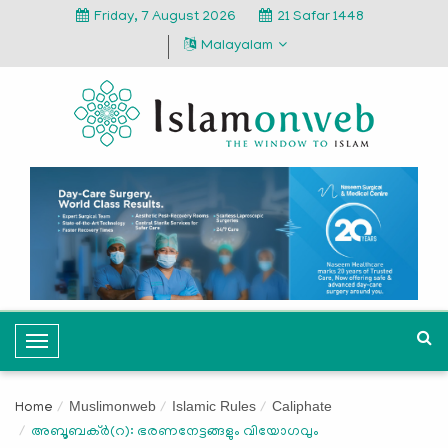
Friday, 7 August 2026
21 Safar 1448
Malayalam
T
o
g
Muslimonweb
Islamic Rules
Caliphate
Home
g
അബൂബക്ര്‍(റ): ഭരണനേട്ടങ്ങളും വിയോഗവും
l