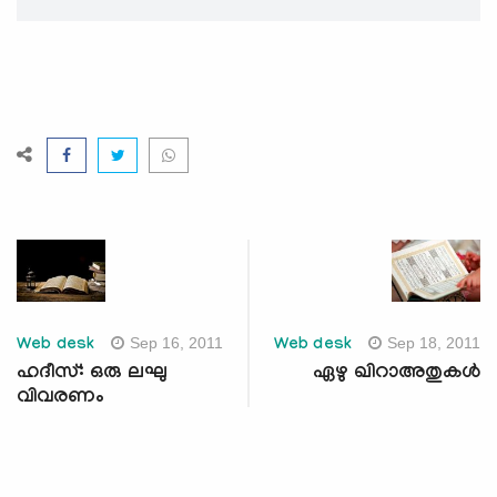
Sep 16, 2011
Sep 18, 2011
Web desk
Web desk
ഹദീസ്: ഒരു ലഘു
ഏഴു ഖിറാഅതുകള്‍
വിവരണം