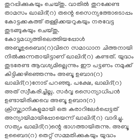
തുറപ്പിക്കുകയും ചെയ്തു. വാതില്‍ തുറക്കേണ്ട
താമസം ഖാലിദ്(റ) തന്റെ സൈന്യത്തോടൊപ്പം
കോട്ടക്കകത്ത് തള്ളിക്കയറുകയും നരവേട്ട
തുടങ്ങുകയും ചെയ്തു.
കോട്ടമധ്യത്തിലെത്തിയപ്പോള്‍
അബൂഉബൈദ(റ)വിനെ സമാധാന ചിത്തനായി
നില്‍ക്കുന്നതായിട്ടാണ് ഖാലിദ്(റ) കണ്ടത്. യുദ്ധം
തുടരേണ്ട ആവശ്യമില്ലെന്നും ഈ പട്ടണം നമുക്ക്
കിട്ടിക്കഴിഞ്ഞെന്നും അബൂ ഉബാദ(റ)
ഖാലിദ്(റ)നോട് പറഞ്ഞു. പക്ഷേ, ഖാലിദ്(റ)
അത് സ്വീകരിച്ചില്ല. സര്‍വ്വ സൈന്യാധിപന്‍
ഉണ്ടായിരിക്കവെ അബൂ ഉബാദ(റ)
ക്രിസ്ത്യാനികളുമായി ഒരു കരാറിലേര്‍പ്പെട്ടത്
അന്യായിമായിപ്പോയെന്ന് ഖാലിദ്(റ) വാദിച്ചു.
സത്യം ഖാലിദ്(റ)ന്റെ ഭാഗത്തായിരുന്നു. അബൂ
ഉബൈദ(റ) തെറ്റ് സമ്മതിക്കുകയും യുദ്ധം