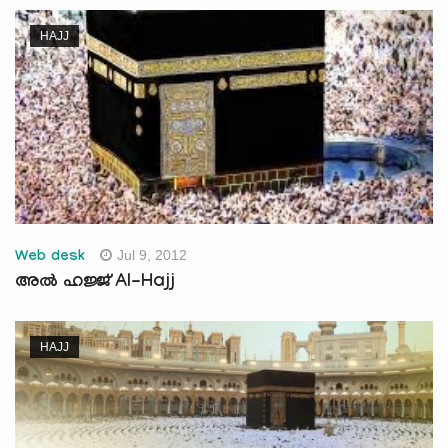
HAJJ
Jul 9, 2012
Web desk
അല്‍ ഹജ്ജ്‌ Al-Hajj
HAJJ