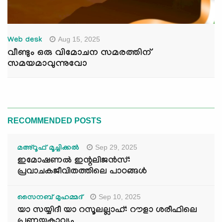
Aug 15, 2025
Web desk
വീണ്ടും ഒരു വിമോചന സമരത്തിന്
സമയമാവുന്നുവോ
RECOMMENDED POSTS
Sep 29, 2025
മഅ്റൂഫ് മൂച്ചിക്കല്‍
ഇമോഷണൽ ഇന്റലിജൻസ്:
പ്രവാചകജീവിതത്തിലെ പാഠങ്ങൾ
Sep 10, 2025
സൈനബ് മുഹമ്മദ്
യാ സയ്യിദീ യാ റസൂലല്ലാഹ്: റൗളാ ശരീഫിലെ
പ്രണയകാവ്യം