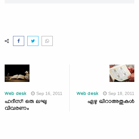
Sep 16, 2011
Sep 18, 2011
Web desk
Web desk
ഹദീസ്: ഒരു ലഘു
ഏഴു ഖിറാഅതുകള്‍
വിവരണം