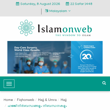
Saturday, 8 August 2026
22 Safar 1448
Malayalam
T
o
g
Fiqhonweb
Hajj & Umra
Hajj
Home
g
ഹജ്ജ്:നിര്‍ബന്ധങ്ങളും നിബന്ധനകളും
l