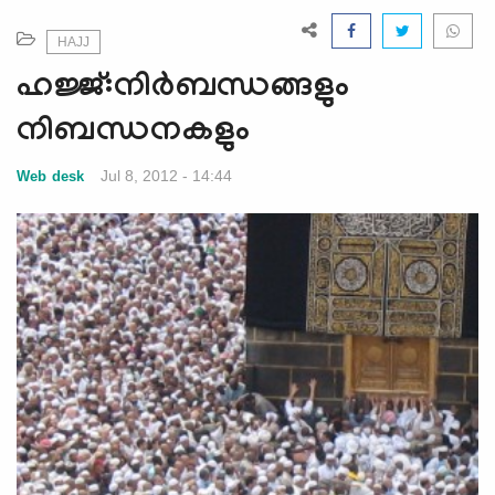
e
N
HAJJ
a
ഹജ്ജ്:നിര്‍ബന്ധങ്ങളും
v
i
നിബന്ധനകളും
g
a
Jul 8, 2012 - 14:44
Web desk
t
i
o
n