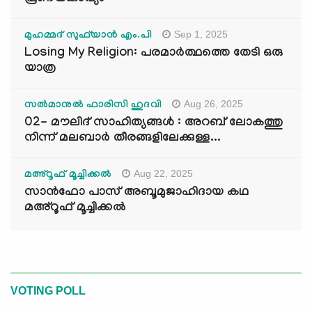
Sep 1, 2025
മുഹമ്മദ് സുഫ്‌യാൻ എം.പി
Losing My Religion: പരമാർത്ഥത്തെ തേടി ഒരു
യാത്ര
Aug 26, 2025
സൽമാനുൽ ഫാരിസി ഹുദവി
02- മൗലിദ് സാഹിത്യങ്ങൾ : അറബ് ലോകത്തു
നിന്ന് മലബാർ തീരങ്ങളിലേക്കുള്ള...
Aug 22, 2025
മഅ്റൂഫ് മൂച്ചിക്കല്‍
സാൻഫോ പാസ് അബൂമുജാഹിദായ കഥ
മഅ്റൂഫ് മൂച്ചിക്കല്‍
VOTING POLL