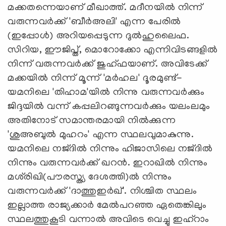
മക്കതന്നെയാണ് മീഖാത്ത്. മദീനയില്‍ നിന്ന്
വരുന്നവര്‍ക്ക് 'ബീര്‍അലി' എന്ന പേരില്‍
(ഇപ്പോള്‍) അറിയപ്പെടുന്ന ദുല്‍ഹുലൈഫ.
സിറിയ, ഈജിപ്ത്, മൊറോക്കോ എന്നിവിടങ്ങളില്‍
നിന്ന് വരുന്നവര്‍ക്ക് ജുഹ്ഫയാണ്. അവിടേക്ക്
മക്കയില്‍ നിന്ന് മൂന്ന് 'മര്‍ഹല' ദൂരമുണ്ട്-
യമനിലെ 'തിഹാമ'യില്‍ നിന്നു വരുന്നവര്‍ക്കും
ജിദ്ദയില്‍ വന്ന് കപ്പലിറങ്ങുന്നവര്‍ക്കും യലംലമും
അതിനോട് സമാന്തരമായി നില്‍ക്കുന്ന
'ശുഅബുല്‍ മുഹറം' എന്ന സ്ഥലവുമാകുന്നു.
യമനിലെ നജ്ദില്‍ നിന്നും ഹിജാസിലെ നജ്ദില്‍
നിന്നും വരുന്നവര്‍ക്ക് ഖറന്‍. ഇറാഖില്‍ നിന്നും
മശ്‌രിഖി(പൗരസ്ത്യ ദേശത്തി)ല്‍ നിന്നും
വരുന്നവര്‍ക്ക് 'ദാത്തുഇര്‍ഖ്'. നിശ്ചിത സ്ഥലം
ഇല്ലാത്ത രാജ്യക്കാര്‍ മേല്‍പറഞ്ഞ ഏതെങ്കിലും
സ്ഥലത്തുകൂടി വന്നാല്‍ അവിടെ വെച്ചു ഇഹ്‌റാം