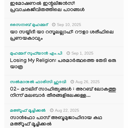
ഇമോഷണൽ ഇന്റലിജൻസ്:
പ്രവാചകജീവിതത്തിലെ പാഠങ്ങൾ
Sep 10, 2025
സൈനബ് മുഹമ്മദ്
യാ സയ്യിദീ യാ റസൂലല്ലാഹ്: റൗളാ ശരീഫിലെ
പ്രണയകാവ്യം
Sep 1, 2025
മുഹമ്മദ് സുഫ്‌യാൻ എം.പി
Losing My Religion: പരമാർത്ഥത്തെ തേടി ഒരു
യാത്ര
Aug 26, 2025
സൽമാനുൽ ഫാരിസി ഹുദവി
02- മൗലിദ് സാഹിത്യങ്ങൾ : അറബ് ലോകത്തു
നിന്ന് മലബാർ തീരങ്ങളിലേക്കുള്ള...
Aug 22, 2025
മഅ്റൂഫ് മൂച്ചിക്കല്‍
സാൻഫോ പാസ് അബൂമുജാഹിദായ കഥ
മഅ്റൂഫ് മൂച്ചിക്കല്‍