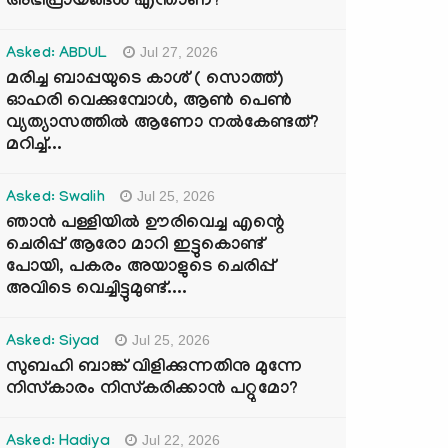
അഭിപ്രായങ്ങൾ എന്താണ്?
Jul 27, 2026
Asked: ABDUL
മരിച്ച ബാപ്പയുടെ കാശ് ( സൊത്ത്)
ഓഹരി വെക്കുമ്പോൾ, ആണ്‍ പെണ്‍
വ്യത്യാസത്തില്‍ ആണോ നല്‍കേണ്ടത്?
മറിച്ച്...
Jul 25, 2026
Asked: Swalih
ഞാൻ പള്ളിയിൽ ഊരിവെച്ച എന്റെ
ചെരിപ്പ് ആരോ മാറി ഇട്ടുകൊണ്ട്
പോയി, പകരം അയാളുടെ ചെരിപ്പ്
അവിടെ വെച്ചിട്ടുമുണ്ട്....
Jul 25, 2026
Asked: Siyad
സുബഹി ബാങ്ക് വിളിക്കുന്നതിനു മുന്നേ
നിസ്കാരം നിസ്കരിക്കാൻ പറ്റുമോ?
Jul 22, 2026
Asked: Hadiya