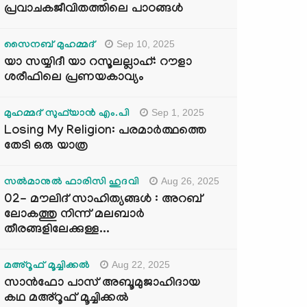
പ്രവാചകജീവിതത്തിലെ പാഠങ്ങൾ
Sep 10, 2025
സൈനബ് മുഹമ്മദ്
യാ സയ്യിദീ യാ റസൂലല്ലാഹ്: റൗളാ
ശരീഫിലെ പ്രണയകാവ്യം
Sep 1, 2025
മുഹമ്മദ് സുഫ്‌യാൻ എം.പി
Losing My Religion: പരമാർത്ഥത്തെ
തേടി ഒരു യാത്ര
Aug 26, 2025
സൽമാനുൽ ഫാരിസി ഹുദവി
02- മൗലിദ് സാഹിത്യങ്ങൾ : അറബ്
ലോകത്തു നിന്ന് മലബാർ
തീരങ്ങളിലേക്കുള്ള...
Aug 22, 2025
മഅ്റൂഫ് മൂച്ചിക്കല്‍
സാൻഫോ പാസ് അബൂമുജാഹിദായ
കഥ മഅ്റൂഫ് മൂച്ചിക്കല്‍