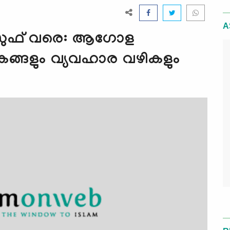
A
യൂസുഫ് വരെ: ആഗോള
ങ്ങളും വ്യവഹാര വഴികളും