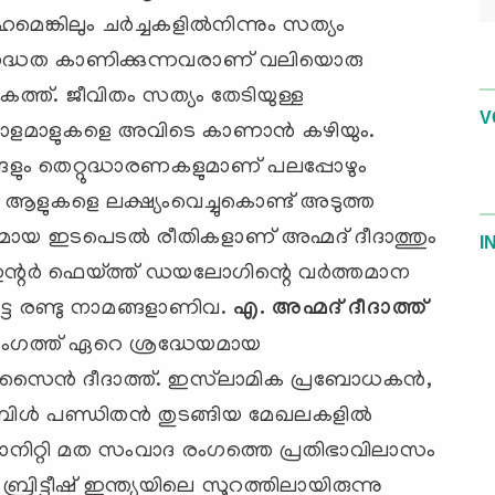
്കിലും ചര്‍ച്ചകളില്‍നിന്നും സത്യം
ന്നദ്ധത കാണിക്കുന്നവരാണ് വലിയൊരു
ലോകത്ത്. ജീവിതം സത്യം തേടിയുള്ള
V
ധാരാളമാളുകളെ അവിടെ കാണാന്‍ കഴിയും.
ളും തെറ്റുദ്ധാരണകളുമാണ് പലപ്പോഴും
ം ആളുകളെ ലക്ഷ്യംവെച്ചുകൊണ്ട് അടുത്ത
ായ ഇടപെടല്‍ രീതികളാണ് അഹ്മദ് ദീദാത്തും
I
്. ഇന്റര്‍ ഫെയ്ത്ത് ഡയലോഗിന്റെ വര്‍ത്തമാന
്ട രണ്ടു നാമങ്ങളാണിവ.
എ. അഹ്മദ് ദീദാത്ത്
ംഗത്ത് ഏറെ ശ്രദ്ധേയമായ
ുസൈന്‍ ദീദാത്ത്. ഇസ്‌ലാമിക പ്രബോധകന്‍,
്‍ പണ്ഡിതന്‍ തുടങ്ങിയ മേഖലകളില്‍
്യാനിറ്റി മത സംവാദ രംഗത്തെ പ്രതിഭാവിലാസം
 ബ്രിട്ടീഷ് ഇന്ത്യയിലെ സൂറത്തിലായിരുന്നു