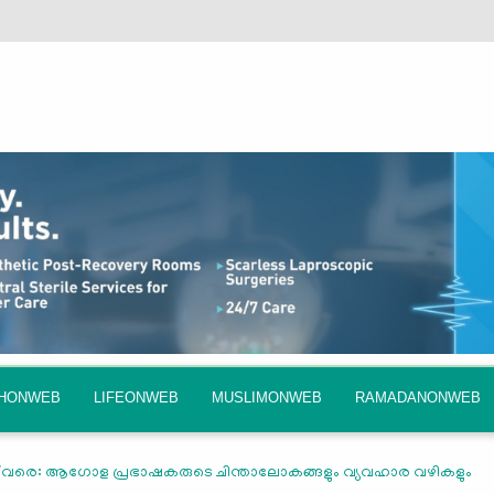
QHONWEB
LIFEONWEB
MUSLIMONWEB
RAMADANONWEB
ഫ് വരെ: ആഗോള പ്രഭാഷകരുടെ ചിന്താലോകങ്ങളും വ്യവഹാര വഴികളും