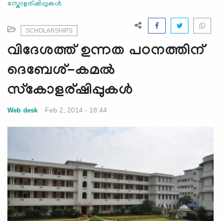
സ്കോളര്ഷിപ്പുക‍ള്‍
e
N
a
SCHOLARSHIPS
v
വിദേശത്ത് ഉന്നത പഠനത്തിന്
i
g
ദെബേശ്-കമല്‍
a
സ്കോളര്ഷിപ്പുക‍ള്‍
t
i
Feb 2, 2014 - 18:44
Web desk
o
n