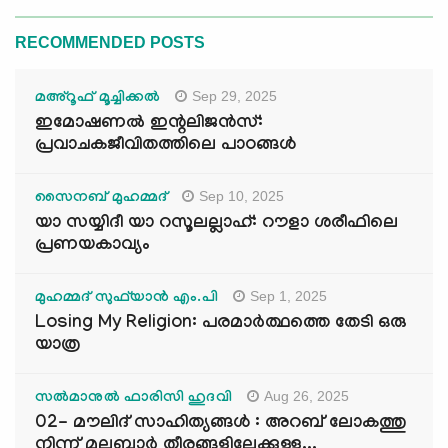
RECOMMENDED POSTS
Sep 29, 2025
മഅ്റൂഫ് മൂച്ചിക്കല്‍
ഇമോഷണൽ ഇന്റലിജൻസ്:
പ്രവാചകജീവിതത്തിലെ പാഠങ്ങൾ
Sep 10, 2025
സൈനബ് മുഹമ്മദ്
യാ സയ്യിദീ യാ റസൂലല്ലാഹ്: റൗളാ ശരീഫിലെ
പ്രണയകാവ്യം
Sep 1, 2025
മുഹമ്മദ് സുഫ്‌യാൻ എം.പി
Losing My Religion: പരമാർത്ഥത്തെ തേടി ഒരു
യാത്ര
Aug 26, 2025
സൽമാനുൽ ഫാരിസി ഹുദവി
02- മൗലിദ് സാഹിത്യങ്ങൾ : അറബ് ലോകത്തു
നിന്ന് മലബാർ തീരങ്ങളിലേക്കുള്ള...