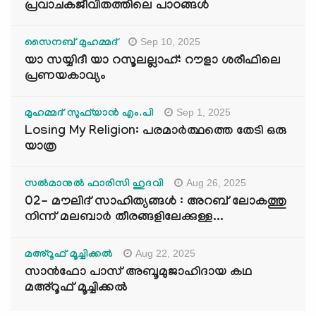
പ്രവാചകജീവിതത്തിലെ പാഠങ്ങൾ
Sep 10, 2025
സൈനബ് മുഹമ്മദ്
യാ സയ്യിദീ യാ റസൂലല്ലാഹ്: റൗളാ ശരീഫിലെ
പ്രണയകാവ്യം
Sep 1, 2025
മുഹമ്മദ് സുഫ്‌യാൻ എം.പി
Losing My Religion: പരമാർത്ഥത്തെ തേടി ഒരു
യാത്ര
Aug 26, 2025
സൽമാനുൽ ഫാരിസി ഹുദവി
02- മൗലിദ് സാഹിത്യങ്ങൾ : അറബ് ലോകത്തു
നിന്ന് മലബാർ തീരങ്ങളിലേക്കുള്ള...
Aug 22, 2025
മഅ്റൂഫ് മൂച്ചിക്കല്‍
സാൻഫോ പാസ് അബൂമുജാഹിദായ കഥ
മഅ്റൂഫ് മൂച്ചിക്കല്‍