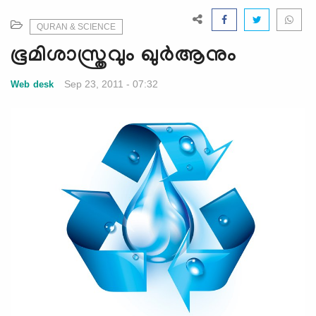
e
N
QURAN & SCIENCE
a
ഭൂമിശാസ്ത്രവും ഖുര്‍ആനും
v
i
Sep 23, 2011 - 07:32
Web desk
g
a
t
i
o
n