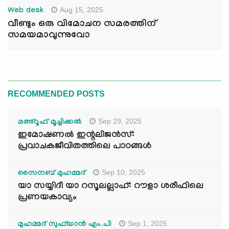
Aug 15, 2025
Web desk
വീണ്ടും ഒരു വിമോചന സമരത്തിന്
സമയമാവുന്നുവോ
RECOMMENDED POSTS
Sep 29, 2025
മഅ്റൂഫ് മൂച്ചിക്കല്‍
ഇമോഷണൽ ഇന്റലിജൻസ്:
പ്രവാചകജീവിതത്തിലെ പാഠങ്ങൾ
Sep 10, 2025
സൈനബ് മുഹമ്മദ്
യാ സയ്യിദീ യാ റസൂലല്ലാഹ്: റൗളാ ശരീഫിലെ
പ്രണയകാവ്യം
Sep 1, 2025
മുഹമ്മദ് സുഫ്‌യാൻ എം.പി