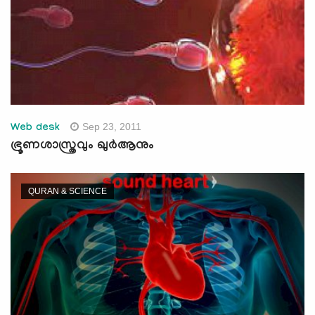
Sep 23, 2011
Web desk
ഭ്രൂണശാസ്ത്രവും ഖുര്‍ആനും
QURAN & SCIENCE