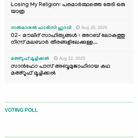
Losing My Religion: പരമാർത്ഥത്തെ തേടി ഒരു
യാത്ര
Aug 26, 2025
സൽമാനുൽ ഫാരിസി ഹുദവി
02- മൗലിദ് സാഹിത്യങ്ങൾ : അറബ് ലോകത്തു
നിന്ന് മലബാർ തീരങ്ങളിലേക്കുള്ള...
Aug 22, 2025
മഅ്റൂഫ് മൂച്ചിക്കല്‍
സാൻഫോ പാസ് അബൂമുജാഹിദായ കഥ
മഅ്റൂഫ് മൂച്ചിക്കല്‍
VOTING POLL