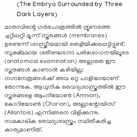
(The Embryo Surrounded by Three
Dark Layers)
മാതാവിന്റെ ഗർഭപാത്രത്തിൽ ഭ്രൂണത്തെ
ചുറ്റിപ്പറ്റി മൂന്ന് സ്തരങ്ങൾ (membranes)
ഉണ്ടെന്ന് ശാസ്ത്രീയമായി തെളിയിക്കപ്പെട്ടിട്ടുണ്ട്.
സൂക്ഷ്മമായ ശരീരഘടനാ പരിശോധനയിലൂടെ
(anatomical examination) അല്ലാതെ ഈ
സ്തരങ്ങൾ കാണാൻ കഴിയില്ല;
നഗ്നനേത്രങ്ങൾക്ക് അവ ഒറ്റ പാളിയായാണ്
തോന്നുക. ആധുനിക വൈദ്യശാസ്ത്രത്തിൽ ഈ
സ്തരങ്ങളെ ആംനിയോൺ (Amnion),
കോറിയോൺ (Chorion), അല്ലാന്റോയിസ്
(Allantois) എന്നിങ്ങനെ വിളിക്കുന്നു.
സമകാലിക വൈദ്യശാസ്ത്രം സ്ഥിരീകരിച്ച
കാര്യമാണിത്.