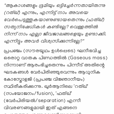
"ആകാശങ്ങളും ഭൂമിയും ഒട്ടിച്ചേർന്നതായിരുന്നു
(റത്ഖ്) എന്നും, എന്നിട്ട് നാം അവയെ
വേർപെടുത്തുകയാണുണ്ടായതെന്നും (ഫത്ഖ്)
സത്യനിഷേധികൾ കണ്ടില്ലേ? വെള്ളത്തിൽ
നിന്ന് നാം എല്ലാ ജീവജാലങ്ങളെയും ഉണ്ടാക്കി.
എന്നിട്ടും അവർ വിശ്വസിക്കുന്നില്ലേ?"
പ്രപഞ്ചം (സൗരയൂഥം ഉൾപ്പെടെ) ഘനീഭവിച്ച
ഒരൊറ്റ വാതക പിണ്ഡത്തിൽ (Gaseous mass)
നിന്നാണ് ആരംഭിച്ചതെന്നും പിന്നീട് അതിന്റെ
ഘടകങ്ങൾ വേർപിരിഞ്ഞുവെന്നും ആധുനിക
കോസ്മോളജി (പ്രപഞ്ച വിജ്ഞാനീയം)
സ്ഥിരീകരിക്കുന്നു. ഖുർആനിലെ 'റത്ഖ്'
(സംയോജനം/fusion), 'ഫത്ഖ്'
(വേർപിരിയൽ/separation) എന്നീ
വിവരണങ്ങളുമായി ഇത് എങ്ങനെ