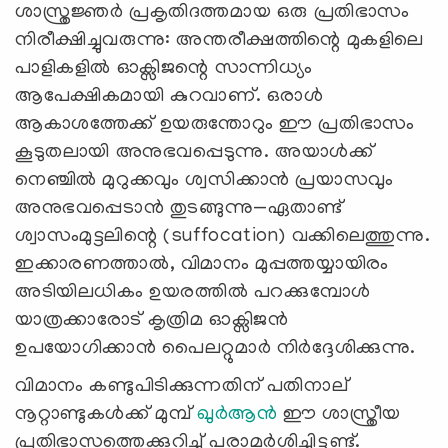
ശാസ്ത്രജ്ഞർ പ്രകൃതിദത്തമായ ഒരു പ്രതിഭാസം
നിരീക്ഷിച്ചുവരുന്നു: അന്തരീക്ഷത്തിന്റെ മുകളിലെ
പാളികളിൽ ഓക്സിജന്റെ സാന്നിധ്യം
ആപേക്ഷികമായി കുറവാണ്. ഒരാൾ
ആകാശത്തേക്ക് ഉയരുന്തോറും ഈ പ്രതിഭാസം
കൂടുതലായി അനുഭവപ്പെടുന്നു. അയാൾക്ക്
നെഞ്ചിൽ മുറുക്കവും ശ്വസിക്കാൻ പ്രയാസവും
അനുഭവപ്പെടാൻ തുടങ്ങുന്നു—ഏതാണ്ട്
ശ്വാസംമുട്ടലിന്റെ (suffocation) വക്കിലെത്തുന്നു.
ഇക്കാരണത്താൽ, വിമാനം മുപ്പത്തയ്യായിരം
അടിയിലധികം ഉയരത്തിൽ പറക്കുമ്പോൾ
യാത്രക്കാരോട് കൃത്രിമ ഓക്സിജൻ
ഉപയോഗിക്കാൻ പൈലറ്റുമാർ നിർദ്ദേശിക്കുന്നു.
വിമാനം കണ്ടുപിടിക്കുന്നതിന് പതിനാല്
നൂറ്റാണ്ടുകൾക്ക് മുമ്പ്
ഖുർആൻ
ഈ ശാസ്ത്രീയ
പ്രതിഭാസത്തെക്കുറിച്ച് പരാമർശിച്ചിട്ടുണ്ട്.