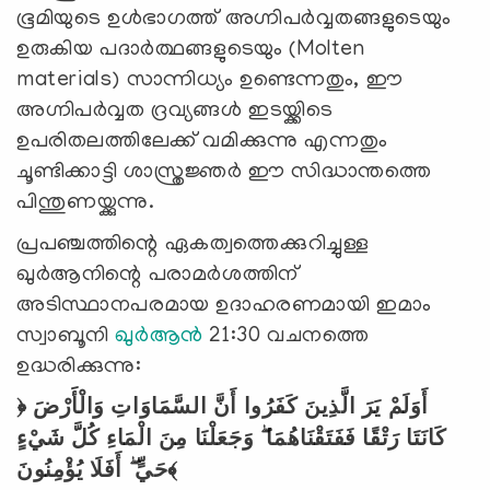
ഭൂമിയുടെ ഉൾഭാഗത്ത് അഗ്നിപർവ്വതങ്ങളുടെയും
ഉരുകിയ പദാർത്ഥങ്ങളുടെയും (Molten
materials) സാന്നിധ്യം ഉണ്ടെന്നതും, ഈ
അഗ്നിപർവ്വത ദ്രവ്യങ്ങൾ ഇടയ്ക്കിടെ
ഉപരിതലത്തിലേക്ക് വമിക്കുന്നു എന്നതും
ചൂണ്ടിക്കാട്ടി ശാസ്ത്രജ്ഞർ ഈ സിദ്ധാന്തത്തെ
പിന്തുണയ്ക്കുന്നു.
പ്രപഞ്ചത്തിന്റെ ഏകത്വത്തെക്കുറിച്ചുള്ള
ഖുർആനിന്റെ പരാമർശത്തിന്
അടിസ്ഥാനപരമായ ഉദാഹരണമായി ഇമാം
സ്വാബൂനി
ഖുർആൻ
21:30
വചനത്തെ
ഉദ്ധരിക്കുന്നു
:
﴿ أَوَلَمْ يَرَ الَّذِينَ كَفَرُوا أَنَّ السَّمَاوَاتِ وَالْأَرْضَ
كَانَتَا رَتْقًا فَفَتَقْنَاهُمَا ۖ وَجَعَلْنَا مِنَ الْمَاءِ كُلَّ شَيْءٍ
حَيٍّ ۖ أَفَلَا يُؤْمِنُونَ﴾