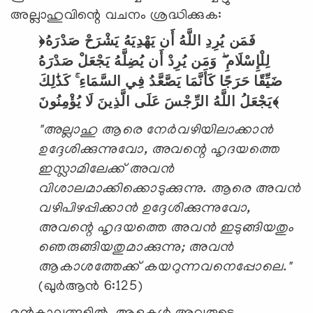
അല്ലാഹുവിന്റെ വചനം ശ്രദ്ധിക്കുക:
﴿فَمَن
يُرِدِ
اللَّهُ
أَن
يَهْدِيَهُ
يَشْرَحْ
صَدْرَهُ
لِلْإِسْلَامِ
وَمَن
يُرِدْ
أَن
يُضِلَّهُ
يَجْعَلْ
صَدْرَهُ
ضَيِّقًا
حَرَجًا
كَأَنَّمَا
يَصَّعَّدُ
فِي
السَّمَاءِ
كَذَٰلِكَ
يُؤْمِنُونَ﴾
يَجْعَلُ
اللَّهُ
الرِّجْسَ
عَلَى
الَّذِينَ
لَا
"അല്ലാഹു ആരെ നേർവഴിയിലാക്കാൻ
ഉദ്ദേശിക്കുന്നുവോ, അവന്റെ ഹൃദയത്തെ
ഇസ്ലാമിലേക്ക് അവൻ
വിശാലമാക്കിക്കൊടുക്കുന്നു. ആരെ അവൻ
വഴിപിഴപ്പിക്കാൻ ഉദ്ദേശിക്കുന്നുവോ,
അവന്റെ ഹൃദയത്തെ അവൻ ഇടുങ്ങിയതും
ഞെരുങ്ങിയതുമാക്കുന്നു; അവൻ
ആകാശത്തേക്ക് കയറുന്നവനെപ്പോലെ."
(ഖുർആൻ 6:125)