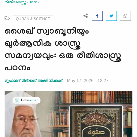
രീതിശാസ്ത്ര പഠനം
e
N
a
QURAN & SCIENCE
v
ശൈഖ് സ്വാബൂനിയും
i
g
ഖുർആനിക ശാസ്ത്ര
a
സമന്വയവും: ഒരു രീതിശാസ്ത്ര
t
i
പഠനം
o
n
May 17, 2026 - 12:27
മുഹമ്മദ് മിദ്‌ലാജ് അമ്മിനിക്കാട്