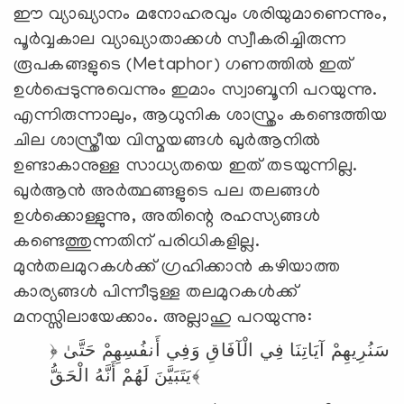
ഈ വ്യാഖ്യാനം മനോഹരവും ശരിയുമാണെന്നും,
പൂർവ്വകാല വ്യാഖ്യാതാക്കൾ സ്വീകരിച്ചിരുന്ന
രൂപകങ്ങളുടെ (Metaphor) ഗണത്തിൽ ഇത്
ഉൾപ്പെടുന്നുവെന്നും ഇമാം സ്വാബൂനി പറയുന്നു.
എന്നിരുന്നാലും, ആധുനിക ശാസ്ത്രം കണ്ടെത്തിയ
ചില ശാസ്ത്രീയ വിസ്മയങ്ങൾ ഖുർആനിൽ
ഉണ്ടാകാനുള്ള സാധ്യതയെ ഇത് തടയുന്നില്ല.
ഖുർആൻ അർത്ഥങ്ങളുടെ പല തലങ്ങൾ
ഉൾക്കൊള്ളുന്നു, അതിന്റെ രഹസ്യങ്ങൾ
കണ്ടെത്തുന്നതിന് പരിധികളില്ല.
മുൻതലമുറകൾക്ക് ഗ്രഹിക്കാൻ കഴിയാത്ത
കാര്യങ്ങൾ പിന്നീടുള്ള തലമുറകൾക്ക്
മനസ്സിലായേക്കാം. അല്ലാഹു പറയുന്നു:
﴿
حَتَّىٰ
أَنفُسِهِمْ
وَفِي
الْآفَاقِ
فِي
آيَاتِنَا
سَنُرِيهِمْ
الْحَقُّ﴾
يَتَبَيَّنَ
لَهُمْ
أَنَّهُ