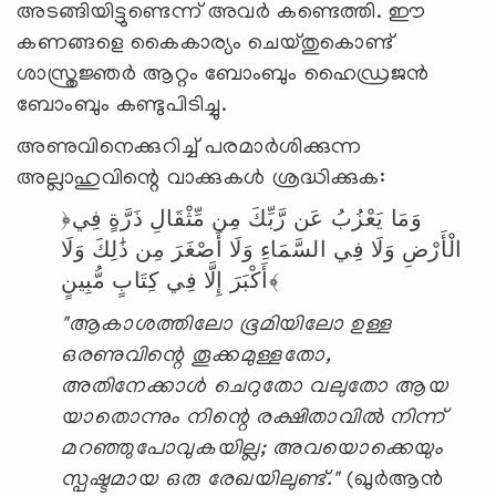
അടങ്ങിയിട്ടുണ്ടെന്ന് അവർ കണ്ടെത്തി. ഈ
കണങ്ങളെ കൈകാര്യം ചെയ്തുകൊണ്ട്
ശാസ്ത്രജ്ഞർ ആറ്റം ബോംബും ഹൈഡ്രജൻ
ബോംബും കണ്ടുപിടിച്ചു.
അണുവിനെക്കുറിച്ച് പരമാര്‍ശിക്കുന്ന
അല്ലാഹുവിന്റെ വാക്കുകൾ ശ്രദ്ധിക്കുക:
﴿وَمَا
يَعْزُبُ
عَن
رَّبِّكَ
مِن
مِّثْقَالِ
ذَرَّةٍ
فِي
الْأَرْضِ
وَلَا
فِي
السَّمَاءِ
وَلَا
أَصْغَرَ
مِن
ذَٰلِكَ
وَلَا
مُّبِينٍ﴾
أَكْبَرَ
إِلَّا
فِي
كِتَابٍ
"ആകാശത്തിലോ ഭൂമിയിലോ ഉള്ള
ഒരണുവിന്റെ തൂക്കമുള്ളതോ,
അതിനേക്കാൾ ചെറുതോ വലുതോ ആയ
യാതൊന്നും നിന്റെ രക്ഷിതാവിൽ നിന്ന്
മറഞ്ഞുപോവുകയില്ല; അവയൊക്കെയും
സ്പഷ്ടമായ ഒരു രേഖയിലുണ്ട്."
(ഖുർആൻ