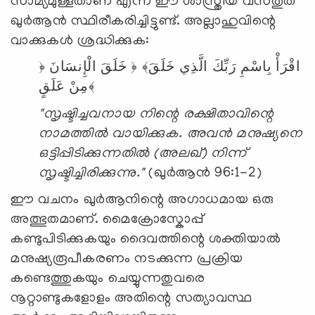
സാമ്യമുള്ളതാണ് എന്ന ഈ ശാസ്ത്രീയ വസ്‌തുത
ഖുർആൻ സ്ഥിരീകരിച്ചിട്ടുണ്ട്. അല്ലാഹുവിന്റെ
വാക്കുകൾ ശ്രദ്ധിക്കുക:
﴿
الْإِنسَانَ
خَلَقَ
﴿
خَلَقَ﴾
الَّذِي
رَبِّكَ
بِاسْمِ
اقْرَأْ
عَلَقٍ﴾
مِنْ
"സൃഷ്ടിച്ചവനായ നിന്റെ രക്ഷിതാവിന്റെ
നാമത്തിൽ വായിക്കുക. അവൻ മനുഷ്യനെ
ഒട്ടിപ്പിടിക്കുന്നതിൽ (അലഖ്) നിന്ന്
സൃഷ്ടിച്ചിരിക്കുന്നു."
(ഖുർആൻ 96:1-2)
ഈ വചനം ഖുർആനിന്റെ അഗാധമായ ഒരു
അത്ഭുതമാണ്. മൈക്രോസ്കോപ്പ്
കണ്ടുപിടിക്കുകയും ദൈവത്തിന്റെ ശക്തിയാൽ
മനുഷ്യരൂപീകരണം നടക്കുന്ന പ്രക്രിയ
കണ്ടെത്തുകയും ചെയ്യുന്നതുവരെ
നൂറ്റാണ്ടുകളോളം അതിന്റെ സത്യാവസ്ഥ