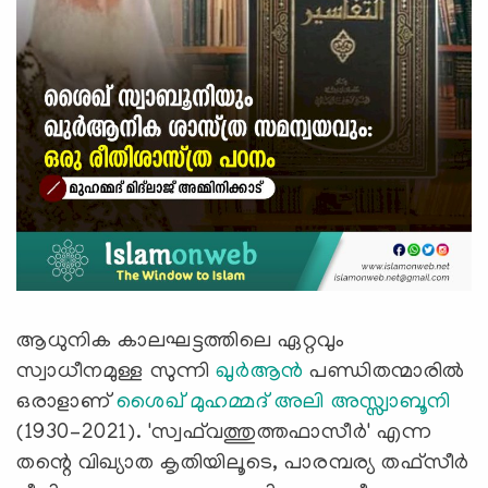
ആധുനിക കാലഘട്ടത്തിലെ ഏറ്റവും
സ്വാധീനമുള്ള സുന്നി
ഖുർആൻ
പണ്ഡിതന്മാരിൽ
ഒരാളാണ്
ശൈഖ് മുഹമ്മദ് അലി അസ്സ്വാബൂനി
(1930–2021). 'സ്വഫ്‌വത്തുത്തഫാസീർ' എന്ന
തന്റെ വിഖ്യാത കൃതിയിലൂടെ, പാരമ്പര്യ തഫ്‌സീർ