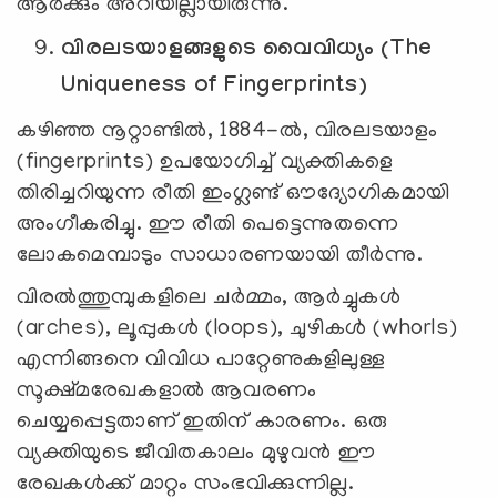
ആർക്കും അറിയില്ലായിരുന്നു.
വിരലടയാളങ്ങളുടെ
വൈവിധ്യം
(The
Uniqueness of Fingerprints)
കഴിഞ്ഞ നൂറ്റാണ്ടിൽ, 1884-ൽ, വിരലടയാളം
(fingerprints) ഉപയോഗിച്ച് വ്യക്തികളെ
തിരിച്ചറിയുന്ന രീതി ഇംഗ്ലണ്ട് ഔദ്യോഗികമായി
അംഗീകരിച്ചു. ഈ രീതി പെട്ടെന്നുതന്നെ
ലോകമെമ്പാടും സാധാരണയായി തീർന്നു.
വിരൽത്തുമ്പുകളിലെ ചർമ്മം, ആർച്ചുകൾ
(arches), ലൂപ്പുകൾ (loops), ചുഴികൾ (whorls)
എന്നിങ്ങനെ വിവിധ പാറ്റേണുകളിലുള്ള
സൂക്ഷ്മരേഖകളാൽ ആവരണം
ചെയ്യപ്പെട്ടതാണ് ഇതിന് കാരണം. ഒരു
വ്യക്തിയുടെ ജീവിതകാലം മുഴുവൻ ഈ
രേഖകൾക്ക് മാറ്റം സംഭവിക്കുന്നില്ല.