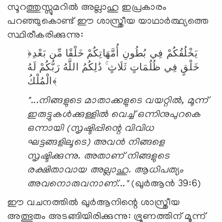
സൂറത്തുസ്സുമറിൽ അല്ലാഹു ഇപ്രകാരം
പറഞ്ഞുകൊണ്ട് ഈ ശാസ്ത്രീയ യാഥാർത്ഥ്യത്തെ
സ്ഥിരീകരിക്കുന്നു:
﴿يَخْلُقُكُمْ
فِي
بُطُونِ
أُمَّهَاتِكُمْ
خَلْقًا
مِّن
بَعْدِ
خَلْقٍ
فِي
ظُلُمَاتٍ
ثَلَاثٍ
ذَٰلِكُمُ
اللَّهُ
رَبُّكُمْ
لَهُ
الْمُلْكُ﴾
"...നിങ്ങളുടെ മാതാക്കളുടെ വയറ്റിൽ, മൂന്ന്
ഇരുട്ടുകൾക്കുള്ളിൽ വെച്ച് ഒന്നിനുപുറകെ
ഒന്നായി (സൃഷ്ടിപ്പിന്റെ വിവിധ
ഘട്ടങ്ങളിലൂടെ) അവൻ നിങ്ങളെ
സൃഷ്ടിക്കുന്നു. അതാണ് നിങ്ങളുടെ
രക്ഷിതാവായ അല്ലാഹു. ആധിപത്യം
അവനൊരുവനാണ്..."
(ഖുർആൻ 39:6)
ഈ വചനത്തിൽ ഖുർആനിന്റെ ശാസ്ത്രീയ
അത്ഭുതം അടങ്ങിയിരിക്കുന്നു: ഭ്രൂണത്തിന് മൂന്ന്