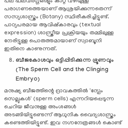
പല ഫലവർഗ്ഗങ്ങളും കാറ്റ് വഴിയുള്ള
പരാഗണത്തെയാണ് ആശ്രയിക്കുന്നതെന്ന്
സസ്യശാസ്ത്രം (Botany) സ്ഥിരീകരിച്ചിട്ടുണ്ട്.
പാഠ്യപരമായ ആവിഷ്കാരവും (textual
expression) ശാസ്ത്രീയ പ്രക്രിയയും തമ്മിലുള്ള
നേരിട്ടുള്ള പൊരുത്തമായാണ് സ്വാബൂനി
ഇതിനെ കാണുന്നത്.
ബീജകോശവും ഒട്ടിപ്പിടിക്കുന്ന ഭ്രൂണവും
(The Sperm Cell and the Clinging
Embryo)
മനുഷ്യ ബീജത്തിന്റെ ദ്രാവകത്തിൽ 'സ്പേം
സെല്ലുകൾ' (sperm cells) എന്നറിയപ്പെടുന്ന
ചെറിയ ജീവനുള്ള അംശങ്ങൾ
അടങ്ങിയിട്ടുണ്ടെന്ന് ആധുനിക വൈദ്യശാസ്ത്രം
കണ്ടെത്തിയിട്ടുണ്ട്. ഇവ നഗ്നനേത്രങ്ങൾ കൊണ്ട്