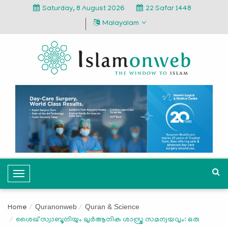
Saturday, 8 August 2026
22 Safar 1448
Malayalam
T
o
g
Quranonweb
Quran & Science
Home
g
ശൈഖ് സ്വാബൂനിയും ഖുർആനിക ശാസ്ത്ര സമന്വയവും: ഒരു
l