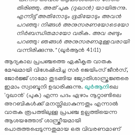
തിരിഞ്ഞു. അത് പുക (ദുഖാൻ) യായിരുന്നു.
എന്നിട്ട് അതിനോടും ഭൂമിയോടും അവൻ
പറഞ്ഞു: നിങ്ങൾ അനുസരണ
യോ
ടെയോ
നിർബന്ധിതമായോ വരിക. അവ രണ്ടും
പറഞ്ഞു: ഞങ്ങൾ അനുസരണമുള്ളവരായി
വന്നിരിക്കുന്നു."
(ഖുർആൻ 41:11)
ആദ്യകാല പ്രപഞ്ചത്തെ ഏകീകൃത വാതക
മേഘമായി വിശേഷിപ്പിച്ച സർ ജെയിംസ് ജീൻസ്,
ജോർജ്ജ് ഗാമോ തുടങ്ങിയ ജ്യോതിശാസ്ത്രജ്ഞരെ
ഇമാം സ്വാബൂനി ഉദ്ധരിക്കുന്നു.
ഖുർആനി
ലെ
'ദുഖാൻ' (പുക) എന്ന പദം ഏഴാം നൂറ്റാണ്ടിലെ
അറബികൾക്ക് മനസ്സിലാകുന്നതും എന്നാൽ
വാതക രൂപത്തിലുള്ള പ്രപഞ്ച ഉല്പത്തിയെന്ന
ആശയത്തോട് ശാസ്ത്രീയമായി
പൊരുത്തപ്പെടുന്നതുമായ ഒരു വിവരണമാണ്