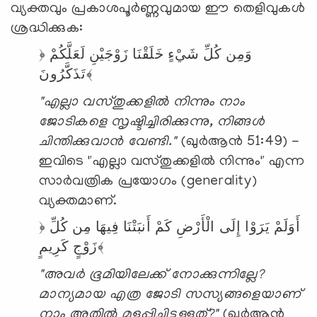
വ്യക്തവും പ്രകാശപൂർണ്ണവുമായ ഈ തെളിവുകൾ
ശ്രദ്ധിക്കുക:
﴿
لَعَلَّكُمْ
زَوْجَيْنِ
خَلَقْنَا
شَيْءٍ
كُلِّ
وَمِن
تَذَكَّرُونَ﴾
"എല്ലാ വസ്തുക്കളിൽ നിന്നും നാം
ജോടികളെ സൃഷ്ടിച്ചിരിക്കുന്നു, നിങ്ങൾ
ചിന്തിക്കുവാൻ വേണ്ടി."
(ഖുർആൻ 51:49) -
ഇവിടെ "എല്ലാ വസ്തുക്കളിൽ നിന്നും" എന്ന
സാർവത്രിക പ്രയോഗം (generality)
വ്യക്തമാണ്.
﴿
كُلِّ
مِن
فِيهَا
أَنبَتْنَا
كَمْ
الْأَرْضِ
إِلَى
يَرَوْا
أَوَلَمْ
كَرِيمٍ﴾
زَوْجٍ
"അവർ ഭൂമിയിലേക്ക് നോക്കുന്നില്ലേ?
മാന്യമായ എത്ര ജോടി സസ്യങ്ങളെയാണ്
നാം അതിൽ മുളപ്പിച്ചിട്ടുള്ളത്?"
(ഖുർആൻ