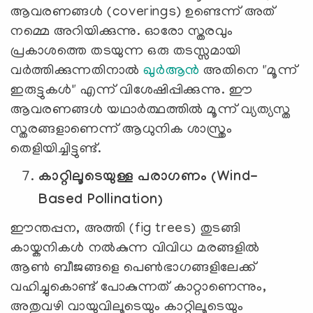
ആവരണങ്ങൾ (coverings) ഉണ്ടെന്ന് അത്
നമ്മെ അറിയിക്കുന്നു. ഓരോ സ്തരവും
പ്രകാശത്തെ തടയുന്ന ഒരു തടസ്സമായി
വർത്തിക്കുന്നതിനാൽ
ഖുർആൻ
അതിനെ "മൂന്ന്
ഇരുട്ടുകൾ" എന്ന് വിശേഷിപ്പിക്കുന്നു. ഈ
ആവരണങ്ങൾ യഥാർത്ഥത്തിൽ മൂന്ന് വ്യത്യസ്ത
സ്തരങ്ങളാണെന്ന് ആധുനിക ശാസ്ത്രം
തെളിയിച്ചിട്ടുണ്ട്.
കാറ്റിലൂടെയുള്ള പരാഗണം (Wind-
Based Pollination)
ഈന്തപ്പന, അത്തി (fig trees) തുടങ്ങി
കായ്കനികൾ നൽകുന്ന വിവിധ മരങ്ങളിൽ
ആൺ ബീജങ്ങളെ പെൺഭാഗങ്ങളിലേക്ക്
വഹിച്ചുകൊണ്ട് പോകുന്നത് കാറ്റാണെന്നും,
അതുവഴി വായുവിലൂടെയും കാറ്റിലൂടെയും