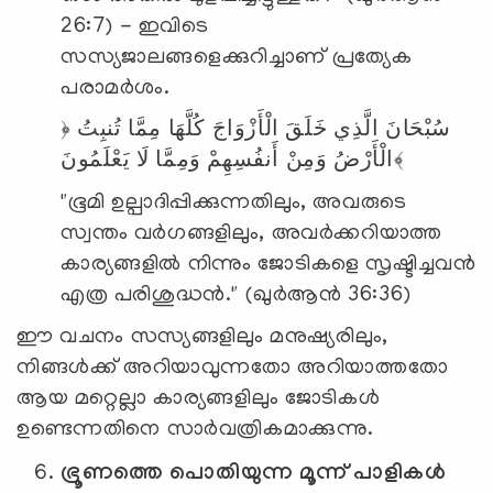
26:7) - ഇവിടെ
സസ്യജാലങ്ങളെക്കുറിച്ചാണ് പ്രത്യേക
പരാമർശം.
﴿
تُنبِتُ
مِمَّا
كُلَّهَا
الْأَزْوَاجَ
خَلَقَ
الَّذِي
سُبْحَانَ
يَعْلَمُونَ﴾
الْأَرْضُ
وَمِنْ
أَنفُسِهِمْ
وَمِمَّا
لَا
"ഭൂമി ഉല്പാദിപ്പിക്കുന്നതിലും, അവരുടെ
സ്വന്തം വർഗങ്ങളിലും, അവർക്കറിയാത്ത
കാര്യങ്ങളിൽ നിന്നും ജോടികളെ സൃഷ്ടിച്ചവൻ
എത്ര പരിശുദ്ധൻ." (ഖുർആൻ 36:36)
ഈ വചനം സസ്യങ്ങളിലും മനുഷ്യരിലും,
നിങ്ങൾക്ക് അറിയാവുന്നതോ അറിയാത്തതോ
ആയ മറ്റെല്ലാ കാര്യങ്ങളിലും ജോടികൾ
ഉണ്ടെന്നതിനെ സാർവത്രികമാക്കുന്നു.
ഭ്രൂണത്തെ പൊതിയുന്ന മൂന്ന് പാളികൾ