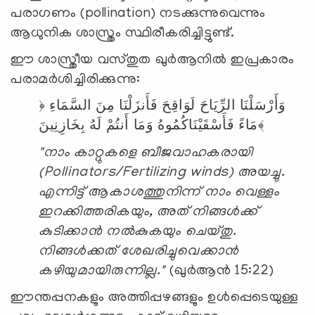
പരാഗണം (pollination) നടക്കുന്നുവെന്നും
ആധുനിക ശാസ്ത്രം സ്ഥിരീകരിച്ചിട്ടുണ്ട്.
ഈ ശാസ്ത്രീയ വസ്‌തുത ഖുർആനിൽ ഇപ്രകാരം
പരാമർശിച്ചിരിക്കുന്നു:
﴿
السَّمَاءِ
مِنَ
فَأَنزَلْنَا
لَوَاقِحَ
الرِّيَاحَ
وَأَرْسَلْنَا
بِخَازِنِينَ﴾
مَاءً
فَأَسْقَيْنَاكُمُوهُ
وَمَا
أَنتُمْ
لَهُ
"നാം കാറ്റുകളെ ബീജവാഹകരായി
(Pollinators/Fertilizing winds) അയച്ചു.
എന്നിട്ട് ആകാശത്തുനിന്ന് നാം വെള്ളം
ഇറക്കിത്തരികയും, അത് നിങ്ങൾക്ക്
കുടിക്കാൻ നൽകുകയും ചെയ്തു.
നിങ്ങൾക്കത് ശേഖരിച്ചുവെക്കാൻ
കഴിയുമായിരുന്നില്ല."
(ഖുർആൻ 15:22)
ഈന്തപ്പനകളും അത്തിപ്പഴങ്ങളും ഉൾപ്പെടെയുള്ള