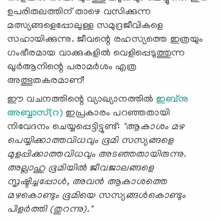
ഉപരിതലത്തിന് താഴെ വസിക്കുന്ന
മത്സ്യങ്ങളെപ്പോലുള്ള സമുദ്രജീവികളെ
സഹായിക്കുന്നു. ജീവന്റെ രഹസ്യത്തെ ഇത്രയും
ഗംഭീരമായ വാക്കുകളിൽ വെളിപ്പെടുത്തുന്ന
ഖുർആനിന്റെ പരാമര്‍ശം എത്ര
അത്ഭുതകരമാണ്!
ഈ വചനത്തിന്റെ വ്യാഖ്യാനത്തിൽ
ഇബ്നു
അബ്ബാസ്(റ)
ഇപ്രകാരം പറഞ്ഞതായി
നിവേദനം ചെയ്യപ്പെട്ടിട്ടുണ്ട്:
"ആകാശം മഴ
പെയ്യിക്കാത്തവിധ
വും
ഭൂമി സസ്യങ്ങളെ
മുളപ്പിക്കാത്തവിധ
വും
അടഞ്ഞതായിരുന്നു.
അല്ലാഹു ഭൂമിയിൽ ജീവജാലങ്ങളെ
സൃഷ്ടിച്ചപ്പോൾ, അവൻ ആകാശത്തെ
മഴകൊണ്ടും ഭൂമിയെ സസ്യങ്ങൾകൊണ്ടും
പിളർത്തി (തുറന്നു)."