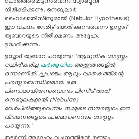
പൊരുത്തപ്പെടുന്നുവെന്ന് സ്വാബൂനി
നിരീക്ഷിക്കുന്നു. നെബുലാർ
ഹൈപ്പോതീസിസുമായി (Nebular Hypothesis)
ഈ വചനം നേരിട്ട് യോജിക്കുന്നുവെന്ന ഉസ്താദ്
ത്വബാറയുടെ നിരീക്ഷണം അദ്ദേഹം
ഉദ്ധരിക്കുന്നു.
ഉസ്താദ് ത്വബാറ പറയുന്നു:
"ആധുനിക ശാസ്ത്രം
സ്ഥിരീകരിച്ച
ഖുർആനിക
അത്ഭുതങ്ങളിൽ
ഒന്നാണിത്. പ്രപഞ്ചം ആദ്യം വാതകത്തിന്റെ
പരസ്പരബന്ധിതമായ ഒരു
പിണ്ഡമായിരുന്നുവെന്നും പിന്നീട് അത്
നെബുലകളായി (Nebulae)
വേർപിരിഞ്ഞുവെന്നും നമ്മുടെ സൗരയൂഥം ഈ
വിഭജനങ്ങളുടെ ഫലമാണെന്നും ശാസ്ത്രം
പറയുന്നു."
തുടർന്ന് അദ്ദേഹം വചനത്തിന്റെ രണ്ടാം