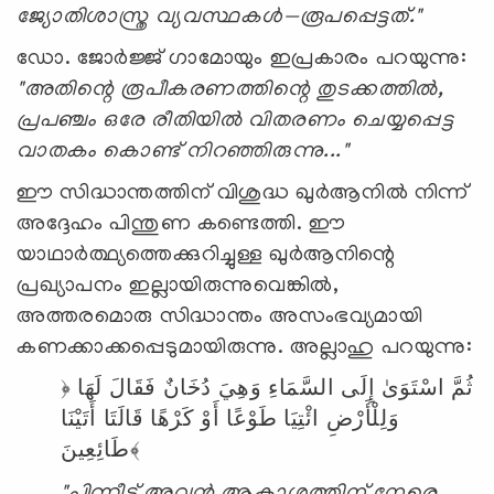
ജ്യോതിശാസ്ത്ര വ്യവസ്ഥകൾ—രൂപപ്പെട്ടത്."
ഡോ. ജോർജ്ജ് ഗാമോയും ഇപ്രകാരം പറയുന്നു:
"അതിന്റെ രൂപീകരണത്തിന്റെ തുടക്കത്തിൽ,
പ്രപഞ്ചം ഒരേ രീതിയിൽ വിതരണം ചെയ്യപ്പെട്ട
വാതകം കൊണ്ട് നിറഞ്ഞിരുന്നു..."
ഈ സിദ്ധാന്തത്തിന് വിശുദ്ധ ഖുർആനിൽ നിന്ന്
അദ്ദേഹം പിന്തുണ കണ്ടെത്തി. ഈ
യാഥാർത്ഥ്യത്തെക്കുറിച്ചുള്ള ഖുർആനിന്റെ
പ്രഖ്യാപനം ഇല്ലായിരുന്നുവെങ്കിൽ,
അത്തരമൊരു സിദ്ധാന്തം അസംഭവ്യമായി
കണക്കാക്കപ്പെടുമായിരുന്നു. അല്ലാഹു പറയുന്നു:
﴿
لَهَا
فَقَالَ
دُخَانٌ
وَهِيَ
السَّمَاءِ
إِلَى
اسْتَوَىٰ
ثُمَّ
وَلِلْأَرْضِ
ائْتِيَا
طَوْعًا
أَوْ
كَرْهًا
قَالَتَا
أَتَيْنَا
طَائِعِينَ﴾
"പിന്നീട് അവൻ ആകാശത്തിന് നേരെ