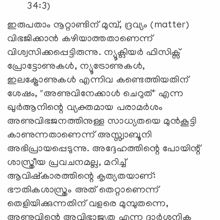
34:3)
ഇരുപതാം നൂറ്റാണ്ടിന് മുമ്പ്, ദ്രവ്യം (matter)
വിഭജിക്കാൻ കഴിയാത്തതാണെന്ന്
വിശ്വസിക്കപ്പെട്ടിരുന്നു. ന്യൂക്ലിയർ ഫിസിക്സ്
പ്രോട്ടോണുകൾ, ന്യൂട്രോണുകൾ,
ഇലക്ട്രോണുകൾ എന്നിവ കണ്ടെത്തിയതിന്
ശേഷം, "അണുവിനേക്കാൾ ചെറുത്" എന്ന
ഖുർആനിന്റെ വ്യക്തമായ പരാമർശം
അണുവിഭജനത്തിനുള്ള സാധ്യതയെ മുൻകൂട്ടി
കാണുന്നതാണെന്ന് അസ്സ്വാബൂനി
അഭിപ്രായപ്പെടുന്നു. അദ്ദേഹത്തിന്റെ പോയിന്റ്
ശാസ്ത്രീയ പ്രവചനമല്ല, മറിച്ച്
ആവിഷ്കാരത്തിന്റെ കൃത്യതയാണ്:
ഭൗതികശാസ്ത്രം അത് തെറ്റാണെന്ന്
തെളിയിക്കുന്നതിന് വളരെ മുമ്പുതന്നെ,
അണുവിന്റെ അവിഭാജ്യത എന്ന ദാർശനിക