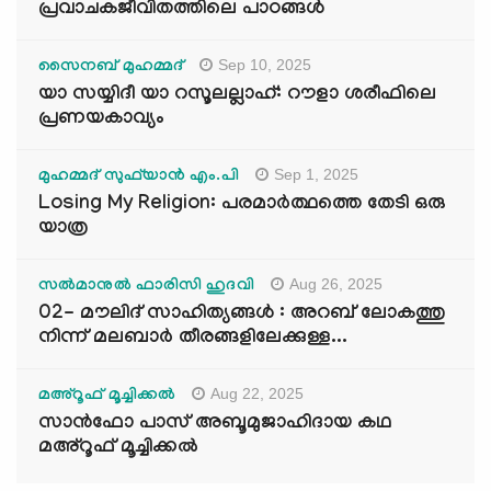
പ്രവാചകജീവിതത്തിലെ പാഠങ്ങൾ
Sep 10, 2025
സൈനബ് മുഹമ്മദ്
യാ സയ്യിദീ യാ റസൂലല്ലാഹ്: റൗളാ ശരീഫിലെ
പ്രണയകാവ്യം
Sep 1, 2025
മുഹമ്മദ് സുഫ്‌യാൻ എം.പി
Losing My Religion: പരമാർത്ഥത്തെ തേടി ഒരു
യാത്ര
Aug 26, 2025
സൽമാനുൽ ഫാരിസി ഹുദവി
02- മൗലിദ് സാഹിത്യങ്ങൾ : അറബ് ലോകത്തു
നിന്ന് മലബാർ തീരങ്ങളിലേക്കുള്ള...
Aug 22, 2025
മഅ്റൂഫ് മൂച്ചിക്കല്‍
സാൻഫോ പാസ് അബൂമുജാഹിദായ കഥ
മഅ്റൂഫ് മൂച്ചിക്കല്‍