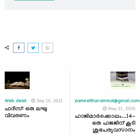
Sep 16, 2011
Web desk
zameeltharammal@gmail.com
May 31, 2026
ഹദീസ്: ഒരു ലഘു
വിവരണം
ഹാജിമാര്‍ക്കൊപ്പം...14-
ഒരു ഹജജിന് കൂടി
ശുഭപര്യവസാനം