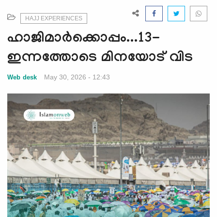
e
N
HAJJ EXPERIENCES
a
ഹാജിമാര്‍ക്കൊപ്പം...13-
v
i
ഇന്നത്തോടെ മിനയോട് വിട
g
a
May 30, 2026 - 12:43
Web desk
t
i
o
n