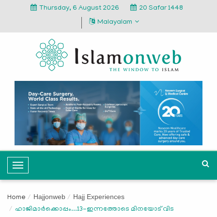
Thursday, 6 August 2026
20 Safar 1448
Malayalam
T
o
g
Hajjonweb
Hajj Experiences
Home
g
ഹാജിമാര്‍ക്കൊപ്പം...13-ഇന്നത്തോടെ മിനയോട് വിട
l