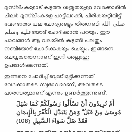
മുസ്‍ലിംകളോട് കടുത്ത ശത്രുതയുള്ള വേദക്കാരില്‍
ചിലര്‍ മുസ്‍ലിംകളെ പാട്ടിലാക്കി, പിരികയറ്റിവിട്ട്
വേണ്ടാത്ത പല ചോദ്യങ്ങളും തിരുനബി صلى الله
عليه وسلمയോട് ചോദിക്കാന്‍ പറയും. ഈ
പാവങ്ങള്‍ ആ വലയില്‍ കുടുങ്ങി പലതും
നബിയോട് ചോദിക്കുകയും ചെയ്യും. ഇങ്ങനെ
ചെയ്യരുതെന്നാണ് ഇനി അല്ലാഹു
ഉപദേശിക്കുന്നത്.
ഇങ്ങനെ ചോദിച്ച് ബുദ്ധിമുട്ടിക്കുന്നത്
വേദക്കാരുടെ സ്വഭാവമാണ്, അവരുടെ
പാരമ്പര്യമാണ് എന്നും ഉണര്‍ത്തുന്നുണ്ട്.
أَمْ تُرِيدُونَ أَنْ تَسْأَلُوا رَسُولَكُمْ كَمَا سُئِلَ
مُوسَىٰ مِنْ قَبْلُ ۗ وَمَنْ يَتَبَدَّلِ الْكُفْرَ بِالْإِيمَانِ
(108)
فَقَدْ ضَلَّ سَوَاءَ السَّبِيلِ