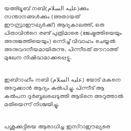
യഅ്ഖൂബ് നബി(عليه السلام)ക്കും
സന്താനങ്ങള്‍ക്കും (അതായത്
ഈസ്രാഈല്യര്‍ക്ക്) ആദ്യകാലത്ത്, ഒരു
പിതാവിന്‍റെ രണ്ട് പുത്രിമാരെ (ജേഷ്ഠത്തിയെയും
അനുജത്തിയെയും) ഒന്നിച്ച് വിവാഹം ചെയ്യല്‍
അനുവദനീയമായിരുന്നു. പിന്നീടത് തൗറാത്ത്
മുഖേന നിഷിദ്ധമാക്കപ്പെട്ടു.
ഇബ്‌റാഹീം നബി (عليه السلام) യോട് മകനെ
അറുക്കാന്‍ ആദ്യം കല്‍പിച്ചു. പിന്നീട് ആ
കല്‍പന ദുര്‍ബ്ബലപ്പെടുത്തി ആടിനെ അറുത്താല്‍
മതിയെന്ന് നിശ്ചയിച്ചു.
പശുക്കുട്ടിയെ ആരാധിച്ച ഇസ്‌റാഈല്യരെ