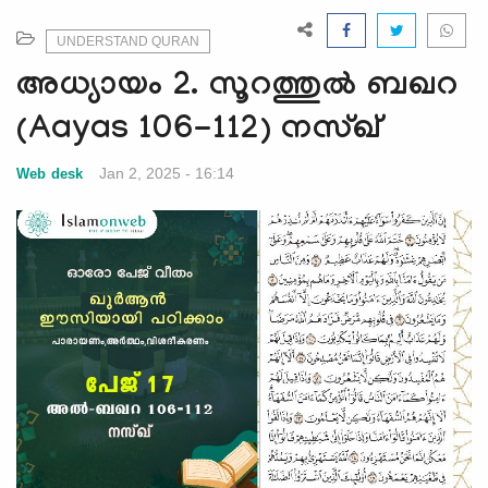
e
N
UNDERSTAND QURAN
a
അധ്യായം 2. സൂറത്തുല്‍ ബഖറ
v
i
(Aayas 106-112) നസ്ഖ്
g
a
Jan 2, 2025 - 16:14
Web desk
t
i
o
n