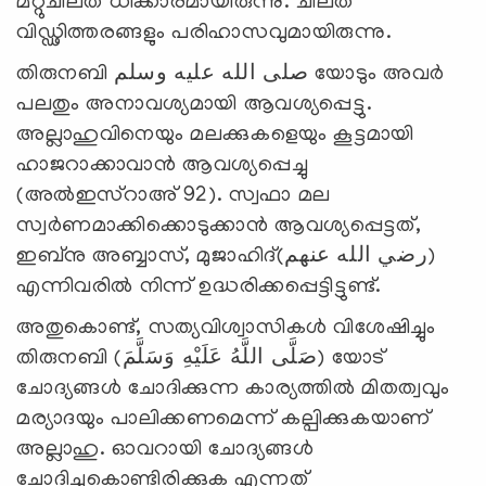
മറ്റുചിലത് ധിക്കാരമായിരുന്നു. ചിലത്
വിഡ്ഢിത്തരങ്ങളും പരിഹാസവുമായിരുന്നു.
തിരുനബി صلى الله عليه وسلم യോടും അവര്‍
പലതും അനാവശ്യമായി ആവശ്യപ്പെട്ടു.
അല്ലാഹുവിനെയും മലക്കുകളെയും കൂട്ടമായി
ഹാജറാക്കാവാന്‍ ആവശ്യപ്പെച്ചു
(അല്‍ഇസ്‌റാഅ് 92). സ്വഫാ മല
സ്വര്‍ണമാക്കിക്കൊടുക്കാന്‍ ആവശ്യപ്പെട്ടത്,
ഇബ്‌നു അബ്ബാസ്, മുജാഹിദ്(رضي الله عنهم)
എന്നിവരില്‍ നിന്ന് ഉദ്ധരിക്കപ്പെട്ടിട്ടുണ്ട്.
അതുകൊണ്ട്, സത്യവിശ്വാസികള്‍ വിശേഷിച്ചും
തിരുനബി (صَلَّى اللَّهُ عَلَيْهِ وَسَلَّمَ) യോട്
ചോദ്യങ്ങള്‍ ചോദിക്കുന്ന കാര്യത്തില്‍ മിതത്വവും
മര്യാദയും പാലിക്കണമെന്ന് കല്പിക്കുകയാണ്
അല്ലാഹു. ഓവറായി ചോദ്യങ്ങള്‍
ചോദിച്ചുകൊണ്ടിരിക്കുക എന്നത്