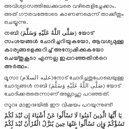
അവിശ്വാസത്തിലേക്കുവരെ വഴിതെളിച്ചേക്കാം.
അത് ഗൗരവത്തോടെ കാണണമെന്ന് താക്കീതും
ചെയ്യുന്നു.
നബി (
وَسَلَّمَ
عَلَيْهِ
اللَّهُ
صَلَّى
) യോട്
സംശയങ്ങള്‍ ചോദിച്ചറിയുകയോ
,
ആവശ്യമുള്ള
കാര്യങ്ങളെക്കുറിച്ച് അന്വേഷിക്കുകയോ
ചെയ്തുകൂടാ എന്നല്ല ഇപ്പറഞ്ഞതിന്‍റെ
അര്‍ത്ഥം.
മൂസാ (عليه السلام)നോട് ചോദിച്ചതുപോലെയുള്ള
ചോദ്യങ്ങള്‍ നബി (صَلَّى اللَّهُ عَلَيْهِ وَسَلَّمَ) യോട്
ചോദിക്കരുതെന്നാണ് അല്ലാഹു പറഞ്ഞത്.
സൂറഃ മാഇദഃയില്‍ ഈ വിഷയം പറയുന്നുണ്ട്:
يَا أَيُّهَا الَّذِينَ آمَنُوا لَا تَسْأَلُوا عَنْ أَشْيَاءَ إِن تُبْدَ لَكُمْ
تَسُؤْكُمْ وَإِن تَسْأَلُوا عَنْهَا حِينَ يُنَزَّلُ الْقُرْآنُ تُبْدَ لَكُمْ