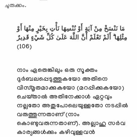
ചുരുക്കം.
مَا نَنْسَخْ مِنْ آيَةٍ أَوْ نُنْسِهَا نَأْتِ بِخَيْرٍ مِنْهَا أَوْ
مِثْلِهَا ۗ أَلَمْ تَعْلَمْ أَنَّ اللَّهَ عَلَىٰ كُلِّ شَيْءٍ قَدِيرٌ
(106)
നാം ഏതെങ്കിലും ഒരു സൂക്തം
ദുര്‍ബലപ്പെടുത്തുകയോ അതിനെ
വിസ്മൃതമാക്കുകയോ (മറപ്പിക്കുകയോ)
ചെയ്താല്‍ അതിനേക്കാള്‍ ഏറ്റവും
നല്ലതോ അതുപോലെയുള്ളതോ നടപ്പില്‍
വരുത്തുന്നതാണ് (നാം
കൊണ്ടുവരുന്നതാണ്). അല്ലാഹു സര്‍വ
കാര്യങ്ങള്‍ക്കും കഴിവുള്ളവന്‍