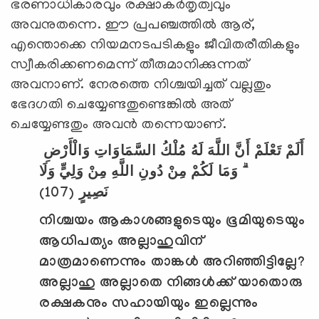
ഭരണാധികാരവും രക്ഷാകര്‍തൃത്വവും
അവനുതന്നെ. ഈ പ്രപഞ്ചത്തില്‍ ആര്,
എന്തൊക്കെ നിയമനടപടികളും ജീവിതരീതികളും
സ്വീകരിക്കണമെന്ന് തീരുമാനിക്കുന്നത്
അവനാണ്. നേരത്തെ നിശ്ചയിച്ചത് വല്ലതും
ഭേദഗതി ചെയ്യേണ്ടതുണ്ടെങ്കില്‍ അത്
ചെയ്യേണ്ടതും അവന്‍ തന്നെയാണ്.
أَلَمْ تَعْلَمْ أَنَّ اللَّهَ لَهُ مُلْكُ السَّمَاوَاتِ وَالْأَرْضِ
ۗ وَمَا لَكُمْ مِنْ دُونِ اللَّهِ مِنْ وَلِيٍّ وَلَا
(107)
نَصِيرٍ
നിശ്ചയം ആകാശങ്ങളുടെയും ഭൂമിയുടെയും
ആധിപത്യം അല്ലാഹുവിന്
മാത്രമാണെന്നും താങ്കള്‍ അറിഞ്ഞിട്ടില്ലേ
?
അല്ലാഹു അല്ലാതെ നിങ്ങള്‍ക്ക് യാതൊരു
രക്ഷകനും സഹായിയും ഇല്ലെന്നും