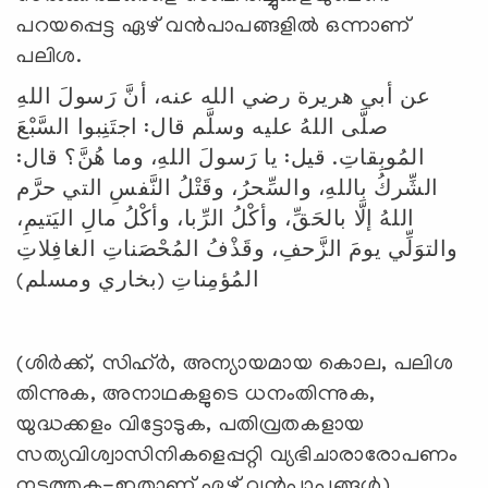
പറയപ്പെട്ട ഏഴ് വന്‍പാപങ്ങളില്‍ ഒന്നാണ്
പലിശ.
عن أبي هريرة رضي الله عنه، أنَّ رَسولَ اللهِ
صلَّى اللهُ عليه وسلَّم قال: اجتَنِبوا السَّبْعَ
المُوبِقاتِ. قيل: يا رَسولَ اللهِ، وما هُنَّ؟ قال:
الشِّركُ باللهِ، والسِّحرُ، وقَتْلُ النَّفسِ التي حرَّم
اللهُ إلَّا بالحَقِّ، وأكْلُ الرِّبا، وأكْلُ مالِ اليَتيمِ،
والتوَلِّي يومَ الزَّحفِ، وقَذْفُ المُحْصَناتِ الغافِلاتِ
المُؤمِناتِ (بخاري ومسلم)
(ശിര്‍ക്ക്, സിഹ്ര്‍, അന്യായമായ കൊല, പലിശ
തിന്നുക, അനാഥകളുടെ ധനംതിന്നുക,
യുദ്ധക്കളം വിട്ടോടുക, പതിവ്രതകളായ
സത്യവിശ്വാസിനികളെപ്പറ്റി വ്യഭിചാരാരോപണം
നടത്തുക-ഇതാണ് ഏഴ് വന്‍പാപങ്ങള്‍).