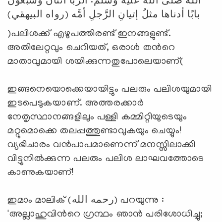
الله صلى الله عليه وسلم: الرِّبا اثنان وسبعون
بابًا أدناها مثلُ إتيانِ الرَّجلِ أمَّه (رواه البيهقي)
)പലിശക്ക് എഴുപത്തിരണ്ട് ഇനങ്ങളുണ്ട്.
അതിലേറ്റവും ചെറിയത്, ഒരാള്‍ തന്‍റെ
മാതാവുമായി ശയിക്കുന്നതുപോലെയാണ്(
ഇങ്ങനെയൊക്കെയായിട്ടും പലരും പലിശയുമായി
ഇടപെടുകയാണ്. അത്തരക്കാര്‍
നേതൃസ്ഥാനങ്ങളിലും പള്ളി കമ്മിറ്റിയുടെയും
മറ്റുമൊക്കെ തലപ്പത്തുണ്ടാവുകയും ചെയ്യും!
വ്യഭിചാരം വന്‍പാപമാണെന്ന് മനസ്സിലാക്കി
വിട്ടുനില്‍ക്കുന്ന പലരും പലിശ ലാഘവത്തോടെ
കാണുകയാണ്!
ഇമാം മാലിക് (رحمه الله) പറയുന്നു :
'അല്ലാഹുവിന്‍റെ ഗ്രന്ഥം ഞാന്‍ പരിശോധിച്ചു;