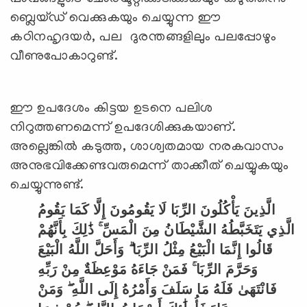
ബ്ലെയ്ഡ് വെക്കുകയും ചെയ്യുന്ന ഈ
കഠിനഹൃദയര്‍, പല ദുരന്തങ്ങളിലും പലപ്പോഴും
വീണുപോകാറുണ്ട്.
ഈ ഉപദേശം കിട്ടയ ഉടനെ പലിശ
നിറുത്തണമെന്ന് ഉപദേശിക്കുകയാണ്.
അല്ലെങ്കില്‍ കടുത്ത, ശാശ്വതമായ നരകവാസം
അനുഭവിക്കേണ്ടവരുമെന്ന് താക്കീത് ചെയ്യുകയും
ചെയ്യുന്നുണ്ട്.
الَّذِينَ يَأْكُلُونَ الرِّبَا لَا يَقُومُونَ إِلَّا كَمَا يَقُومُ
الَّذِي يَتَخَبَّطُهُ الشَّيْطَانُ مِنَ الْمَسِّ ۚ ذَٰلِكَ بِأَنَّهُمْ
قَالُوا إِنَّمَا الْبَيْعُ مِثْلُ الرِّبَا ۗ وَأَحَلَّ اللَّهُ الْبَيْعَ
وَحَرَّمَ الرِّبَا ۚ فَمَنْ جَاءَهُ مَوْعِظَةٌ مِنْ رَبِّهِ
فَانْتَهَىٰ فَلَهُ مَا سَلَفَ وَأَمْرُهُ إِلَى اللَّهِ ۖ وَمَنْ