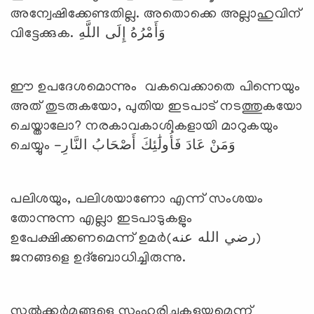
അന്വേഷിക്കേണ്ടതില്ല. അതൊക്കെ അല്ലാഹുവിന്
വിട്ടേക്കുക. وَأَمْرُهُ إِلَى اللَّهِ
ഈ ഉപദേശമൊന്നും വകവെക്കാതെ പിന്നെയും
അത് തുടരുകയോ, പുതിയ ഇടപാട് നടത്തുകയോ
ചെയ്താലോ? നരകാവകാശികളായി മാറുകയും
ചെയ്യും -وَمَنْ عَادَ فَأُولَٰئِكَ أَصْحَابُ النَّارِ
പലിശയും, പലിശയാണോ എന്ന് സംശയം
തോന്നുന്ന എല്ലാ ഇടപാടുകളും
ഉപേക്ഷിക്കണമെന്ന് ഉമര്‍(رضي الله عنه)
ജനങ്ങളെ ഉദ്‌ബോധിച്ചിരുന്നു.
സല്‍ക്കര്‍മങ്ങളെ സംഹരിച്ചുകളയുമെന്ന്