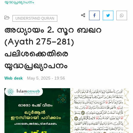
യുദ്ധപ്രഖ്യാപനം
e
N
a
UNDERSTAND QURAN
v
അധ്യായം 2. സൂറ ബഖറ
i
g
(Ayath 275-281)
a
പലിശക്കെതിരെ
t
i
യുദ്ധപ്രഖ്യാപനം
o
n
May 5, 2025 - 19:56
Web desk