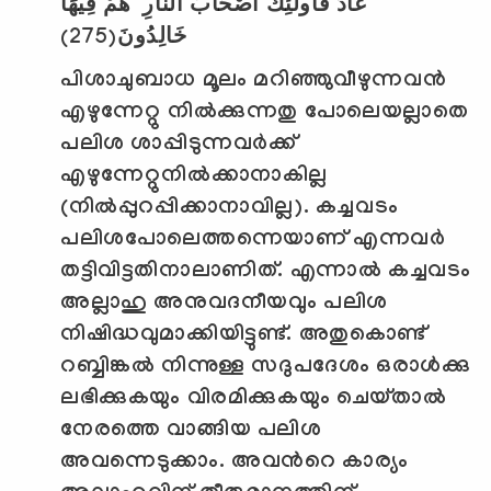
عَادَ فَأُولَٰئِكَ أَصْحَابُ النَّارِ ۖ هُمْ فِيهَا
(275)
خَالِدُونَ
പിശാചുബാധ മൂലം മറിഞ്ഞുവീഴുന്നവന്‍
എഴുന്നേറ്റു നില്‍ക്കുന്നതു പോലെയല്ലാതെ
പലിശ ശാപ്പിടുന്നവര്‍ക്ക്
എഴുന്നേറ്റുനില്‍ക്കാനാകില്ല
(നില്‍പ്പുറപ്പിക്കാനാവില്ല).
കച്ചവടം
പലിശപോലെത്തന്നെയാണ് എന്നവര്‍
തട്ടിവിട്ടതിനാലാണിത്. എന്നാല്‍ കച്ചവടം
അല്ലാഹു അനുവദനീയവും പലിശ
നിഷിദ്ധവുമാക്കിയിട്ടുണ്ട്. അതുകൊണ്ട്
റബ്ബിങ്കല്‍ നിന്നുള്ള സദുപദേശം ഒരാള്‍ക്കു
ലഭിക്കുകയും വിരമിക്കുകയും ചെയ്താല്‍
നേരത്തെ വാങ്ങിയ പലിശ
അവന്നെടുക്കാം.
അവന്‍റെ കാര്യം