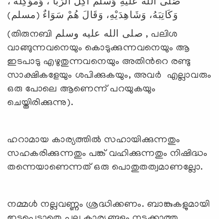
صَلَّى اللَّهُ عَلَيْهِ وَسَلَّمَ آكِلَ الرِّبَا ، وَمُؤْكِلَهُ ،
وَكَاتِبَهُ، وَشَاهِدَيْهِ، وَقَالَ هُمْ سَوَاءٌ (مسلم)
(തിരുനബി صلى الله عليه وسلم , പലിശ
വാങ്ങുന്നവനെയും കൊടുക്കുന്നവനെയും ആ
ഇടപാടു എഴുതുന്നവനെയും അതിന്‍റെ രണ്ടു
സാക്ഷികളേയും ശപിക്കുകയും, അവര്‍ എല്ലാവരും
ഒരു പോലെ ആണെന്ന് പറയുകയും
ചെയ്തിരിക്കുന്നു).
ഹറാമായ കാര്യത്തില്‍ സഹായിക്കുന്നതും
സഹകരിക്കുന്നതും പങ്ക് വഹിക്കുന്നതും നിഷിദ്ധം
തന്നെയാണെന്നത് ഒരു പൊതുതത്വമാണല്ലോ.
നമ്മള്‍ നല്ലവണ്ണം ശ്രദ്ധിക്കണം. ബാങ്കുകളുമായി
ഇടപെടാതെ പല കാര്യങ്ങളും നടക്കാത്ത