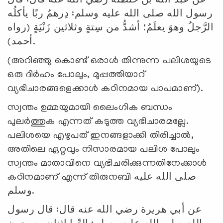
عن عبد الله بن حنظلة رضي الله عنه قال: قال
رسول الله صلى الله عليه وسلم: دِرهمُ ربًا يأكلُه
الرَّجلُ وهوَ يعلَمُ؛ أشدُّ من سِتةٍ وثلاثين زَنْيَةٍ (رواه
أحمد).
(അറിഞ്ഞു കൊണ്ട് ഒരാള്‍ തിന്നുന്ന പലിശയുടെ
ഒരു ദിര്‍ഹം പോലും, മുപ്പത്തിയാറ്
വ്യഭിചാരങ്ങളെക്കാള്‍ കഠിനമായ പാപമാണ്).
സ്വന്തം ഉമ്മയുമായി ലൈംഗിക ബന്ധം
പുലര്‍ത്തുക എന്നത് കടുത്ത വ്യഭിചാരമല്ലേ.
പലിശയെ എഴുപത് ഇനങ്ങളാക്കി തിരിച്ചാല്‍,
അതിലെ ഏറ്റവും നിസാരമായ പലിശ പോലും
സ്വന്തം മാതാവിനെ വ്യഭിചരിക്കുന്നതിനേക്കാള്‍
കഠിനമാണ് എന്ന് തിരുനബി صلى الله عليه
وسلم.
عن أبي هريرة رضي الله عنه قال: قال رسول