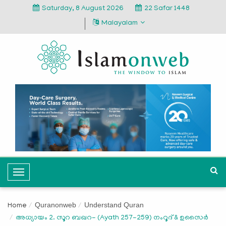
Saturday, 8 August 2026
22 Safar 1448
Malayalam
T
o
g
Quranonweb
Understand Quran
Home
g
അധ്യായം 2. സൂറ ബഖറ- (Ayath 257-259) നംറൂദ് & ഉസൈർ
l