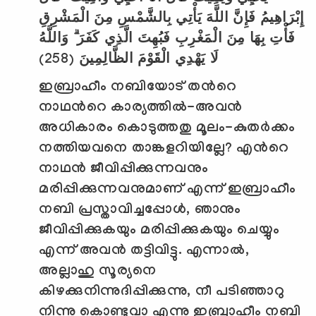
إِبْرَاهِيمُ فَإِنَّ اللَّهَ يَأْتِي بِالشَّمْسِ مِنَ الْمَشْرِقِ
فَأْتِ بِهَا مِنَ الْمَغْرِبِ فَبُهِتَ الَّذِي كَفَرَ ۗ وَاللَّهُ
(258)
لَا يَهْدِي الْقَوْمَ الظَّالِمِينَ
ഇബ്രാഹീം നബിയോട് തന്‍റെ
നാഥന്‍റെ കാര്യത്തില്‍-അവന്‍
അധികാരം കൊടുത്തതു മൂലം-കുതര്‍ക്കം
നത്തിയവനെ താങ്കളറിയില്ലേ
?
എന്‍റെ
നാഥന്‍ ജീവിപ്പിക്കുന്നവനും
മരിപ്പിക്കുന്നവനുമാണ് എന്ന് ഇബ്രാഹീം
നബി പ്രസ്താവിച്ചപ്പോള്‍
,
ഞാനും
ജീവിപ്പിക്കുകയും മരിപ്പിക്കുകയും ചെയ്യും
എന്ന് അവന്‍ തട്ടിവിട്ടു. എന്നാല്‍
,
അല്ലാഹു സൂര്യനെ
കിഴക്കുനിന്നുദിപ്പിക്കുന്നു
,
നീ പടിഞ്ഞാറു
നിന്നു കൊണ്ടുവാ എന്നു ഇബ്രാഹീം നബി