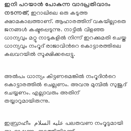
ഇനി പറയാന്‍ പോകുന്ന വാദപ്രതിവാദം
നടന്നത്,
ഇറാഖിലെ ഒരു കടുത്ത
ക്ഷാമകാലത്താണ്. ആഹാരത്തിന് വകയില്ലാതെ
ജനങ്ങൾ കഷ്ടപ്പെടുന്നു. നാട്ടിൽ വിളഞ്ഞ
ധാന്യവും മറ്റു നാടുകളിൽ നിന്ന് ഇറക്കുമതി ചെയ്ത
ധാന്യവും നംറൂദ് രാജാവിന്‍റെ കൊട്ടാരത്തിലെ
കലവറയിൽ സൂക്ഷിക്കപ്പെട്ടു.
അൽപം ധാന്യം കിട്ടണമെങ്കിൽ നംറൂദിന്‍റെ
കൊട്ടാരത്തിൽ ചെല്ലണം. അവനു മുമ്പിൽ സുജൂദ്
ചെയ്യണം. എല്ലാവരും അതിന്
തയ്യാറുമായിരുന്നു.
ഇബ്രാഹീം عليه السلام പലതവണ നംറൂദുമായി