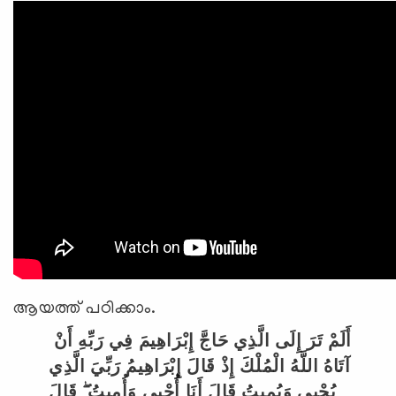
ആയത്ത് പഠിക്കാം.
أَلَمْ تَرَ إِلَى الَّذِي حَاجَّ إِبْرَاهِيمَ فِي رَبِّهِ أَنْ
آتَاهُ اللَّهُ الْمُلْكَ إِذْ قَالَ إِبْرَاهِيمُ رَبِّيَ الَّذِي
يُحْيِي وَيُمِيتُ قَالَ أَنَا أُحْيِي وَأُمِيتُ ۖ قَالَ