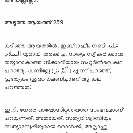
കഴിയില്ലല്ലോ.
അടുത്ത ആയത്ത് 259
കഴിഞ്ഞ ആയത്തില്‍, ഇബ്‌റാഹീം നബി عليه
السلام യുമായി തര്‍ക്കിച്ച, സത്യം സ്വീകരിക്കാന്‍
തയ്യാറാകാത്ത ധിക്കാരിയായ നംറൂദിന്‍റെ കഥ
പറഞ്ഞു. കണ്ടില്ലേ (أَلَمْ تَرَ) എന്ന് പറഞ്ഞ്,
പ്രത്യേകം ശ്രദ്ധ ക്ഷണിച്ചാണ് ആ കഥ
പറഞ്ഞത്.
ഇനി, നേരെ ഓപ്പോസിറ്റായൊരു സംഭവമാണ്
പറയുന്നത്. അതായത്, സത്യവിശ്വാസിയും
സത്യാന്വേഷിയുമായ ഒരാള്‍ക്ക്, അല്ലാഹു