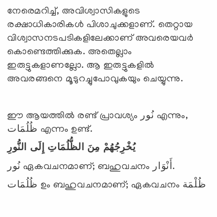
നേരെമറിച്ച്, അവിശ്വാസികളുടെ
രക്ഷാധികാരികള്‍ പിശാചുക്കളാണ്. തെറ്റായ
വിശ്വാസനടപടികളിലേക്കാണ് അവരെയവര്‍
കൊണ്ടെത്തിക്കുക. അതെല്ലാം
ഇരുട്ടുകളാണല്ലോ. ആ ഇരുട്ടുകളില്‍
അവരങ്ങനെ മൂടുറച്ചുപോവുകയും ചെയ്യുന്നു.
ഈ ആയത്തില്‍ രണ്ട് പ്രാവശ്യം نُور എന്നും,
ظُلُمَات എന്നം ഉണ്ട്.
يُخْرِجُهُمْ مِنَ الظُّلُمَاتِ إِلَى النُّورِ
نُور ഏകവചനമാണ്; ബഹുവചനം أَنْوَار.
ظُلُمَات ഉം ബഹുവചനമാണ്; ഏകവചനം ظُلْمَة