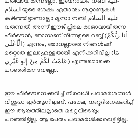
പതിവായിരുന്നല്ലോ. ഇബ്‌റാഹീം നബി عليه
السلامയുടെ ശേഷം ഏതാനും നൂറ്റാണ്ടുകള്‍
കഴിഞ്ഞിട്ടാണല്ലോ മൂസാ നബി عليه السلام
വരുന്നത്. അന്ന് ഈജിപ്തിലെ രാജാവായിരുന്ന
ഫിര്‍ഔന്‍, ഞാനാണ് നിങ്ങളുടെ റബ്ബ് (أنا ربُّكُمُ
الْأعْلَى) എന്നും, ഞാനല്ലാതെ നിങ്ങള്‍ക്ക്
മറ്റൊരു ഇലാഹുള്ളതായി എനിക്കറിവില്ല (مَا
عَلِمْتُ لَكُمْ مِنْ إِلهٍ غَيْرِي) എന്നുമൊക്കെ
പറഞ്ഞിരുന്നുവല്ലോ.
ഈ ഫിര്‍ഔനെക്കുറിച്ച് നിരവധി പരാമര്‍ശങ്ങള്‍
വിശുദ്ധ ഖുര്‍ആനിലുണ്ട്. പക്ഷേ, നംറൂദിനെക്കുറിച്ച്
ഈ ആയത്തിലല്ലാതെ മറ്റെവിടെയും
പറഞ്ഞിട്ടില്ല. ആ പേരും പരാമര്‍ശിക്കപ്പെട്ടിട്ടില്ല.