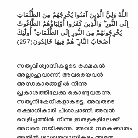
اللَّهُ وَلِيُّ الَّذِينَ آمَنُوا يُخْرِجُهُمْ مِنَ الظُّلُمَاتِ
إِلَى النُّورِ ۖ وَالَّذِينَ كَفَرُوا أَوْلِيَاؤُهُمُ الطَّاغُوتُ
يُخْرِجُونَهُمْ مِنَ النُّورِ إِلَى الظُّلُمَاتِ ۗ أُولَٰئِكَ
(257)
أَصْحَابُ النَّارِ ۖ هُمْ فِيهَا خَالِدُونَ
സത്യവിശ്വാസികളുടെ രക്ഷകന്‍
അല്ലാഹുവാണ്. അവരെയവന്‍
അന്ധകാരങ്ങളില്‍ നിന്നു
പ്രകാശത്തിലേക്കു കൊണ്ടുവരുന്നു.
സത്യനിഷേധികളാകട്ടെ
,
അവരുടെ
രക്ഷാധികാരി പിശാചാണ്
;
അവന്‍
വെളിച്ചത്തില്‍ നിന്നു ഇരുളുകളിലേക്ക്
അവരെ നയിക്കുന്നു. അവര്‍ നരകക്കാരും