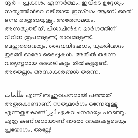
നൂര്‍ - പ്രകാശം എന്നര്‍ത്ഥം. ഇവിടെ ഉദ്ദേശ്യം
സത്യത്തിന്‍റെ വഴിയായ ഇസ്‌ലാം ആണ്. അത്
ഒന്നു മാത്രമേയുള്ളൂ. അതേസമയം,
അസത്യത്തിന്, പിശാചിന്‍റെ മാര്‍ഗത്തിന്
വിവിധ രൂപങ്ങളുണ്ട്, ഭാവങ്ങളുണ്ട്.
ബഹുദൈവത്വം, ദൈവനിഷേധം, യുക്തിവാദം
തുടങ്ങി ഓരോ ടൈപ്പുകള്‍. അതില്‍ തന്നെ
വത്യസ്തമായ ശൈലികളും രീതികളുമുണ്ട്.
അതെല്ലാം അന്ധകാരങ്ങള്‍ തന്നെ.
ظُلُمَات എന്ന് ബഹുവചനമായി പഞ്ഞത്
അതുകൊണ്ടാണ്. സത്യമാര്‍ഗം ഒന്നേയുള്ളൂ
എന്നതുകൊണ്ട് نُور ഏകവചനമായും പറഞ്ഞു.
എത്ര കണിശമായാണ് ഓരോ വാക്കുകളുടെയും
പ്രയോഗം, അല്ലേ!