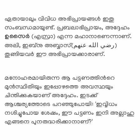
ഏതായാലും വിവിധ അഭിപ്രായങ്ങള്‍ ഇതു
സംബന്ധമായുണ്ട്. പ്രബലാഭിപ്രായം, അദ്ദേഹം
ഉസൈര്‍
(എസ്രാ) എന്ന മഹാനാണെന്നാണ്.
അലി, ഇബ്‌നു അബ്ബാസ്(رضي الله عنهم)
തുങ്ങിയവര്‍ ഈ അഭിപ്രായക്കാരാണ്.
മനോഹരമായിരുന്ന ആ പട്ടണത്തിന്‍റെ
മുന്‍സ്ഥിതിയും ഇപ്പോഴത്തെ അവസ്ഥയും
ചിന്തിക്കുകയാണ് അദ്ദേഹം. ഇടക്ക്
ആശ്ചര്യത്തോടെ പറഞ്ഞുപോയി: 'ഇവ്വിധം
നശിച്ചുപോയ ശേഷം, ഈ പട്ടണം ഇനി അല്ലാഹു
എങ്ങനെ പുനരുദ്ധരിക്കാനാണ്?'