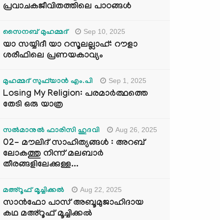
പ്രവാചകജീവിതത്തിലെ പാഠങ്ങൾ
Sep 10, 2025
സൈനബ് മുഹമ്മദ്
യാ സയ്യിദീ യാ റസൂലല്ലാഹ്: റൗളാ
ശരീഫിലെ പ്രണയകാവ്യം
Sep 1, 2025
മുഹമ്മദ് സുഫ്‌യാൻ എം.പി
Losing My Religion: പരമാർത്ഥത്തെ
തേടി ഒരു യാത്ര
Aug 26, 2025
സൽമാനുൽ ഫാരിസി ഹുദവി
02- മൗലിദ് സാഹിത്യങ്ങൾ : അറബ്
ലോകത്തു നിന്ന് മലബാർ
തീരങ്ങളിലേക്കുള്ള...
Aug 22, 2025
മഅ്റൂഫ് മൂച്ചിക്കല്‍
സാൻഫോ പാസ് അബൂമുജാഹിദായ
കഥ മഅ്റൂഫ് മൂച്ചിക്കല്‍