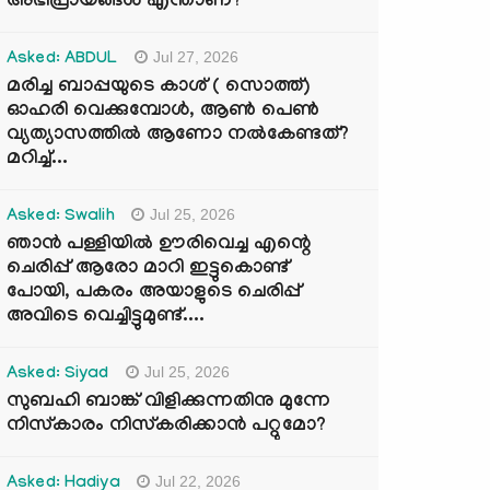
അഭിപ്രായങ്ങൾ എന്താണ്?
Jul 27, 2026
Asked: ABDUL
മരിച്ച ബാപ്പയുടെ കാശ് ( സൊത്ത്)
ഓഹരി വെക്കുമ്പോൾ, ആണ്‍ പെണ്‍
വ്യത്യാസത്തില്‍ ആണോ നല്‍കേണ്ടത്?
മറിച്ച്...
Jul 25, 2026
Asked: Swalih
ഞാൻ പള്ളിയിൽ ഊരിവെച്ച എന്റെ
ചെരിപ്പ് ആരോ മാറി ഇട്ടുകൊണ്ട്
പോയി, പകരം അയാളുടെ ചെരിപ്പ്
അവിടെ വെച്ചിട്ടുമുണ്ട്....
Jul 25, 2026
Asked: Siyad
സുബഹി ബാങ്ക് വിളിക്കുന്നതിനു മുന്നേ
നിസ്കാരം നിസ്കരിക്കാൻ പറ്റുമോ?
Jul 22, 2026
Asked: Hadiya