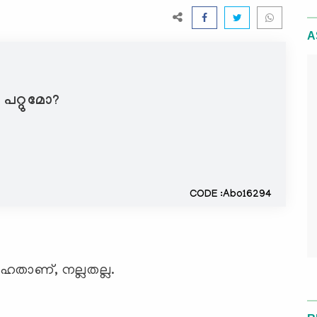
A
 പറ്റുമോ?
CODE :Abo16294
ഹതാണ്, നല്ലതല്ല.