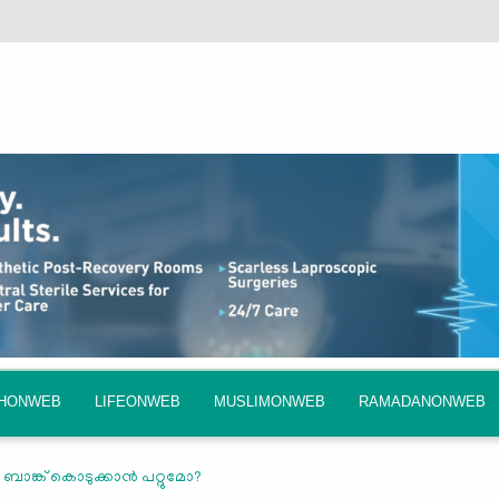
QHONWEB
LIFEONWEB
MUSLIMONWEB
RAMADANONWEB
 ബാങ്ക് കൊടുക്കാൻ പറ്റുമോ?