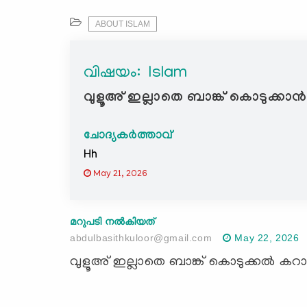
ABOUT ISLAM
വിഷയം: ‍ Islam
വുളൂഅ് ഇല്ലാതെ ബാങ്ക് കൊടുക്കാൻ
ചോദ്യകർത്താവ്
Hh
May 21, 2026
മറുപടി നൽകിയത്
abdulbasithkuloor@gmail.com
May 22, 2026
വുളൂഅ് ഇല്ലാതെ ബാങ്ക് കൊടുക്കൽ കറാ