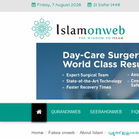
Friday, 7 August 2026
21 Safar 1448
QURANONWEB
SEERAHONWEB
FI
Fatwa onweb
About Islam
Home
വുളൂഅ് ഇല്ലാതെ