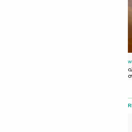
W
വ
സ
R