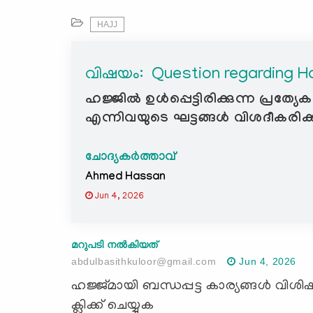
HAJJ
വിഷയം: ‍ Question regarding Haj
ഹജ്ജിൽ ഉൾപ്പെട്ടിരിക്കുന്ന പ്രത്യേക
എന്നിവയുടെ ഘട്ടങ്ങൾ വിശദീകരിക
ചോദ്യകർത്താവ്
Ahmed Hassan
Jun 4, 2026
മറുപടി നൽകിയത്
abdulbasithkuloor@gmail.com
Jun 4, 2026
ഹജ്ജ്മായി ബന്ധപ്പട്ട കാര്യങ്ങൾ വി
ക്ലിക്ക് ചെയ്യുക