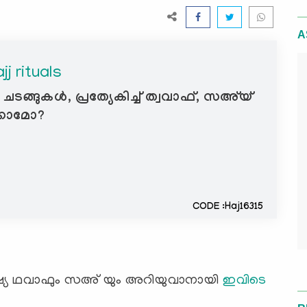
A
j rituals
 ചടങ്ങുകൾ, പ്രത്യേകിച്ച് ത്വവാഫ്, സഅ്‌യ്
്കാമോ?
CODE :Haj16315
ശിഷ്യ ഥവാഫും സഅ് യും അറിയുവാനായി
ഇവിടെ