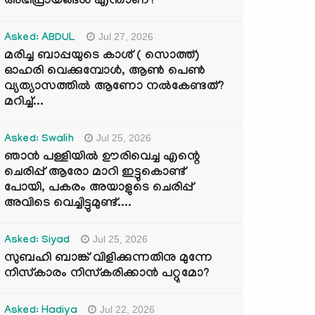
അഭിപ്രായങ്ങൾ എന്താണ്?
Jul 27, 2026
Asked: ABDUL
മരിച്ച ബാപ്പയുടെ കാശ് ( സൊത്ത്)
ഓഹരി വെക്കുമ്പോൾ, ആണ്‍ പെണ്‍
വ്യത്യാസത്തില്‍ ആണോ നല്‍കേണ്ടത്?
മറിച്ച്...
Jul 25, 2026
Asked: Swalih
ഞാൻ പള്ളിയിൽ ഊരിവെച്ച എന്റെ
ചെരിപ്പ് ആരോ മാറി ഇട്ടുകൊണ്ട്
പോയി, പകരം അയാളുടെ ചെരിപ്പ്
അവിടെ വെച്ചിട്ടുമുണ്ട്....
Jul 25, 2026
Asked: Siyad
സുബഹി ബാങ്ക് വിളിക്കുന്നതിനു മുന്നേ
നിസ്കാരം നിസ്കരിക്കാൻ പറ്റുമോ?
Jul 22, 2026
Asked: Hadiya