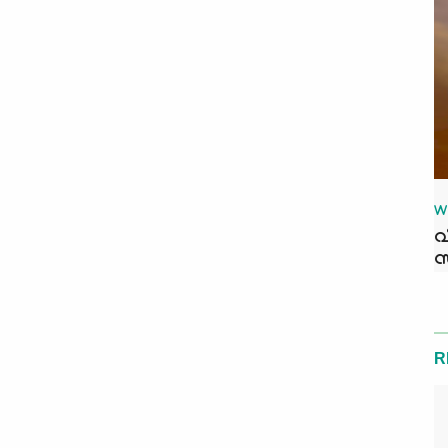
W
വ
സ
R