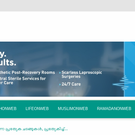
QHONWEB
LIFEONWEB
MUSLIMONWEB
RAMADANONWEB
്ന പ്രത്യേക ചടങ്ങുകൾ, പ്രത്യേകിച്ച്...