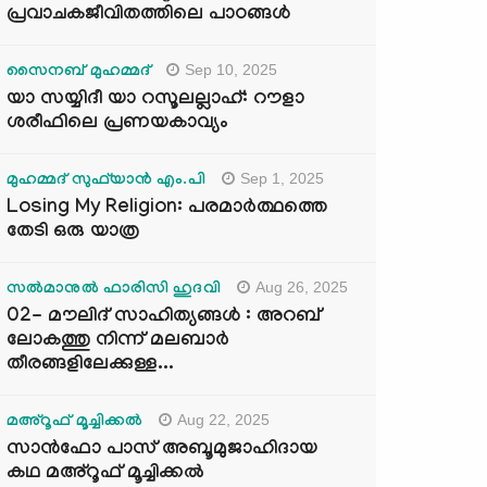
പ്രവാചകജീവിതത്തിലെ പാഠങ്ങൾ
Sep 10, 2025
സൈനബ് മുഹമ്മദ്
യാ സയ്യിദീ യാ റസൂലല്ലാഹ്: റൗളാ
ശരീഫിലെ പ്രണയകാവ്യം
Sep 1, 2025
മുഹമ്മദ് സുഫ്‌യാൻ എം.പി
Losing My Religion: പരമാർത്ഥത്തെ
തേടി ഒരു യാത്ര
Aug 26, 2025
സൽമാനുൽ ഫാരിസി ഹുദവി
02- മൗലിദ് സാഹിത്യങ്ങൾ : അറബ്
ലോകത്തു നിന്ന് മലബാർ
തീരങ്ങളിലേക്കുള്ള...
Aug 22, 2025
മഅ്റൂഫ് മൂച്ചിക്കല്‍
സാൻഫോ പാസ് അബൂമുജാഹിദായ
കഥ മഅ്റൂഫ് മൂച്ചിക്കല്‍